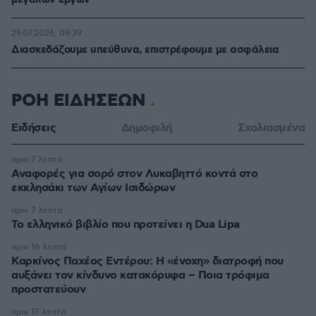
μεγάλων έργων
29.07.2026, 09:39
Διασκεδάζουμε υπεύθυνα, επιστρέφουμε με ασφάλεια
ΡΟΗ ΕΙΔΗΣΕΩΝ
Ειδήσεις
Δημοφιλή
Σχολιασμένα
πριν 7 λεπτά
Αναφορές για σορό στον Λυκαβηττό κοντά στο
εκκλησάκι των Αγίων Ισιδώρων
πριν 7 λεπτά
Το ελληνικό βιβλίο που προτείνει η Dua Lipa
πριν 16 λεπτά
Καρκίνος Παχέος Εντέρου: Η «ένοχη» διατροφή που
αυξάνει τον κίνδυνο κατακόρυφα – Ποια τρόφιμα
προστατεύουν
πριν 17 λεπτά