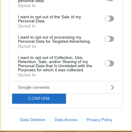
personal data.
grant or deny consent to Google and its third-party tags to
Opted In
use your data for below specified purposes in below Google
ΔΕΙΤΕ ΟΛΑ ΤΑ GAMES
consent section.
I want to opt-out of the Sale of my
Personal Data.
Best of Network
Opted In
I want to opt-out of processing my
Personal Data for Targeted Advertising.
Opted In
I want to opt-out of Collection, Use,
Retention, Sale, and/or Sharing of my
Personal Data that Is Unrelated with the
Purposes for which it was collected.
Opted In
Google consents
CONFIRM
Data Deletion
Data Access
Privacy Policy