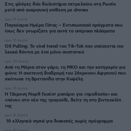
Στις φλόγες δύο διυλιστήρια πετρελαίου στη Ρωσία
μετά από ουκρανική επίθεση με drones
πριν 17 λεπτά
Παγκόσμια Ημέρα Γάτας – Εντυπωσιακά πράγματα που
ίσως δεν γνωρίζατε για αυτά τα υπέροχα πλάσματα
πριν 17 λεπτά
Oil Pulling: To viral trend του Tik-Tok που υπόσχεται πιο
λευκά δόντια με ένα μόνο συστατικό
πριν 29 λεπτά
Από τη Μόρια στον γάμο, τη ΜΚΟ και την κατηγορία για
φόνο: Η σκοτεινή διαδρομή του 26χρονου Αφγανού που
σκότωσε τη Βρετανίδα στην Κυψέλη
πριν 31 λεπτά
Η 13χρονη Νορθ Γουέστ ραπάρει για «προδοσία» και
«πόνο» στο νέο της τραγούδι, δείτε τη στο βιντεοκλίπ
της
πριν 31 λεπτά
10 ελληνικά νησιά για διακοπές χωρίς πρόγραμμα
πριν 42 λεπτά