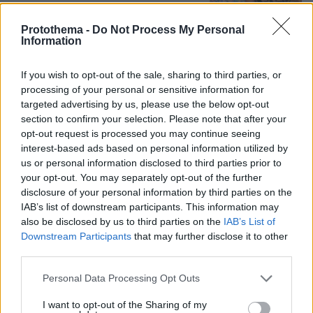
Protothema -
Do Not Process My Personal
Information
Ο «Δράκος» του Λονδίνου: 40χρονος
με προβλήματα όρασης σκότωνε και
βίαζε γυναίκες, η αστυνομία τον είχε
If you wish to opt-out of the sale, sharing to third parties, or
συλλάβει και τον άφησε ελεύθερο
processing of your personal or sensitive information for
targeted advertising by us, please use the below opt-out
72
07.08.2026, 22:54
section to confirm your selection. Please note that after your
opt-out request is processed you may continue seeing
interest-based ads based on personal information utilized by
us or personal information disclosed to third parties prior to
Games
your opt-out. You may separately opt-out of the further
disclosure of your personal information by third parties on the
IAB’s list of downstream participants. This information may
also be disclosed by us to third parties on the
IAB’s List of
Downstream Participants
that may further disclose it to other
third parties.
Please note that this website/app uses one or more Google
Personal Data Processing Opt Outs
services and may gather and store information including but
Northern Heights
Candy Bub
Cut The Rope
not limited to your visit or usage behaviour. You may click to
I want to opt-out of the Sharing of my