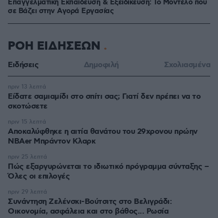
Επαγγελματική Εκπαίδευση & Εξειδίκευση: Το Mοντέλο που
σε Bάζει στην Aγορά Eργασίας
ΡΟΗ ΕΙΔΗΣΕΩΝ
Ειδήσεις
Δημοφιλή
Σχολιασμένα
πριν 13 λεπτά
Είδατε σαμιαμίδι στο σπίτι σας; Γιατί δεν πρέπει να το
σκοτώσετε
πριν 15 λεπτά
Αποκαλύφθηκε η αιτία θανάτου του 29χρονου πρώην
NBAer Μπράντον Κλαρκ
πριν 25 λεπτά
Πώς εξαργυρώνεται το ιδιωτικό πρόγραμμα σύνταξης –
Όλες οι επιλογές
πριν 29 λεπτά
Συνάντηση Ζελένσκι-Βούτσιτς στο Βελιγράδι:
Οικονομία, ασφάλεια και στο βάθος... Ρωσία