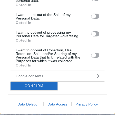
πανεπιστήμιο δεν υπηρετεί μόνο την Ορθόδοξη
personal data.
grant or deny consent to Google and its third-party tags to
Opted In
εκπαίδευση. Αναδεικνύει και τη διαχρονική
use your data for below specified purposes in below Google
consent section.
σχέση της Ορθοδοξίας με τον ελληνικό
I want to opt-out of the Sale of my
Personal Data.
πνευματικό κόσμο, τη γλώσσα των Πατέρων της
Opted In
Εκκλησίας, την ελληνική φιλοσοφική παράδοση
I want to opt-out of processing my
και τον ρόλο του Ελληνισμού στην Ανατολική
Personal Data for Targeted Advertising.
Opted In
Μεσόγειο. Σε έναν τόπο τόσο φορτισμένο
ιστορικά και θρησκευτικά, η ελληνική διάσταση
I want to opt-out of Collection, Use,
Retention, Sale, and/or Sharing of my
προσδίδει στο εγχείρημα βάθος, συνέχεια και
Personal Data that Is Unrelated with the
διεθνή ακτινοβολία.
Purposes for which it was collected.
Opted In
Google consents
CONFIRM
Data Deletion
Data Access
Privacy Policy