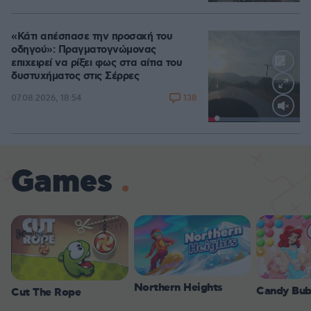
«Κάτι απέσπασε την προσοχή του
οδηγού»: Πραγματογνώμονας
επιχειρεί να ρίξει φως στα αίτια του
δυστυχήματος στις Σέρρες
138
07.08.2026, 18:54
Loaded
:
100.00%
Games
Northern Heights
Candy Bub
Cut The Rope