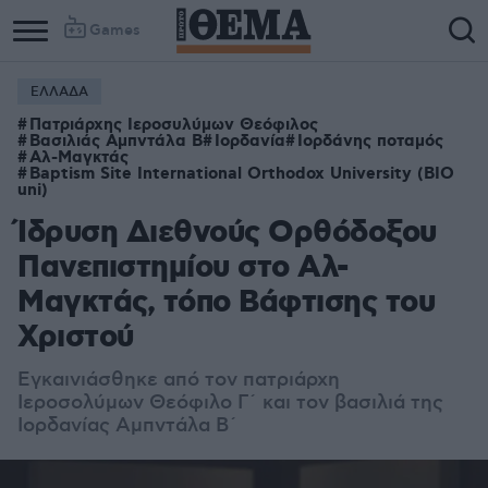
Games
ΕΛΛΑΔΑ
Πατριάρχης Ιεροσυλύμων Θεόφιλος
Βασιλιάς Αμπντάλα Β
Ιορδανία
Ιορδάνης ποταμός
Αλ-Μαγκτάς
Baptism Site International Orthodox University (BIO
uni)
Ίδρυση Διεθνούς Ορθόδοξου
Πανεπιστημίου στο Αλ-
Μαγκτάς, τόπο Βάφτισης του
Χριστού
Εγκαινιάσθηκε από τον πατριάρχη
Ιεροσολύμων Θεόφιλο Γ΄ και τον βασιλιά της
Ιορδανίας Αμπντάλα Β΄