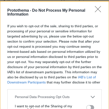
Καθοριστική είναι και η ελληνική διάσταση
του εγχειρήματος. Η ελληνική γλώσσα, η
Protothema -
Do Not Process My Personal
ελληνική φιλοσοφία και ο ελληνικός
Information
πολιτισμός αποτελούν βασικά στοιχεία της
If you wish to opt-out of the sale, sharing to third parties, or
ταυτότητας του πανεπιστημίου. Τα ελληνικά
processing of your personal or sensitive information for
γράμματα στο λογότυπο, η διδασκαλία της
targeted advertising by us, please use the below opt-out
ελληνικής γλώσσας, η έμφαση στην
section to confirm your selection. Please note that after your
ελληνική φιλοσοφία και ειδικά στον
opt-out request is processed you may continue seeing
interest-based ads based on personal information utilized by
Πλάτωνα, η συμμετοχή Ελλήνων καθηγητών
us or personal information disclosed to third parties prior to
και προσωπικοτήτων, καθώς και η ίδρυση
your opt-out. You may separately opt-out of the further
Ερευνητικού Κέντρου Ελληνικής Φιλοσοφίας
disclosure of your personal information by third parties on the
και Γλώσσας αναδεικνύουν το βαθύ
IAB’s list of downstream participants. This information may
ελληνικό αποτύπωμα της πρωτοβουλίας.
also be disclosed by us to third parties on the
IAB’s List of
Downstream Participants
that may further disclose it to other
third parties.
Please note that this website/app uses one or more Google
Personal Data Processing Opt Outs
services and may gather and store information including but
Αυτό το στοιχείο έχει ιδιαίτερη σημασία. Το
not limited to your visit or usage behaviour. You may click to
I want to opt-out of the Sharing of my