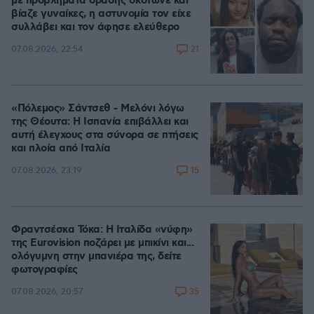
με προβλήματα όρασης σκότωνε και
βίαζε γυναίκες, η αστυνομία τον είχε
συλλάβει και τον άφησε ελεύθερο
21
07.08.2026, 22:54
«Πόλεμος» Σάντσεθ - Μελόνι λόγω
της Θέουτα: Η Ισπανία επιβάλλει και
αυτή έλεγχους στα σύνορα σε πτήσεις
και πλοία από Ιταλία
15
07.08.2026, 23:19
Φραντσέσκα Τόκα: Η Ιταλίδα «νύφη»
της Eurovision ποζάρει με μπικίνι και...
ολόγυμνη στην μπανιέρα της, δείτε
φωτογραφίες
35
07.08.2026, 20:57