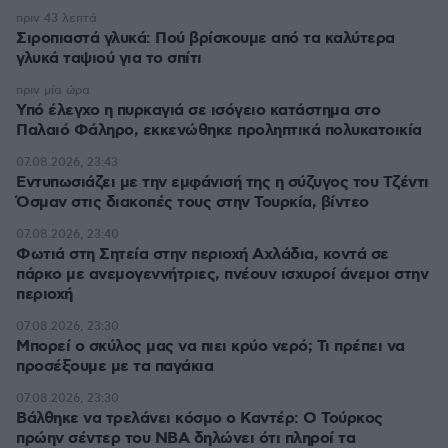
πριν 43 λεπτά
Σιροπιαστά γλυκά: Πού βρίσκουμε από τα καλύτερα
γλυκά ταψιού για το σπίτι
πριν μία ώρα
Υπό έλεγχο η πυρκαγιά σε ισόγειο κατάστημα στο
Παλαιό Φάληρο, εκκενώθηκε προληπτικά πολυκατοικία
07.08.2026, 23:43
Εντυπωσιάζει με την εμφάνισή της η σύζυγος του Τζέντι
Όσμαν στις διακοπές τους στην Τουρκία, βίντεο
07.08.2026, 23:40
Φωτιά στη Σητεία στην περιοχή Αχλάδια, κοντά σε
πάρκο με ανεμογεννήτριες, πνέουν ισχυροί άνεμοι στην
περιοχή
07.08.2026, 23:30
Μπορεί ο σκύλος μας να πιει κρύο νερό; Τι πρέπει να
προσέξουμε με τα παγάκια
07.08.2026, 23:30
Βάλθηκε να τρελάνει κόσμο ο Καντέρ: Ο Τούρκος
πρώην σέντερ του NBA δηλώνει ότι πληροί τα