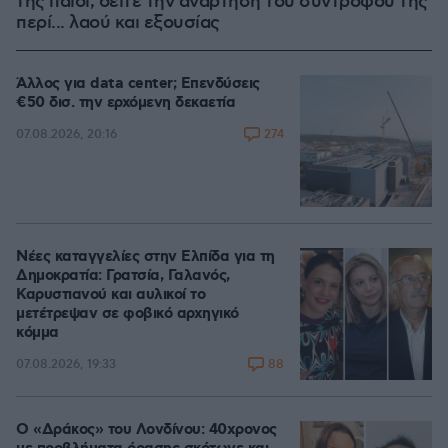
της παιδί, δείτε την ανάρτηση του συντρόφου της
περί... λαού και εξουσίας
Άλλος για data center; Επενδύσεις
€50 δισ. την ερχόμενη δεκαετία
274
07.08.2026, 20:16
Νέες καταγγελίες στην Ελπίδα για τη
Δημοκρατία: Γρατσία, Γαλανός,
Καρυστιανού και αυλικοί το
μετέτρεψαν σε φοβικό αρχηγικό
κόμμα
88
07.08.2026, 19:33
Ο «Δράκος» του Λονδίνου: 40χρονος