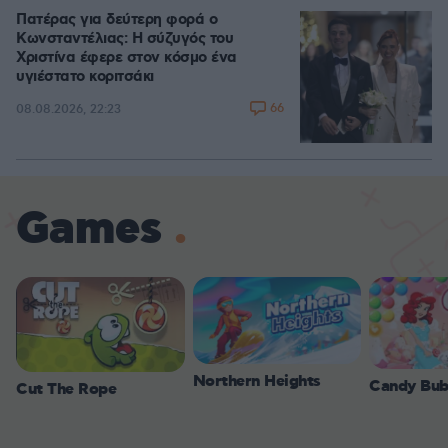
Πατέρας για δεύτερη φορά ο
Κωνσταντέλιας: Η σύζυγός του
Χριστίνα έφερε στον κόσμο ένα
υγιέστατο κοριτσάκι
66
08.08.2026, 22:23
Games
Northern Heights
Candy Bub
Cut The Rope