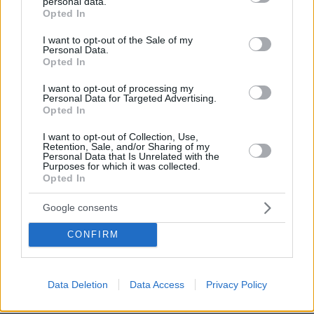
που έχει δοθεί ποτέ στην Ελλάδα;
personal data.
grant or deny consent to Google and its third-party tags to
Opted In
use your data for below specified purposes in below Google
πριν 31 λεπτά
consent section.
Ιστιοφόρο με έξι επιβαίνοντες προσάραξε σε βραχώδη
I want to opt-out of the Sale of my
Personal Data.
βυθό στη Μουτσούνα της Νάξου
Opted In
πριν 40 λεπτά
Ολική έκλειψη Ηλίου στις 12 Αυγούστου: Η Ευρώπη
I want to opt-out of processing my
Personal Data for Targeted Advertising.
ετοιμάζεται για ένα σπάνιο ουράνιο θέαμα
Opted In
πριν μία ώρα
I want to opt-out of Collection, Use,
Σούσι στο σπίτι; Κι όμως γίνεται με μερικά απλά βήματα
Retention, Sale, and/or Sharing of my
(+συνταγή)
Personal Data that Is Unrelated with the
Purposes for which it was collected.
πριν μία ώρα
Opted In
«Κόκκινος» συναγερμός σήμερα σε Αττική και νησιά
λόγω πολύ υψηλού κινδύνου πυρκαγιάς – Πού ισχύει το
Google consents
Red Code
CONFIRM
09.08.2026, 06:41
Μεγάλη φωτιά στο όρος Μπρόμο: Έκλεισε το εθνικό
πάρκο στην Ινδονησία
Data Deletion
Data Access
Privacy Policy
ΔΕΙΤΕ ΟΛΕΣ ΤΙΣ ΕΙΔΗΣΕΙΣ