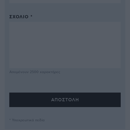
ΣΧΌΛΙΟ *
Απομένουν
2500
χαρακτήρες
* Υποχρεωτικά πεδία