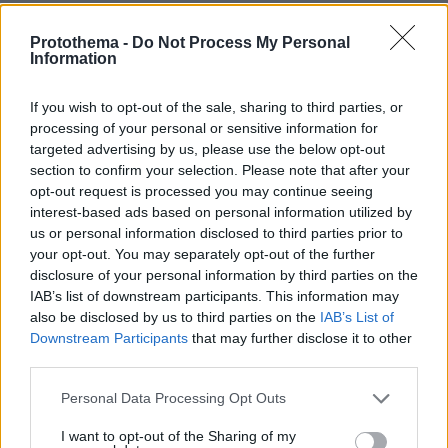
Protothema -
Do Not Process My Personal
ΡΟΗ ΕΙΔΗΣΕΩΝ
Information
Ειδήσεις
Δημοφιλή
Σχολιασμένα
If you wish to opt-out of the sale, sharing to third parties, or
processing of your personal or sensitive information for
πριν 16 λεπτά
targeted advertising by us, please use the below opt-out
Πάνω από 1.300 πτήσεις ακυρώθηκαν στη Σαγκάη λόγω
section to confirm your selection. Please note that after your
τυφώνα Dolphin - Μαζικές εκκενώσεις στην Κίνα
opt-out request is processed you may continue seeing
interest-based ads based on personal information utilized by
πριν 17 λεπτά
Linktour ALUMI: Το έξυπνο αυτοκίνητο της πόλης σε
us or personal information disclosed to third parties prior to
τιμή έκπληξη - Δείτε το video
your opt-out. You may separately opt-out of the further
disclosure of your personal information by third parties on the
πριν 17 λεπτά
IAB’s list of downstream participants. This information may
Τι καινούργιο θα φέρει το νέο Dacia Spring;
also be disclosed by us to third parties on the
IAB’s List of
Downstream Participants
that may further disclose it to other
πριν 18 λεπτά
Το νέο... καλοκαιρινό κόλπο που κάνουν οι κλέφτες
third parties.
αυτοκινήτων στην Ελλάδα
Please note that this website/app uses one or more Google
Personal Data Processing Opt Outs
πριν 18 λεπτά
services and may gather and store information including but
Αυτοκίνητο: Θα έρθει τελικά η μεγαλύτερη επιδότηση
not limited to your visit or usage behaviour. You may click to
I want to opt-out of the Sharing of my