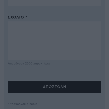
ΣΧΌΛΙΟ *
Απομένουν
2500
χαρακτήρες
* Υποχρεωτικά πεδία