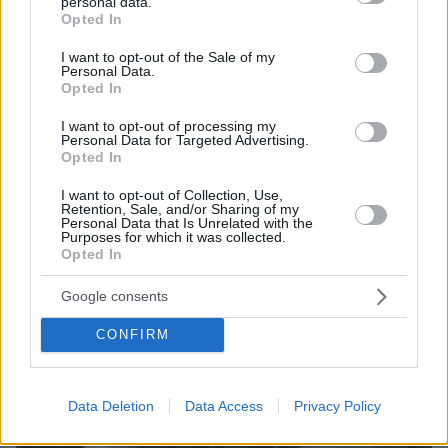
personal data.
grant or deny consent to Google and its third-party tags to
Opted In
use your data for below specified purposes in below Google
consent section.
I want to opt-out of the Sale of my
Personal Data.
Opted In
I want to opt-out of processing my
Personal Data for Targeted Advertising.
Opted In
07.08.2026, 15:59
I want to opt-out of Collection, Use,
Retention, Sale, and/or Sharing of my
Είδος υπό εξαφάνιση οι υπερπολύτεκνοι στην
Personal Data that Is Unrelated with the
Ελλάδα που γερνάει: Τα... δύο ταψιά μεσημεριανό,
Purposes for which it was collected.
Opted In
τα επιδόματα, η καθημερινότητά τους
Google consents
CONFIRM
Data Deletion
Data Access
Privacy Policy