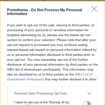
Μητσιά, γράφει για τη Σύρο, τον τόπο-ησυχαστήριο της
οικογένειας
Protothema -
Do Not Process My Personal
Information
ΔΕΙΤΕ ΟΛΕΣ ΤΙΣ ΕΙΔΗΣΕΙΣ
If you wish to opt-out of the sale, sharing to third parties, or
processing of your personal or sensitive information for
targeted advertising by us, please use the below opt-out
section to confirm your selection. Please note that after your
ΤΑ ΠΙΟ ΔΗΜΟΦΙΛΗ
opt-out request is processed you may continue seeing
interest-based ads based on personal information utilized by
us or personal information disclosed to third parties prior to
your opt-out. You may separately opt-out of the further
disclosure of your personal information by third parties on the
IAB’s list of downstream participants. This information may
also be disclosed by us to third parties on the
IAB’s List of
Downstream Participants
that may further disclose it to other
third parties.
Please note that this website/app uses one or more Google
Personal Data Processing Opt Outs
services and may gather and store information including but
not limited to your visit or usage behaviour. You may click to
I want to opt-out of the Sharing of my