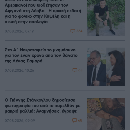
«Δεν το πιστεύουμε», λένε οι
Αμερικανοί που υιοθέτησαν τον
Αφγανό στη Λέσβο - Η αρχική εκδοχή
για το φονικό στην Κυψέλη και η
σιωπή στην απολογία
364
07.08.2026, 07:19
Στο Α΄ Νεκροταφείο το μνημόσυνο
για τον έναν χρόνο από τον θάνατο
της Λένας Σαμαρά
63
07.08.2026, 10:26
Ο Γιάννης Στάνκογλου δημοσίευσε
φωτογραφία του από το παρελθόν με
μακριά μαλλιά: Αναμνήσεις, έγραψε
68
07.08.2026, 09:09