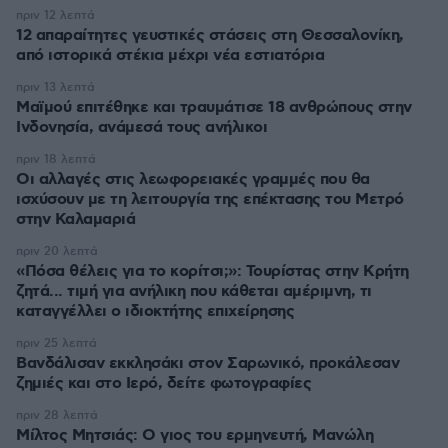
πριν 12 λεπτά
12 απαραίτητες γευστικές στάσεις στη Θεσσαλονίκη,
από ιστορικά στέκια μέχρι νέα εστιατόρια
πριν 13 λεπτά
Μαϊμού επιτέθηκε και τραυμάτισε 18 ανθρώπους στην
Ινδονησία, ανάμεσά τους ανήλικοι
πριν 18 λεπτά
Οι αλλαγές στις λεωφορειακές γραμμές που θα
ισχύσουν με τη λειτουργία της επέκτασης του Μετρό
στην Καλαμαριά
πριν 20 λεπτά
«Πόσα θέλεις για το κορίτσι;»: Τουρίστας στην Κρήτη
ζητά... τιμή για ανήλικη που κάθεται αμέριμνη, τι
καταγγέλλει ο ιδιοκτήτης επιχείρησης
πριν 25 λεπτά
Βανδάλισαν εκκλησάκι στον Σαρωνικό, προκάλεσαν
ζημιές και στο Ιερό, δείτε φωτογραφίες
πριν 28 λεπτά
Μίλτος Μητσιάς: Ο γιος του ερμηνευτή, Μανώλη