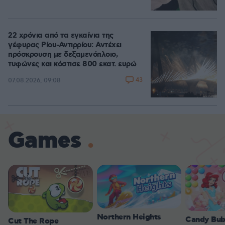
22 χρόνια από τα εγκαίνια της
γέφυρας Ρίου-Αντιρρίου: Αντέχει
πρόσκρουση με δεξαμενόπλοιο,
τυφώνες και κόστισε 800 εκατ. ευρώ
43
07.08.2026, 09:08
Games
Northern Heights
Candy Bub
Cut The Rope