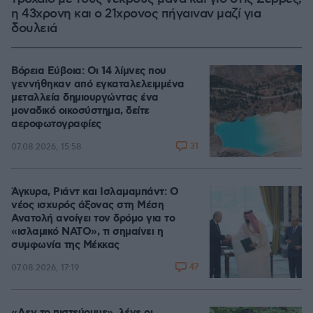
η 43χρονη και ο 21χρονος πήγαιναν μαζί για
δουλειά
Βόρεια Εύβοια: Οι 14 λίμνες που
γεννήθηκαν από εγκαταλελειμμένα
μεταλλεία δημιουργώντας ένα
μοναδικό οικοσύστημα, δείτε
αεροφωτογραφίες
31
07.08.2026, 15:58
Άγκυρα, Ριάντ και Ισλαμαμπάντ: Ο
νέος ισχυρός άξονας στη Μέση
Ανατολή ανοίγει τον δρόμο για το
«ισλαμικό ΝΑΤΟ», τι σημαίνει η
συμφωνία της Μέκκας
47
07.08.2026, 17:19