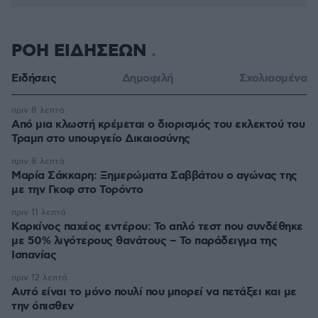
ΡΟΗ ΕΙΔΗΣΕΩΝ
Ειδήσεις
Δημοφιλή
Σχολιασμένα
πριν 8 λεπτά
Από μια κλωστή κρέμεται ο διορισμός του εκλεκτού του
Τραμπ στο υπουργείο Δικαιοσύνης
πριν 8 λεπτά
Μαρία Σάκκαρη: Ξημερώματα Σαββάτου ο αγώνας της
με την Γκοφ στο Τορόντο
πριν 11 λεπτά
Καρκίνος παχέος εντέρου: Το απλό τεστ που συνδέθηκε
με 50% λιγότερους θανάτους – Το παράδειγμα της
Ισπανίας
πριν 12 λεπτά
Αυτό είναι το μόνο πουλί που μπορεί να πετάξει και με
την όπισθεν