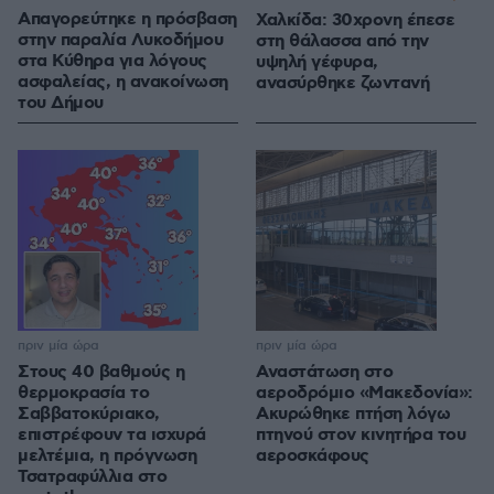
Απαγορεύτηκε η πρόσβαση
Χαλκίδα: 30χρονη έπεσε
στην παραλία Λυκοδήμου
στη θάλασσα από την
στα Κύθηρα για λόγους
υψηλή γέφυρα,
ασφαλείας, η ανακοίνωση
ανασύρθηκε ζωντανή
του Δήμου
πριν μία ώρα
πριν μία ώρα
Στους 40 βαθμούς η
Αναστάτωση στο
θερμοκρασία το
αεροδρόμιο «Μακεδονία»:
Σαββατοκύριακο,
Ακυρώθηκε πτήση λόγω
επιστρέφουν τα ισχυρά
πτηνού στον κινητήρα του
μελτέμια, η πρόγνωση
αεροσκάφους
Τσατραφύλλια στο