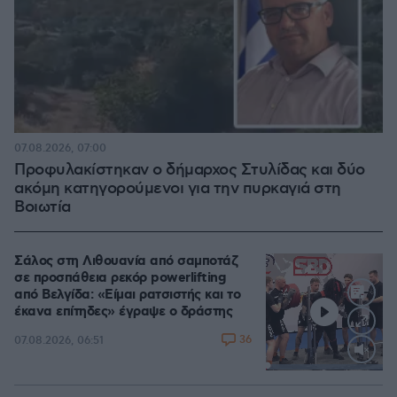
07.08.2026, 07:00
Προφυλακίστηκαν ο δήμαρχος Στυλίδας και δύο
ακόμη κατηγορούμενοι για την πυρκαγιά στη
Βοιωτία
Σάλος στη Λιθουανία από σαμποτάζ
σε προσπάθεια ρεκόρ powerlifting
από Βελγίδα: «Είμαι ρατσιστής και το
έκανα επίτηδες» έγραψε ο δράστης
36
07.08.2026, 06:51
Loaded
:
100.00%