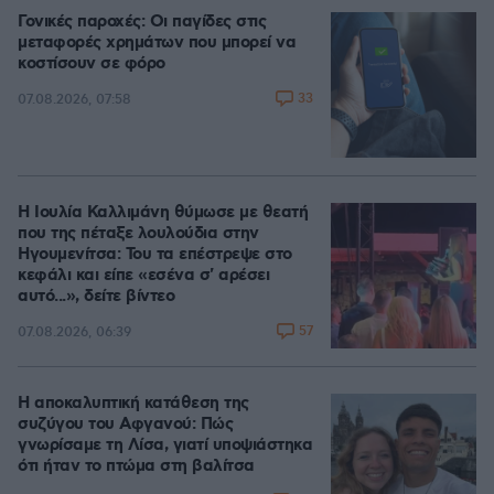
Γονικές παροχές: Οι παγίδες στις
μεταφορές χρημάτων που μπορεί να
κοστίσουν σε φόρο
33
07.08.2026, 07:58
Η Ιουλία Καλλιμάνη θύμωσε με θεατή
που της πέταξε λουλούδια στην
Ηγουμενίτσα: Του τα επέστρεψε στο
κεφάλι και είπε «εσένα σ' αρέσει
αυτό...», δείτε βίντεο
57
07.08.2026, 06:39
Η αποκαλυπτική κατάθεση της
συζύγου του Αφγανού: Πώς
γνωρίσαμε τη Λίσα, γιατί υποψιάστηκα
ότι ήταν το πτώμα στη βαλίτσα