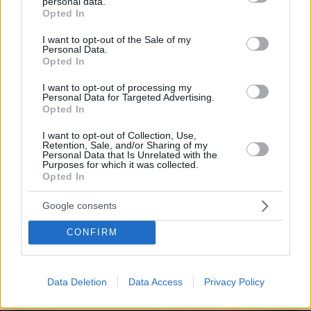
personal data.
grant or deny consent to Google and its third-party tags to
Opted In
use your data for below specified purposes in below Google
consent section.
I want to opt-out of the Sale of my
Personal Data.
Opted In
I want to opt-out of processing my
Personal Data for Targeted Advertising.
Opted In
I want to opt-out of Collection, Use,
Retention, Sale, and/or Sharing of my
Personal Data that Is Unrelated with the
Purposes for which it was collected.
Opted In
Google consents
07.08.2026, 08:32
Τα φρούτα που επιλέγουν 4 ενδοκρινολόγοι για
CONFIRM
καλύτερο έλεγχο του σακχάρου – Το ένα μειώνει
το λίπος στην κοιλιά
Data Deletion
Data Access
Privacy Policy