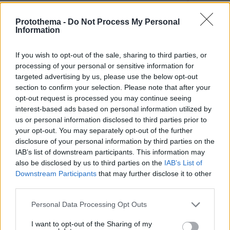
Games
Protothema -
Do Not Process My Personal
Information
If you wish to opt-out of the sale, sharing to third parties, or
processing of your personal or sensitive information for
targeted advertising by us, please use the below opt-out
section to confirm your selection. Please note that after your
Northern Heights
Candy Bub
Cut The Rope
opt-out request is processed you may continue seeing
interest-based ads based on personal information utilized by
us or personal information disclosed to third parties prior to
ΔΕΙΤΕ ΟΛΑ ΤΑ GAMES
your opt-out. You may separately opt-out of the further
disclosure of your personal information by third parties on the
Best of Network
IAB’s list of downstream participants. This information may
also be disclosed by us to third parties on the
IAB’s List of
Downstream Participants
that may further disclose it to other
third parties.
Please note that this website/app uses one or more Google
Personal Data Processing Opt Outs
services and may gather and store information including but
not limited to your visit or usage behaviour. You may click to
I want to opt-out of the Sharing of my