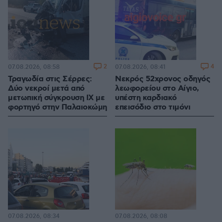
2
4
07.08.2026, 08:58
07.08.2026, 08:41
Τραγωδία στις Σέρρες:
Νεκρός 52χρονος οδηγός
Δύο νεκροί μετά από
λεωφορείου στο Αίγιο,
μετωπική σύγκρουση ΙΧ με
υπέστη καρδιακό
φορτηγό στην Παλαιοκώμη
επεισόδιο στο τιμόνι
07.08.2026, 08:34
07.08.2026, 08:08