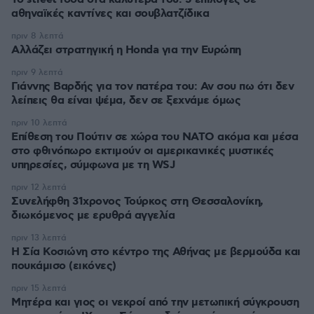
αθηναϊκές καντίνες και σουβλατζίδικα
πριν 8 λεπτά
Αλλάζει στρατηγική η Honda για την Ευρώπη
πριν 9 λεπτά
Γιάννης Βαρδής για τον πατέρα του: Αν σου πω ότι δεν
λείπεις θα είναι ψέμα, δεν σε ξεχνάμε όμως
πριν 10 λεπτά
Επίθεση του Πούτιν σε χώρα του ΝΑΤΟ ακόμα και μέσα
στο φθινόπωρο εκτιμούν οι αμερικανικές μυστικές
υπηρεσίες, σύμφωνα με τη WSJ
πριν 12 λεπτά
Συνελήφθη 31χρονος Τούρκος στη Θεσσαλονίκη,
διωκόμενος με ερυθρά αγγελία
πριν 13 λεπτά
Η Σία Κοσιώνη στο κέντρο της Αθήνας με βερμούδα και
πουκάμισο (εικόνες)
πριν 15 λεπτά
Μητέρα και γιος οι νεκροί από την μετωπική σύγκρουση