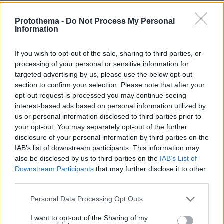
στα σούπερ μάρκετ, πότε ξεκινούν
Protothema -
Do Not Process My Personal
Information
ΔΕΙΤΕ ΟΛΕΣ ΤΙΣ ΕΙΔΗΣΕΙΣ
If you wish to opt-out of the sale, sharing to third parties, or
processing of your personal or sensitive information for
targeted advertising by us, please use the below opt-out
ΤΑ ΠΙΟ ΔΗΜΟΦΙΛΗ
section to confirm your selection. Please note that after your
opt-out request is processed you may continue seeing
interest-based ads based on personal information utilized by
us or personal information disclosed to third parties prior to
your opt-out. You may separately opt-out of the further
disclosure of your personal information by third parties on the
IAB’s list of downstream participants. This information may
also be disclosed by us to third parties on the
IAB’s List of
Downstream Participants
that may further disclose it to other
third parties.
Please note that this website/app uses one or more Google
Personal Data Processing Opt Outs
services and may gather and store information including but
not limited to your visit or usage behaviour. You may click to
I want to opt-out of the Sharing of my