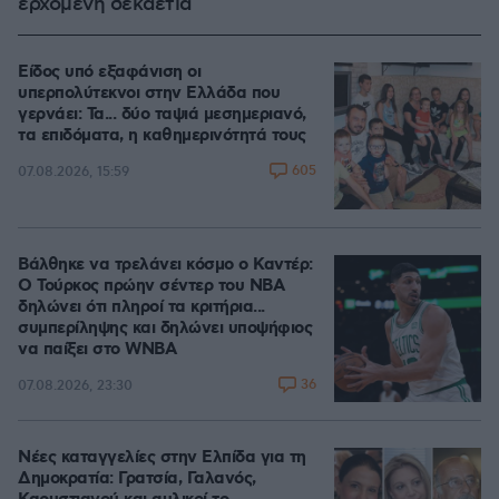
ερχόμενη δεκαετία
Είδος υπό εξαφάνιση οι
υπερπολύτεκνοι στην Ελλάδα που
γερνάει: Τα... δύο ταψιά μεσημεριανό,
τα επιδόματα, η καθημερινότητά τους
605
07.08.2026, 15:59
Βάλθηκε να τρελάνει κόσμο ο Καντέρ:
Ο Τούρκος πρώην σέντερ του NBA
δηλώνει ότι πληροί τα κριτήρια...
συμπερίληψης και δηλώνει υποψήφιος
να παίξει στο WNBA
36
07.08.2026, 23:30
Νέες καταγγελίες στην Ελπίδα για τη
Δημοκρατία: Γρατσία, Γαλανός,