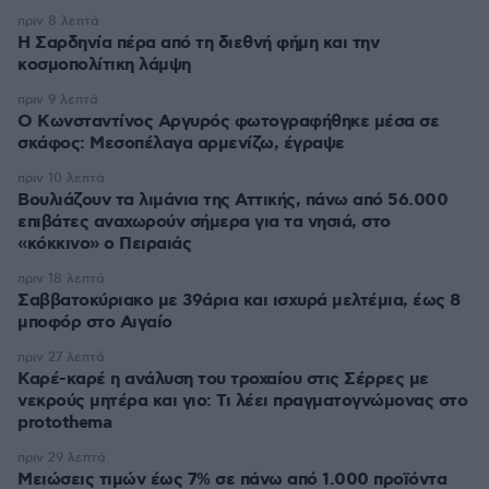
πριν 8 λεπτά
Η Σαρδηνία πέρα από τη διεθνή φήμη και την
κοσμοπολίτικη λάμψη
πριν 9 λεπτά
Ο Κωνσταντίνος Αργυρός φωτογραφήθηκε μέσα σε
σκάφος: Μεσοπέλαγα αρμενίζω, έγραψε
πριν 10 λεπτά
Βουλιάζουν τα λιμάνια της Αττικής, πάνω από 56.000
επιβάτες αναχωρούν σήμερα για τα νησιά, στο
«κόκκινο» ο Πειραιάς
πριν 18 λεπτά
Σαββατοκύριακο με 39άρια και ισχυρά μελτέμια, έως 8
μποφόρ στο Αιγαίο
πριν 27 λεπτά
Καρέ-καρέ η ανάλυση του τροχαίου στις Σέρρες με
νεκρούς μητέρα και γιο: Τι λέει πραγματογνώμονας στο
protothema
πριν 29 λεπτά
Μειώσεις τιμών έως 7% σε πάνω από 1.000 προϊόντα