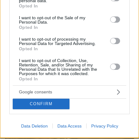
personal data.
grant or deny consent to Google and its third-party tags to
Opted In
use your data for below specified purposes in below Google
consent section.
I want to opt-out of the Sale of my
Personal Data.
Opted In
I want to opt-out of processing my
Personal Data for Targeted Advertising.
Opted In
07.08.2026, 18:22
I want to opt-out of Collection, Use,
«Πόσα θέλεις για το κορίτσι;»: Τουρίστας στην
Retention, Sale, and/or Sharing of my
Κρήτη ζητά... τιμή για να ασελγήσει σε ανήλικη, τι
Personal Data that Is Unrelated with the
Purposes for which it was collected.
καταγγέλλει ο ιδιοκτήτης επιχείρησης
Opted In
Google consents
CONFIRM
Data Deletion
Data Access
Privacy Policy