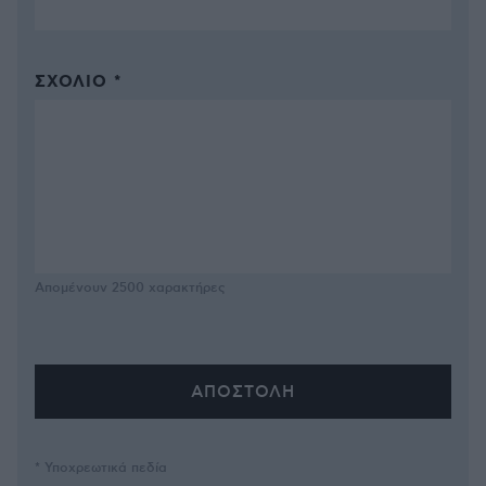
ΣΧΌΛΙΟ *
Απομένουν
2500
χαρακτήρες
* Υποχρεωτικά πεδία