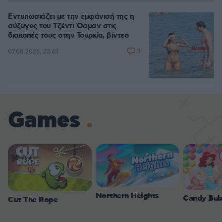
Εντυπωσιάζει με την εμφάνισή της η
σύζυγος του Τζέντι Όσμαν στις
διακοπές τους στην Τουρκία, βίντεο
3
07.08.2026, 23:43
Games
Northern Heights
Candy Bub
Cut The Rope