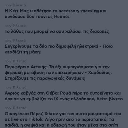
πριν 8 λεπτά
Η Κέιτ Μος υιοθέτησε τo accessory-maxxing και
συνδύασε δύο τσάντες Hermès
πριν 9 λεπτά
Το λάθος που μπορεί να σου χαλάσει τις διακοπές
πριν 9 λεπτά
Συγκρίνουμε τα δύο πιο δημοφιλή ηλεκτρικά - Ποιο
κερδίζει τη μάχη;
πριν 11 λεπτά
Περιφέρεια Αττικής: Τα έξι συμπεράσματα για την
ψηφιακή μετάβαση των επιχειρήσεων - Χαρδαλιάς:
Στηρίζουμε τις παραγωγικές δυνάμεις
πριν 11 λεπτά
Άγριος καβγάς στη Θήβα: Ρομά πήρε το αυτοκίνητο και
άρχισε να εμβολίζει το ΙΧ ενός αλλοδαπού, δείτε βίντεο
πριν 11 λεπτά
Οικογένεια Πέρεζ Χίλτον για τον αυτοτραυματισμό του
σε live στο TikTok: Λίγο πριν από το περιστατικό, τα
παιδιά, η ανιψιά και η αδερφή του ήταν μέσα στο σπίτι