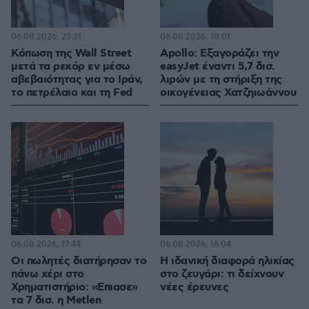
06.08.2026, 23:21
06.08.2026, 18:01
Κόπωση της Wall Street
Apollo: Εξαγοράζει την
μετά τα ρεκόρ εν μέσω
easyJet έναντι 5,7 δισ.
αβεβαιότητας για το Ιράν,
λιρών με τη στήριξη της
το πετρέλαιο και τη Fed
οικογένειας Χατζηιωάννου
06.08.2026, 17:44
06.08.2026, 16:04
Οι πωλητές διατήρησαν το
Η ιδανική διαφορά ηλικίας
πάνω χέρι στο
στο ζευγάρι: τι δείχνουν
Χρηματιστήριο: «Επιασε»
νέες έρευνες
τα 7 δισ. η Metlen