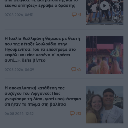
από Βελγίδα: «Είμαι ρατσιστής και το
έκανα επίτηδες» έγραψε ο δράστης
41
07.08.2026, 06:51
Loaded
:
100.00%
Η Ιουλία Καλλιμάνη θύμωσε με θεατή
που της πέταξε λουλούδια στην
Ηγουμενίτσα: Του τα επέστρεψε στο
κεφάλι και είπε «εσένα σ' αρέσει
αυτό...», δείτε βίντεο
65
07.08.2026, 06:39
Η αποκαλυπτική κατάθεση της
συζύγου του Αφγανού: Πώς
γνωρίσαμε τη Λίσα, γιατί υποψιάστηκα
ότι ήταν το πτώμα στη βαλίτσα
312
06.08.2026, 12:32