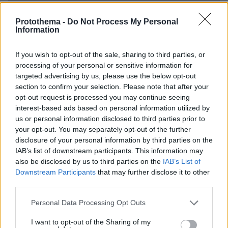
Ο Γιάννης Στάνκογλου δημοσίευσε
Protothema -
Do Not Process My Personal
φωτογραφία του από το παρελθόν με
Information
μακριά μαλλιά: Αναμνήσεις, έγραψε
10
07.08.2026, 09:09
If you wish to opt-out of the sale, sharing to third parties, or
processing of your personal or sensitive information for
targeted advertising by us, please use the below opt-out
section to confirm your selection. Please note that after your
opt-out request is processed you may continue seeing
interest-based ads based on personal information utilized by
us or personal information disclosed to third parties prior to
your opt-out. You may separately opt-out of the further
Games
disclosure of your personal information by third parties on the
IAB’s list of downstream participants. This information may
also be disclosed by us to third parties on the
IAB’s List of
Downstream Participants
that may further disclose it to other
third parties.
Please note that this website/app uses one or more Google
Personal Data Processing Opt Outs
services and may gather and store information including but
Northern Heights
Candy Bub
Cut The Rope
not limited to your visit or usage behaviour. You may click to
I want to opt-out of the Sharing of my