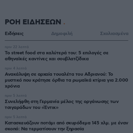
ΡΟΗ ΕΙΔΗΣΕΩΝ
Ειδήσεις
Δημοφιλή
Σχολιασμένα
πριν 22 λεπτά
Το street food στα καλύτερά του: 5 επιλογές σε
αθηναϊκές καντίνες και σουβλατζίδικα
πριν 4 λεπτά
Ανακάλυψη σε αρχαία τουαλέτα του Αδριανού: Το
μυστικό που κράτησε όρθια τα ρωμαϊκά κτίρια για 2.000
χρόνια
πριν 5 λεπτά
Συνελήφθη στη Γερμανία μέλος της οργάνωσης των
τσιγαράδων του «Έντικ»
πριν 5 λεπτά
Κατασκευάζουν ποτάμι από σκυρόδεμα 145 χλμ. με έναν
σκοπό: Να τερματίσουν την ξηρασία