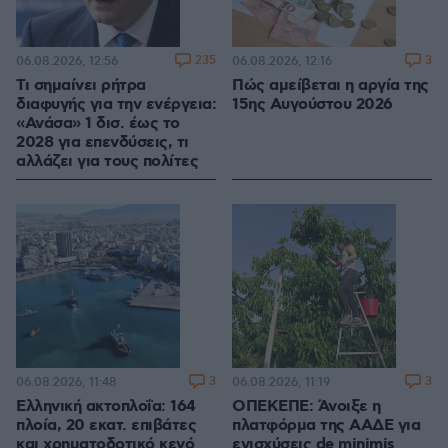
235
3
06.08.2026, 12:56
06.08.2026, 12:16
Τι σημαίνει ρήτρα
Πώς αμείβεται η αργία της
διαφυγής για την ενέργεια:
15ης Αυγούστου 2026
«Ανάσα» 1 δισ. έως το
2028 για επενδύσεις, τι
αλλάζει για τους πολίτες
3
3
06.08.2026, 11:48
06.08.2026, 11:19
Ελληνική ακτοπλοΐα: 164
ΟΠΕΚΕΠΕ: Άνοιξε η
πλοία, 20 εκατ. επιβάτες
πλατφόρμα της ΑΑΔΕ για
και χρηματοδοτικό κενό
ενισχύσεις de minimis