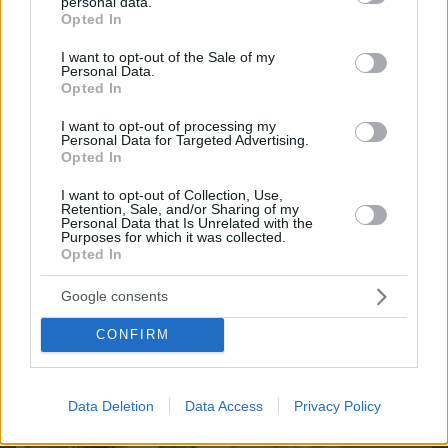
personal data.
grant or deny consent to Google and its third-party tags to
Opted In
use your data for below specified purposes in below Google
consent section.
ΔΕΙΤΕ ΟΛΑ ΤΑ GAMES
I want to opt-out of the Sale of my
Personal Data.
Opted In
Best of Network
I want to opt-out of processing my
Personal Data for Targeted Advertising.
Opted In
I want to opt-out of Collection, Use,
Retention, Sale, and/or Sharing of my
Personal Data that Is Unrelated with the
Purposes for which it was collected.
Opted In
Google consents
CONFIRM
Data Deletion
Data Access
Privacy Policy