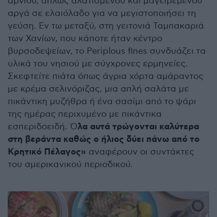
αρνιού, απλώς αλατισμένου και μαγειρεμένου
αργά σε ελαιόλαδο για να μεγιστοποιήσει τη
γεύση. Εν τω μεταξύ, στη γειτονιά Ταμπακαριά
των Χανίων, που κάποτε ήταν κέντρο
βυρσοδεψείων, το Periplous fines συνδυάζει τα
υλικά του νησιού με σύγχρονες ερμηνείες.
Σκεφτείτε πιάτα όπως άγρια ​​χόρτα αμάραντος
με κρέμα σελινόριζας, μια απλή σαλάτα με
πικάντικη μυζήθρα ή ένα σασίμι από το ψάρι
της ημέρας περιχυμένο με πικάντικα
λα αυτά τρώγονται καλύτερα
εσπεριδοειδή. Ό
στη βεράντα καθώς ο ήλιος δύει πάνω από το
Κρητικό Πέλαγος»
αναφέρουν οι συντάκτες
του αμερικανικού περιοδικού.