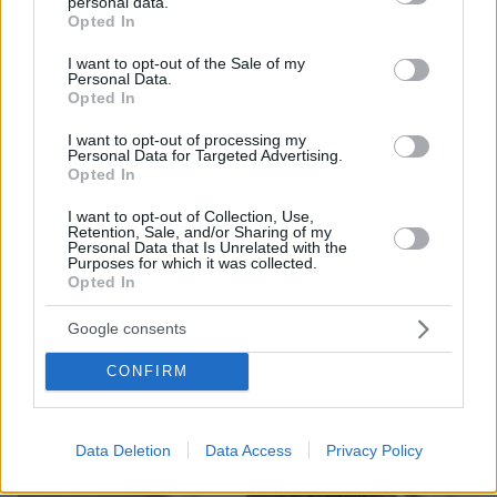
personal data.
ταξίδια με τρένο σε γραφικά τοπία, η νότια
grant or deny consent to Google and its third-party tags to
Opted In
Τασμανία στην Αυστραλία, η Σιγκαπούρη, το
use your data for below specified purposes in below Google
consent section.
Σόμερσετ στην Αγγλία, η Σονόρα στο Μεξικό, η
I want to opt-out of the Sale of my
Personal Data.
Μποζτζάντα στην Τουρκία, η Μινεάπολη στις
Opted In
ΗΠΑ και το Κέιπ Τάουν στη Νότια Αφρική, ενώ
I want to opt-out of processing my
στο τέλος ο τηλεπαρουσιαστής Αντονι
Personal Data for Targeted Advertising.
Opted In
Πορόφσκι προσθέτει το Λονδίνο.
I want to opt-out of Collection, Use,
Retention, Sale, and/or Sharing of my
Personal Data that Is Unrelated with the
protothema.gr στο Google News
Ακολουθήστε το
Purposes for which it was collected.
και μάθετε πρώτοι όλες τις ειδήσεις
Opted In
Google consents
Ειδήσεις
Δείτε όλες τις τελευταίες
από την Ελλάδα
και τον Κόσμο, τη στιγμή που συμβαίνουν, στο
CONFIRM
Protothema.gr
Data Deletion
Data Access
Privacy Policy
Thema Insights