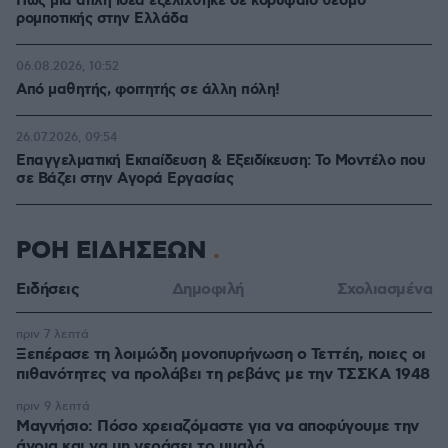
Πώς μια απλή ιδέα εξελίχθηκε σε κορυφαίο θεσμό
ρομποτικής στην Ελλάδα
06.08.2026, 10:52
Από μαθητής, φοιτητής σε άλλη πόλη!
26.07.2026, 09:54
Επαγγελματική Εκπαίδευση & Εξειδίκευση: Το Mοντέλο που
σε Bάζει στην Aγορά Eργασίας
ΡΟΗ ΕΙΔΗΣΕΩΝ
Ειδήσεις
Δημοφιλή
Σχολιασμένα
πριν 7 λεπτά
Ξεπέρασε τη λοιμώδη μονοπυρήνωση ο Τεττέη, ποιες οι
πιθανότητες να προλάβει τη ρεβάνς με την ΤΣΣΚΑ 1948
πριν 9 λεπτά
Μαγνήσιο: Πόσο χρειαζόμαστε για να αποφύγουμε την
άνοια και να μη γεράσει το μυαλό