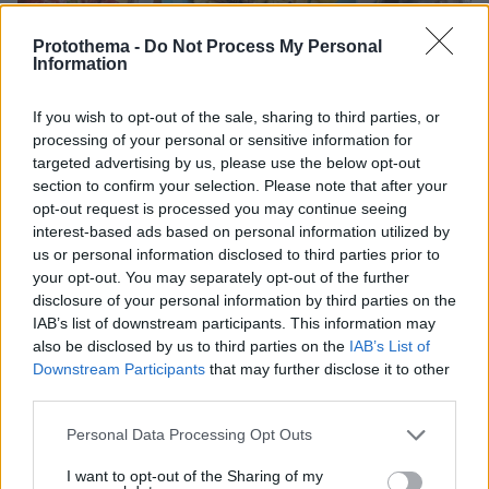
Protothema -
Do Not Process My Personal
Information
If you wish to opt-out of the sale, sharing to third parties, or
processing of your personal or sensitive information for
targeted advertising by us, please use the below opt-out
section to confirm your selection. Please note that after your
opt-out request is processed you may continue seeing
interest-based ads based on personal information utilized by
us or personal information disclosed to third parties prior to
your opt-out. You may separately opt-out of the further
disclosure of your personal information by third parties on the
IAB’s list of downstream participants. This information may
Οι υπόλοιπες προτάσεις
also be disclosed by us to third parties on the
IAB’s List of
Downstream Participants
that may further disclose it to other
Τη λίστα των 15 προορισμών συμπληρώνουν με
third parties.
σειρά: Κελόουνα στον Καναδά, η Χαβάη, το
Please note that this website/app uses one or more Google
Personal Data Processing Opt Outs
Μπουόν Μα Τουότ στο Βιετνάμ, η Τσεχία, η
services and may gather and store information including but
Λάκναου στην Ινδία, η βόρεια Κολομβία, τα
not limited to your visit or usage behaviour. You may click to
I want to opt-out of the Sharing of my