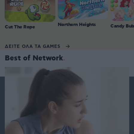
Northern Heights
Candy Bub
Cut The Rope
ΔΕΙΤΕ ΟΛΑ ΤΑ GAMES
Best of Network