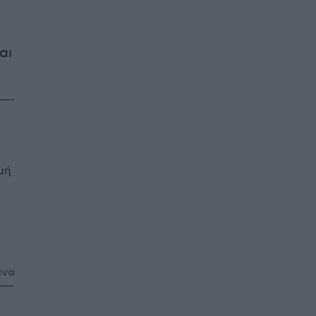
αι
μή
ένα