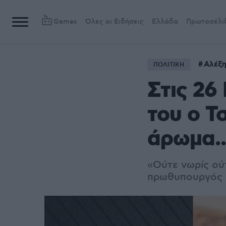
Games
Όλες οι Ειδήσεις
Ελλάδα
Πρωτοσέλι
Αλέξη
ΠΟΛΙΤΙΚΗ
Στις 26
του ο Τ
άρωμα..
«Ούτε νωρίς ούτ
πρωθυπουργός -