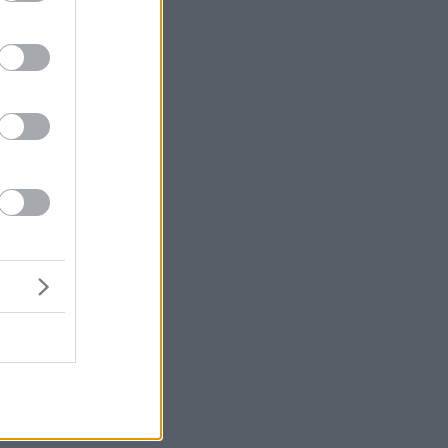
ης
αι
ει