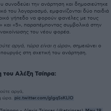
ου συνοδεύει την ανάρτηση και δημοσιεύτηκε
κό του λογαριασμό, εμφανίζονται δύο παιδιά
ρικό γήπεδο να φορούν φανέλες με τους
» και «5», παραπέμποντας συμβολικά στην
νακοίνωσης του νέου φορέα.
ούτε αργά, τώρα είναι η ώρα»
, σημειώνει ο
ουργός στη σχετική του ανάρτηση.
 του Αλέξη Τσίπρα:
 ούτε αργά,
η ώρα.
pic.twitter.com/glgqSsKLlO
σίπρας - Alexis Tsipras (@atsipras)
May 18,