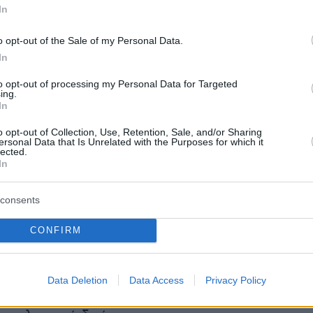
te now» σήμερα ο Τσίπρας
In
φάνιση του κ. Τσίπρα στο «Unmute now» στις
o opt-out of the Sale of my Personal Data.
In
akaz έρχεται σε συνέχεια αντίστοιχης εκδήλωσ
ίκη, δίνοντας φωνή σε νέες και νέους, για να
to opt-out of processing my Personal Data for Targeted
ing.
ροβλήματα και προβληματισμούς τους.
In
o opt-out of Collection, Use, Retention, Sale, and/or Sharing
 και θέλουμε να ακουστεί»
είναι το σύνθημα
ersonal Data that Is Unrelated with the Purposes for which it
lected.
ων νέων που διοργανώνουν την αποψινή
In
ώ στην πλειοψηφία τους οι συμμετέχοντες είν
 φοιτήτριες που σπουδάζουν ή έχουν σπουδάσ
consents
μια στην Ελλάδα και στο εξωτερικό. Φοιτητές
CONFIRM
ές που εργάζονται για μπορούν να
ν στις ανάγκες επιβίωσης. Νέοι που έχουν
 πρώτα τους βήματα προς την επαγγελματική
Data Deletion
Data Access
Privacy Policy
 και άλλοι που προσπαθούν να ανοίξουν τον