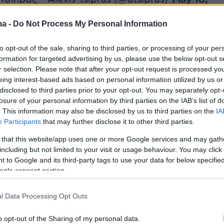
ma -
Do Not Process My Personal Information
τι τις τελευταίες ημέρες ο πρώην
to opt-out of the sale, sharing to third parties, or processing of your per
formation for targeted advertising by us, please use the below opt-out s
 κοινοποιούσε στα μέσα κοινωνικής
r selection. Please note that after your opt-out request is processed y
ντεο με σχόλια υποστηρικτών του, οι οποίοι ε
eing interest-based ads based on personal information utilized by us or
ν καλούσαν να επιστρέψει στην ενεργό πολιτικ
disclosed to third parties prior to your opt-out. You may separately opt-
losure of your personal information by third parties on the IAB’s list of
. This information may also be disclosed by us to third parties on the
IA
Participants
that may further disclose it to other third parties.
 that this website/app uses one or more Google services and may gath
ς αναρτήσεις του έγραφε χαρακτηριστικά πως
including but not limited to your visit or usage behaviour. You may click 
ταν νωρίς…» και ότι «τον Σεπτέμβριο θα είναι
 to Google and its third-party tags to use your data for below specifi
ogle consent section.
αγγέλλοντας τις εξελίξεις και τις ανακοινώσε
οκάλυψε σήμερα, θα πραγματοποιηθούν στις 
l Data Processing Opt Outs
o opt-out of the Sharing of my personal data.