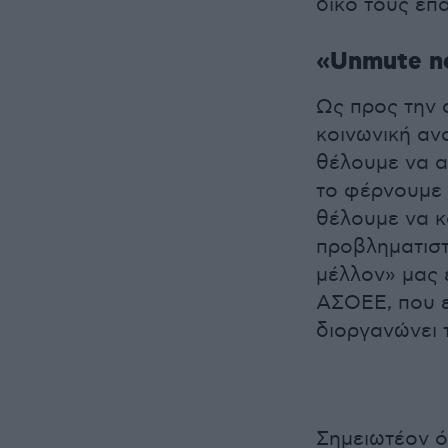
δικό τους επ
«Unmute no
Ως προς την 
κοινωνική ανα
θέλουμε να α
το φέρνουμε σ
θέλουμε να κ
προβληματιστ
μέλλον» μας 
ΑΣΟΕΕ, που ε
διοργανώνει 
Σημειωτέον ό