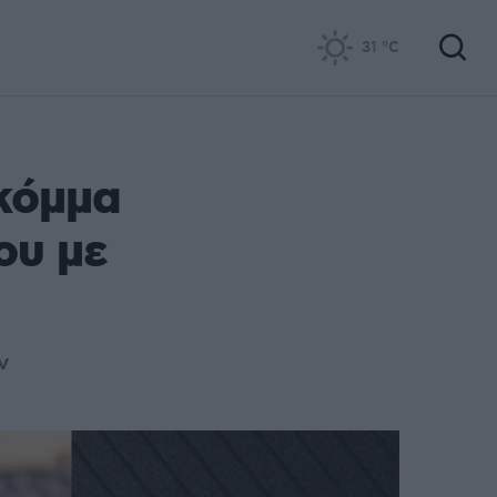
31
°C
 κόμμα
ου με
ν