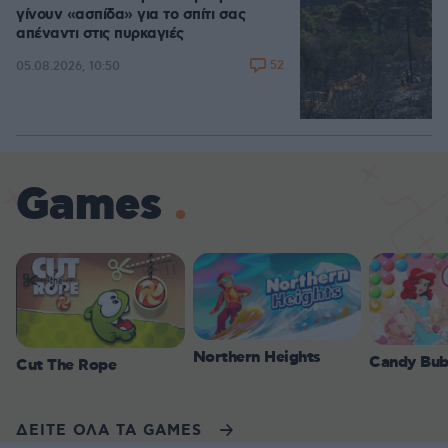
γίνουν «ασπίδα» για το σπίτι σας
απέναντι στις πυρκαγιές
52
05.08.2026, 10:50
Games
Northern Heights
Candy Bub
Cut The Rope
ΔΕΙΤΕ ΟΛΑ ΤΑ GAMES