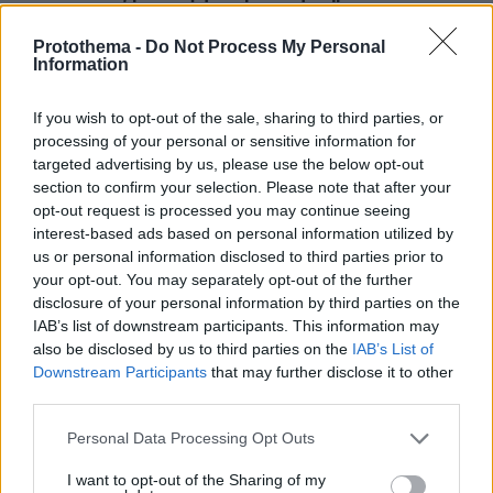
Protothema -
Do Not Process My Personal
ΔΕΙΤΕ ΟΛΕΣ ΤΙΣ ΕΙΔΗΣΕΙΣ
Information
If you wish to opt-out of the sale, sharing to third parties, or
processing of your personal or sensitive information for
ΤΑ ΠΙΟ ΔΗΜΟΦΙΛΗ
targeted advertising by us, please use the below opt-out
section to confirm your selection. Please note that after your
opt-out request is processed you may continue seeing
interest-based ads based on personal information utilized by
us or personal information disclosed to third parties prior to
your opt-out. You may separately opt-out of the further
disclosure of your personal information by third parties on the
IAB’s list of downstream participants. This information may
also be disclosed by us to third parties on the
IAB’s List of
Downstream Participants
that may further disclose it to other
third parties.
Please note that this website/app uses one or more Google
Personal Data Processing Opt Outs
services and may gather and store information including but
not limited to your visit or usage behaviour. You may click to
I want to opt-out of the Sharing of my