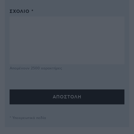
ΣΧΌΛΙΟ *
Απομένουν
2500
χαρακτήρες
* Υποχρεωτικά πεδία