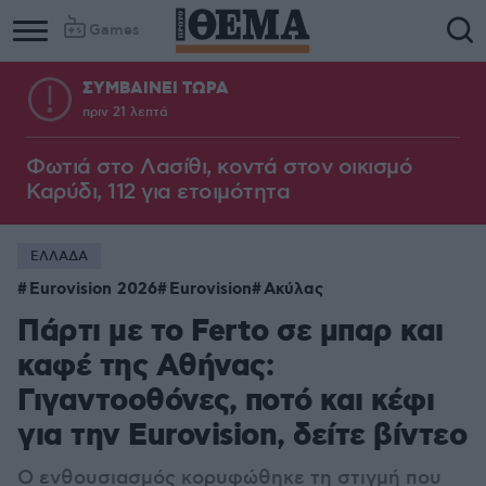
Games
ΣΥΜΒΑΙΝΕΙ ΤΩΡΑ
πριν 21 λεπτά
Φωτιά στο Λασίθι, κοντά στον οικισμό
Καρύδι, 112 για ετοιμότητα
ΕΛΛΑΔΑ
Eurovision 2026
Eurovision
Ακύλας
Πάρτι με το Ferto σε μπαρ και
καφέ της Αθήνας:
Γιγαντοοθόνες, ποτό και κέφι
για την Eurovision, δείτε βίντεο
Ο ενθουσιασμός κορυφώθηκε τη στιγμή που