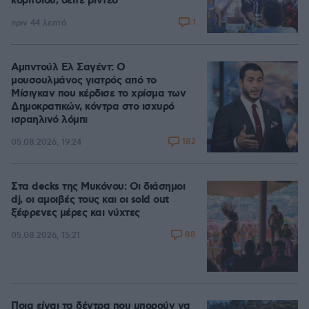
κοριτσιού, δείτε βίντεο
1
πριν 44 λεπτά
Αμπντούλ Ελ Σαγέντ: Ο
μουσουλμάνος γιατρός από το
Μίσιγκαν που κέρδισε το χρίσμα των
Δημοκρατικών, κόντρα στο ισχυρό
ισραηλινό λόμπι
182
05.08.2026, 19:24
Στα decks της Μυκόνου: Οι διάσημοι
dj, οι αμοιβές τους και οι sold out
ξέφρενες μέρες και νύχτες
88
05.08.2026, 15:21
Ποια είναι τα δέντρα που μπορούν να