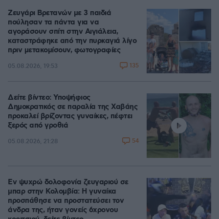
Ζευγάρι Βρετανών με 3 παιδιά
πούλησαν τα πάντα για να
αγοράσουν σπίτι στην Αιγιάλεια,
καταστράφηκε από την πυρκαγιά λίγο
πριν μετακομίσουν, φωτογραφίες
135
05.08.2026, 19:53
Δείτε βίντεο: Υποψήφιος
Δημοκρατικός σε παραλία της Χαβάης
προκαλεί βρίζοντας γυναίκες, πέφτει
ξερός από γροθιά
54
05.08.2026, 21:28
Εν ψυχρώ δολοφονία ζευγαριού σε
μπαρ στην Κολομβία: Η γυναίκα
προσπάθησε να προστατεύσει τον
άνδρα της, ήταν γονείς 6χρονου