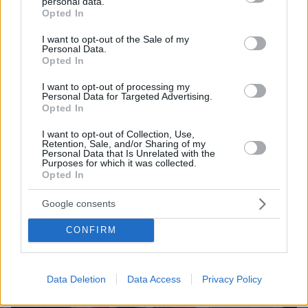
personal data.
grant or deny consent to Google and its third-party tags to
Opted In
use your data for below specified purposes in below Google
consent section.
I want to opt-out of the Sale of my
Personal Data.
Opted In
I want to opt-out of processing my
Personal Data for Targeted Advertising.
Opted In
06.08.2026, 04:44
«Τα παιδιά έχουν μια μικρή ίωση»: Το τελευταίο
I want to opt-out of Collection, Use,
μήνυμα της μητέρας στον πρώην σύζυγό της πριν
Retention, Sale, and/or Sharing of my
Personal Data that Is Unrelated with the
δολοφονήσει τα τέσσερα παιδιά τους
Purposes for which it was collected.
Opted In
Google consents
CONFIRM
Data Deletion
Data Access
Privacy Policy