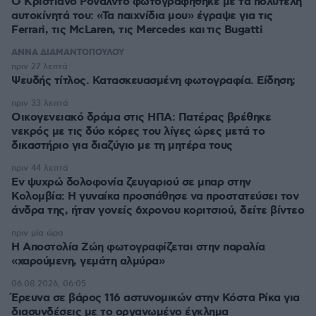
Ο Κριστιάνο Ρονάλντο φωτογραφήθηκε με τα πολυτελή
αυτοκίνητά του: «Τα παιχνίδια μου» έγραψε για τις
Ferrari, τις McLaren, τις Mercedes και τις Bugatti
ΑΝΝΑ ΔΙΑΜΑΝΤΟΠΟΥΛΟΥ
πριν 27 λεπτά
Ψευδής τίτλος. Κατασκευασμένη φωτογραφία. Είδηση;
πριν 33 λεπτά
Οικογενειακό δράμα στις ΗΠΑ: Πατέρας βρέθηκε
νεκρός με τις δύο κόρες του λίγες ώρες μετά το
δικαστήριο για διαζύγιο με τη μητέρα τους
πριν 44 λεπτά
Εν ψυχρώ δολοφονία ζευγαριού σε μπαρ στην
Κολομβία: Η γυναίκα προσπάθησε να προστατεύσει τον
άνδρα της, ήταν γονείς 6χρονου κοριτσιού, δείτε βίντεο
πριν μία ώρα
H Αποστολία Ζώη φωτογραφίζεται στην παραλία
«χαρούμενη, γεμάτη αλμύρα»
06.08.2026, 06:05
Έρευνα σε βάρος 116 αστυνομικών στην Κόστα Ρίκα για
διασυνδέσεις με το οργανωμένο έγκλημα