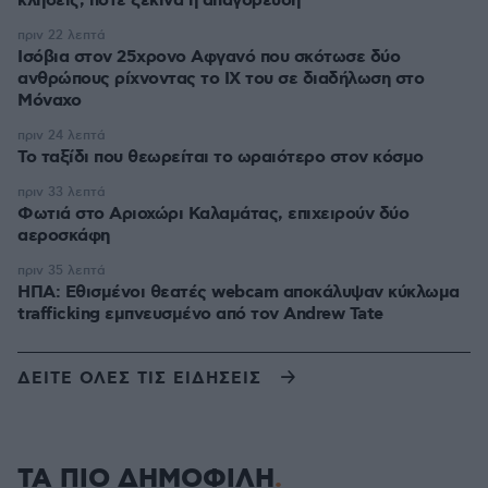
κλήσεις, πότε ξεκινά η απαγόρευση
πριν 22 λεπτά
Ισόβια στον 25χρονο Αφγανό που σκότωσε δύο
ανθρώπους ρίχνοντας το ΙΧ του σε διαδήλωση στο
Μόναχο
πριν 24 λεπτά
Το ταξίδι που θεωρείται το ωραιότερο στον κόσμο
πριν 33 λεπτά
Φωτιά στο Αριοχώρι Καλαμάτας, επιχειρούν δύο
αεροσκάφη
πριν 35 λεπτά
ΗΠΑ: Εθισμένοι θεατές webcam αποκάλυψαν κύκλωμα
trafficking εμπνευσμένο από τον Andrew Tate
ΔΕΙΤΕ ΟΛΕΣ ΤΙΣ ΕΙΔΗΣΕΙΣ
ΤΑ ΠΙΟ ΔΗΜΟΦΙΛΗ