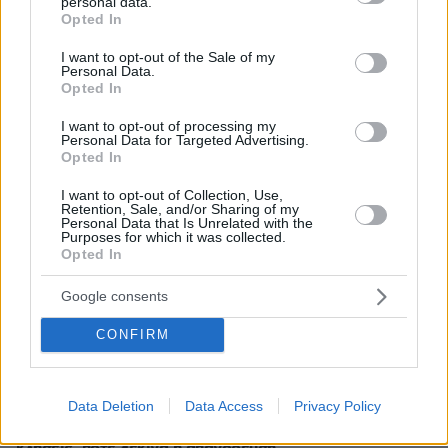
Ειδήσεις
Δημοφιλή
Σχολιασμένα
personal data.
grant or deny consent to Google and its third-party tags to
Opted In
use your data for below specified purposes in below Google
πριν 5 λεπτά
consent section.
I want to opt-out of the Sale of my
Greek Goddess Beauty: Η τάση ομορφιάς που μας κάνει
Personal Data.
να θέλουμε να μοιάζουμε με σύγχρονη Ελληνίδα θεά
Opted In
πριν 5 λεπτά
I want to opt-out of processing my
Οι 6 σοβαρές ασθένειες της γάτας που μπορείτε να
Personal Data for Targeted Advertising.
Opted In
αποτρέψετε
πριν 7 λεπτά
I want to opt-out of Collection, Use,
Retention, Sale, and/or Sharing of my
Συνελήφθη 37χρονος στο αεροδρόμιο «Ελ. Βενιζέλος»
Personal Data that Is Unrelated with the
με 4 μαχαίρια και δύο ψαλίδια κλαδέματος
Purposes for which it was collected.
Opted In
πριν 8 λεπτά
Νέα όρια δαπανών για ΣΑΕΚ και σχολεία δεύτερης
Google consents
ευκαιρίας, τι αλλάζει με το νέο ΦΕΚ
CONFIRM
πριν 13 λεπτά
Οι εισπράξεις του «Spider-Man: Brand New Day»
ξεπέρασαν το 1 δισ. δολάρια σε έξι ημέρες
Data Deletion
Data Access
Privacy Policy
πριν 20 λεπτά
Μπλόκο της Γαλλίας στις ανεπιθύμητες διαφημιστικές