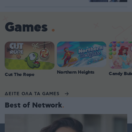
Games
Northern Heights
Candy Bub
Cut The Rope
ΔΕΙΤΕ ΟΛΑ ΤΑ GAMES
Best of Network