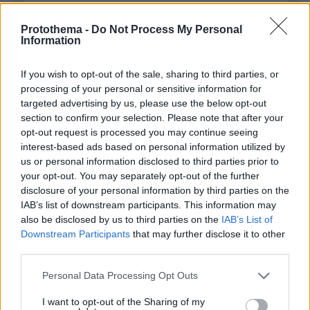
Protothema -
Do Not Process My Personal
Information
If you wish to opt-out of the sale, sharing to third parties, or
processing of your personal or sensitive information for
targeted advertising by us, please use the below opt-out
Απομένουν
2500
χαρακτήρες
section to confirm your selection. Please note that after your
opt-out request is processed you may continue seeing
interest-based ads based on personal information utilized by
us or personal information disclosed to third parties prior to
your opt-out. You may separately opt-out of the further
disclosure of your personal information by third parties on the
IAB’s list of downstream participants. This information may
also be disclosed by us to third parties on the
IAB’s List of
* Υποχρεωτικά πεδία
Downstream Participants
that may further disclose it to other
third parties.
Please note that this website/app uses one or more Google
Personal Data Processing Opt Outs
ΡΟΗ ΕΙΔΗΣΕΩΝ
services and may gather and store information including but
not limited to your visit or usage behaviour. You may click to
I want to opt-out of the Sharing of my