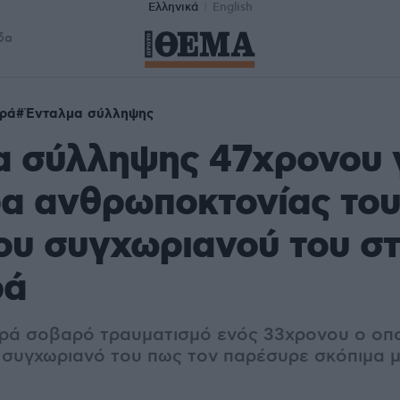
Ελληνικά
English
δα
ρά
Ένταλμα σύλληψης
α σύλληψης 47χρονου 
ρα ανθρωποκτονίας το
ου συγχωριανού του σ
ρά
ά σοβαρό τραυματισμό ενός 33χρονου ο οπο
ν συγχωριανό του πως τον παρέσυρε σκόπιμα μ