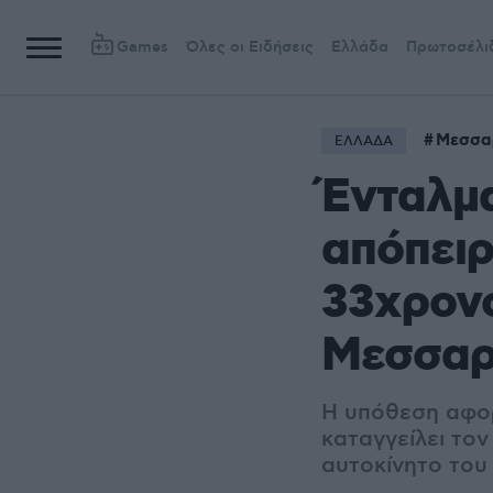
Games
Όλες οι Ειδήσεις
Ελλάδα
Πρωτοσέλι
Μεσσα
ΕΛΛΑΔΑ
Ένταλμ
απόπει
33χρον
Μεσσα
Η υπόθεση αφορ
καταγγείλει το
αυτοκίνητο του