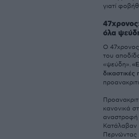
γιατί φοβή
47χρονος:
όλα ψεύδ
Ο 47χρονος
του αποδίδο
«ψεύδη».
«Ε
δικαστικές 
προανακριτι
Προανακριτ
κανονικά στ
αναστροφή 
Κατάλαβαν σ
Περνώντας δ