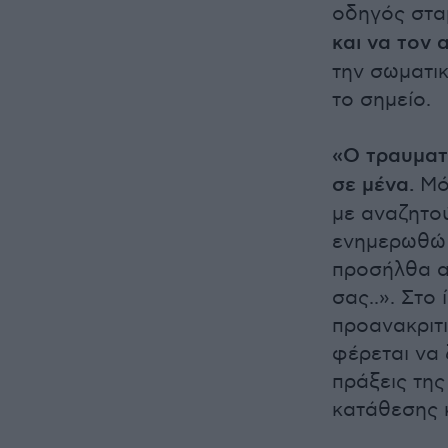
οδηγός στα
και να τον α
την σωματικ
το σημείο.
«Ο τραυματ
σε μένα.
Μόλ
με αναζητο
ενημερωθώ γ
προσήλθα α
σας..». Στο 
προανακριτ
φέρεται να 
πράξεις της
κατάθεσης 