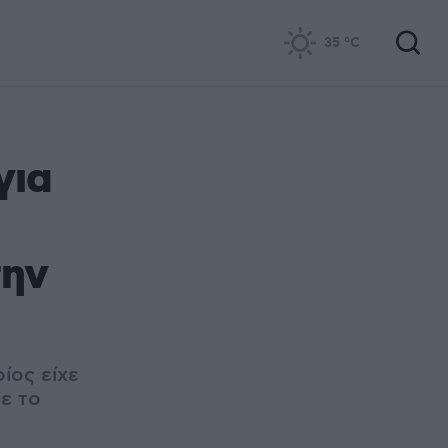
35
°C
για
υ
την
ίος είχε
ε το