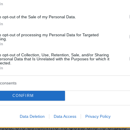
In
α είχε αποχωρήσει ο 47χρονος. Είπε ότι,
αν δίπλα στο αυτοκίνητο του, αντιλήφθηκε ν
o opt-out of the Sale of my Personal Data.
μα. Κοιτάχτηκαν με τον οδηγό και τότε
In
ίησε ότι ήταν ο 47χρονος.
to opt-out of processing my Personal Data for Targeted
ing.
In
ρι να με αντιληφθεί, με προσπέρασε,
πάτησε
o opt-out of Collection, Use, Retention, Sale, and/or Sharing
ersonal Data that Is Unrelated with the Purposes for which it
κανε όπισθεν να με εμβολίσει με το
lected.
In
Χωρίς να ειπωθεί κάτι. Έκανα άκρη και
ν πόρτα του οδηγού. Τότε, έβαλε πρώτη και
consents
εύτερη προσπάθεια να με χτυπήσει. Άνοιξα τη
ροστατευθώ γιατί δεν προλάβαινα να
CONFIRM
. Με μαγκάνισε (εγκλώβισε) ανάμεσα στην
ο κολονάκι του αυτοκινήτου. Έφυγε
Data Deletion
Data Access
Privacy Policy
. Εγώ μισερωμένος (σακατεμένος) μπήκα,
ύσα, στο αυτοκίνητο να φύγω από το σημείο