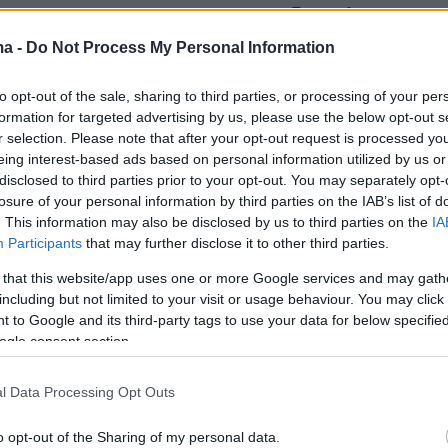
Μεσσαράς, ενώ οι σχέσεις των δύο πλευρών
ήταν τεταμένες εδώ και χρόνια εξαιτίας
ma -
Do Not Process My Personal Information
 διαφορών.
to opt-out of the sale, sharing to third parties, or processing of your per
formation for targeted advertising by us, please use the below opt-out s
είχε περιγράψει ότι την επίμαχη ημέρα
r selection. Please note that after your opt-out request is processed y
ρι το διπλανό χωριό για να αγοράσει καφέ
eing interest-based ads based on personal information utilized by us or
disclosed to third parties prior to your opt-out. You may separately opt-
ριμένο καφενείο. Φθάνοντας, είδε τον
losure of your personal information by third parties on the IAB’s list of
κάθεται απ’ έξω με τον καφετζή. Επέλεξε,
. This information may also be disclosed by us to third parties on the
IA
να μην σταματήσει. Χαιρέτησε εν κινήσει τον
Participants
that may further disclose it to other third parties.
 συνέχισε την πορεία του προς το επόμενο
 that this website/app uses one or more Google services and may gath
μάτησε στην πλατεία…
including but not limited to your visit or usage behaviour. You may click 
 to Google and its third-party tags to use your data for below specifi
ogle consent section.
υ 2 το μεσημέρι. Κατέβηκε να ρίξει νερό στο
υ καθώς ένιωσε κάποια αδιαθεσία. Ήθελε,
l Data Processing Opt Outs
αρέλθουν και λίγα λεπτά μήπως στη διαδρομή
ι, σταματούσε τελικά για τον καφέ, εφόσον στο
o opt-out of the Sharing of my personal data.