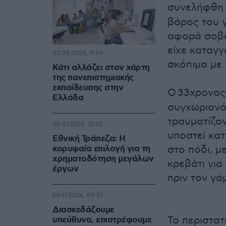
συνελήφθη 
βάρος του 
αφορά σοβα
είχε καταγγ
03.08.2026, 11:06
σκόπιμα με 
Κάτι αλλάζει στον χάρτη
της πανεπιστημιακής
εκπαίδευσης στην
Ο 33χρονος
Ελλάδα
συγχωριανός
τραυματίζο
30.07.2026, 15:25
υποστεί κα
Εθνική Τράπεζα: Η
κορυφαία επιλογή για τη
στο πόδι, 
χρηματοδότηση μεγάλων
κρεβάτι για
έργων
πριν τον γά
29.07.2026, 09:39
Διασκεδάζουμε
Το περιστα
υπεύθυνα, επιστρέφουμε