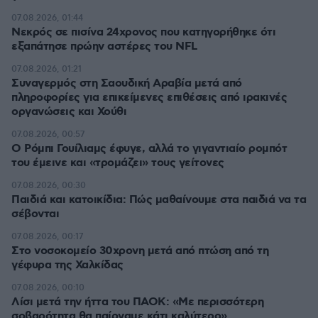
07.08.2026, 01:44
Νεκρός σε πισίνα 24χρονος που κατηγορήθηκε ότι
εξαπάτησε πρώην αστέρες του NFL
07.08.2026, 01:21
Συναγερμός στη Σαουδική Αραβία μετά από
πληροφορίες για επικείμενες επιθέσεις από ιρακινές
οργανώσεις και Χούθι
07.08.2026, 00:57
Ο Ρόμπι Γουίλιαμς έφυγε, αλλά το γιγαντιαίο ρομπότ
του έμεινε και «τρομάζει» τους γείτονες
07.08.2026, 00:30
Παιδιά και κατοικίδια: Πώς μαθαίνουμε στα παιδιά να τα
σέβονται
07.08.2026, 00:17
Στο νοσοκομείο 30χρονη μετά από πτώση από τη
γέφυρα της Χαλκίδας
07.08.2026, 00:10
Λίσι μετά την ήττα του ΠΑΟΚ: «Με περισσότερη
σοβαρότητα θα παίρναμε κάτι καλύτερο»