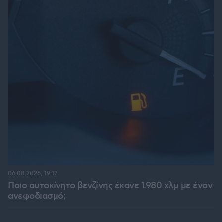
06.08.2026, 19:12
Ποιο αυτοκίνητο βενζίνης έκανε 1.980 χλμ με έναν
ανεφοδιασμό;