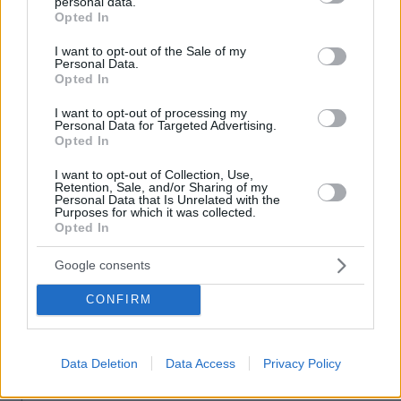
personal data.
grant or deny consent to Google and its third-party tags to
Opted In
use your data for below specified purposes in below Google
consent section.
I want to opt-out of the Sale of my
Personal Data.
ΡΟΗ ΕΙΔΗΣΕΩΝ
Opted In
Ειδήσεις
Δημοφιλή
Σχολιασμένα
I want to opt-out of processing my
Personal Data for Targeted Advertising.
Opted In
LIVE UPDATE
πριν 8 λεπτά
ΠΑΟΚ - Άντερλεχτ 0-1 (Β' ημίχρονο): Παλεύει για την
I want to opt-out of Collection, Use,
Retention, Sale, and/or Sharing of my
ισοφάριση ο «Δικέφαλος», έχασε πέναλτι ο Μιχαηλίδης,
Personal Data that Is Unrelated with the
Purposes for which it was collected.
Opted In
πριν 9 λεπτά
Τροχαίο ατύχημα για τον Mike, η ανάρτηση του ράπερ
Google consents
πριν 11 λεπτά
CONFIRM
5 ιστορικές εκκλησίες που αξίζει να γνωρίσετε στην
παλιά πόλη της Κέρκυρας
πριν 14 λεπτά
Data Deletion
Data Access
Privacy Policy
Το λάθος που μπορεί να σου χαλάσει τις διακοπές
πριν 21 λεπτά