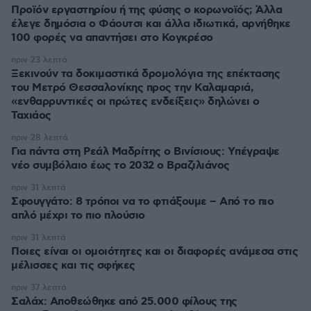
Προϊόν εργαστηρίου ή της φύσης ο κορωνοϊός; Άλλα
έλεγε δημόσια ο Φάουτσι και άλλα ιδιωτικά, αρνήθηκε
100 φορές να απαντήσει στο Κογκρέσο
πριν 23 λεπτά
Ξεκινούν τα δοκιμαστικά δρομολόγια της επέκτασης
του Μετρό Θεσσαλονίκης προς την Καλαμαριά,
«ενθαρρυντικές οι πρώτες ενδείξεις» δηλώνει ο
Ταχιάος
πριν 28 λεπτά
Για πάντα στη Ρεάλ Μαδρίτης ο Βινίσιους: Yπέγραψε
νέο συμβόλαιο έως το 2032 ο Βραζιλιάνος
πριν 31 λεπτά
Σφουγγάτο: 8 τρόποι να το φτιάξουμε – Από το πιο
απλό μέχρι το πιο πλούσιο
πριν 31 λεπτά
Ποιες είναι οι ομοιότητες και οι διαφορές ανάμεσα στις
μέλισσες και τις σφήκες
πριν 37 λεπτά
Σαλάχ: Αποθεώθηκε από 25.000 φίλους της