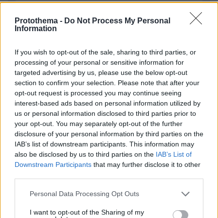
Protothema -
Do Not Process My Personal
Information
ΣΧΌΛΙΟ *
If you wish to opt-out of the sale, sharing to third parties, or
processing of your personal or sensitive information for
targeted advertising by us, please use the below opt-out
section to confirm your selection. Please note that after your
opt-out request is processed you may continue seeing
interest-based ads based on personal information utilized by
us or personal information disclosed to third parties prior to
your opt-out. You may separately opt-out of the further
Απομένουν
2500
χαρακτήρες
disclosure of your personal information by third parties on the
IAB’s list of downstream participants. This information may
also be disclosed by us to third parties on the
IAB’s List of
Downstream Participants
that may further disclose it to other
third parties.
Please note that this website/app uses one or more Google
Personal Data Processing Opt Outs
services and may gather and store information including but
* Υποχρεωτικά πεδία
not limited to your visit or usage behaviour. You may click to
I want to opt-out of the Sharing of my