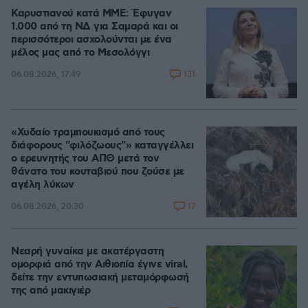
Καρυστιανού κατά ΜΜΕ: Έφυγαν
1.000 από τη ΝΔ για Σαμαρά και οι
περισσότεροι ασχολούνται με ένα
μέλος μας από το Μεσολόγγι
131
06.08.2026, 17:49
«Χυδαίο τραμπουκισμό από τους
διάφορους "φιλόζωους"» καταγγέλλει
ο ερευνητής του ΑΠΘ μετά τον
θάνατο του κουταβιού που ζούσε με
αγέλη λύκων
17
06.08.2026, 20:30
Νεαρή γυναίκα με ακατέργαστη
ομορφιά από την Αιθιοπία έγινε viral,
δείτε την εντυπωσιακή μεταμόρφωσή
της από μακιγιέρ