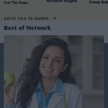
Northern Heights
Candy Bub
Cut The Rope
ΔΕΙΤΕ ΟΛΑ ΤΑ GAMES
Best of Network