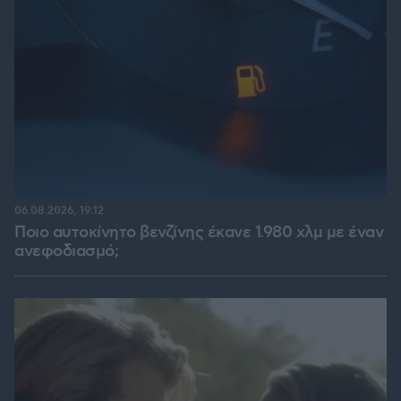
06.08.2026, 19:12
Ποιο αυτοκίνητο βενζίνης έκανε 1.980 χλμ με έναν
ανεφοδιασμό;