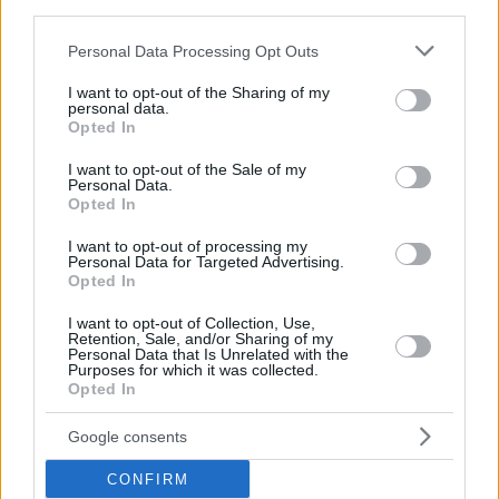
third parties.
Please note that this website/app uses one or more Google
Personal Data Processing Opt Outs
services and may gather and store information including but
not limited to your visit or usage behaviour. You may click to
I want to opt-out of the Sharing of my
personal data.
grant or deny consent to Google and its third-party tags to
Opted In
use your data for below specified purposes in below Google
consent section.
I want to opt-out of the Sale of my
Personal Data.
Opted In
I want to opt-out of processing my
Personal Data for Targeted Advertising.
Opted In
I want to opt-out of Collection, Use,
Retention, Sale, and/or Sharing of my
Personal Data that Is Unrelated with the
124
12.04.2026, 20:00
Purposes for which it was collected.
Opted In
Πυραυλικό σύστημα PULS: Το ελληνικό «Iron Dome» με
σφραγίδα Ισραήλ
Google consents
Τι περιλαμβάνει η διακρατική συμφωνία των 3 δισ. και
πώς το ισραηλινό know-how έρχεται να ενισχύσει τις
CONFIRM
αμυντικές δυνατότητες της Ελλάδας - Ποια άλλα