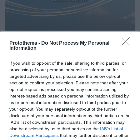
5
10.05.2026, 13:40
Protothema -
Do Not Process My Personal
Σήμερα το απόγευμα η μεγάλη αεροπορική επίδειξη
Information
στον Φλοίσβο για τα 95 χρόνια της Πολεμικής
Αεροπορίας
If you wish to opt-out of the sale, sharing to third parties, or
Οι πολίτες θα έχουν τη δυνατότητα να
processing of your personal or sensitive information for
παρακολουθήσουν ένα εντυπωσιακό πρόγραμμα
targeted advertising by us, please use the below opt-out
πτήσεων, που θα περιλαμβάνει τόσο σύγχρονα
section to confirm your selection. Please note that after your
opt-out request is processed you may continue seeing
μαχητικά αεροσκάφη όσο και ιστορικά μοντέλα
interest-based ads based on personal information utilized by
us or personal information disclosed to third parties prior to
your opt-out. You may separately opt-out of the further
disclosure of your personal information by third parties on the
IAB’s list of downstream participants. This information may
also be disclosed by us to third parties on the
IAB’s List of
Downstream Participants
that may further disclose it to other