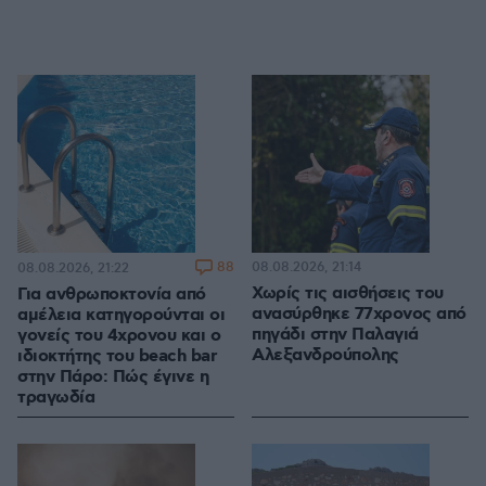
88
08.08.2026, 21:14
08.08.2026, 21:22
Χωρίς τις αισθήσεις του
Για ανθρωποκτονία από
ανασύρθηκε 77χρονος από
αμέλεια κατηγορούνται οι
πηγάδι στην Παλαγιά
γονείς του 4χρονου και ο
Αλεξανδρούπολης
ιδιοκτήτης του beach bar
στην Πάρο: Πώς έγινε η
τραγωδία