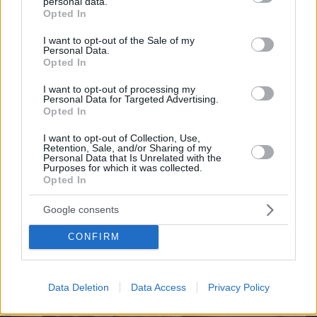
Northern Heights
personal data.
Candy Bub
Cut The Rope
grant or deny consent to Google and its third-party tags to
Opted In
use your data for below specified purposes in below Google
consent section.
I want to opt-out of the Sale of my
Personal Data.
ΔΕΙΤΕ ΟΛΑ ΤΑ GAMES
Opted In
Best of Network
I want to opt-out of processing my
Personal Data for Targeted Advertising.
Opted In
I want to opt-out of Collection, Use,
Retention, Sale, and/or Sharing of my
Personal Data that Is Unrelated with the
Purposes for which it was collected.
Opted In
Google consents
CONFIRM
Data Deletion
Data Access
Privacy Policy