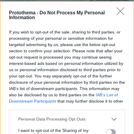
266
06.08.2026, 16:39
Protothema -
Do Not Process My Personal
Information
Πατέρας για δεύτερη φορά ο
Κωνσταντέλιας: Η σύζυγός του
If you wish to opt-out of the sale, sharing to third parties, or
Χριστίνα έφερε στον κόσμο ένα
processing of your personal or sensitive information for
υγιέστατο κοριτσάκι
targeted advertising by us, please use the below opt-out
section to confirm your selection. Please note that after your
63
08.08.2026, 22:23
opt-out request is processed you may continue seeing
interest-based ads based on personal information utilized by
us or personal information disclosed to third parties prior to
your opt-out. You may separately opt-out of the further
disclosure of your personal information by third parties on the
Games
IAB’s list of downstream participants. This information may
also be disclosed by us to third parties on the
IAB’s List of
Downstream Participants
that may further disclose it to other
third parties.
Please note that this website/app uses one or more Google
Personal Data Processing Opt Outs
services and may gather and store information including but
not limited to your visit or usage behaviour. You may click to
I want to opt-out of the Sharing of my