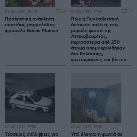
24
10
08.08.2026, 18:03
08.08.2026, 17:59
Προληπτική ανάκληση
Πώς η Πυροσβεστική
παρτίδας μαρμελάδας
διέσωσε πολίτες στη
φράουλα Bonne Maman
μεγάλη φωτιά της
Αττικοβοιωτίας,
περισσότερα από 250
άτομα απομακρύνθηκαν
δια θαλάσσης,
φωτογραφίες και βίντεο
08.08.2026, 17:54
08.08.2026, 17:36
Τέσσερις συλλήψεις για
Υπό έλεγχο η φωτιά σε