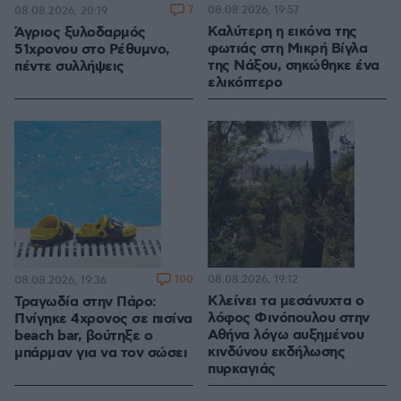
7
08.08.2026, 19:57
08.08.2026, 20:19
Καλύτερη η εικόνα της
Άγριος ξυλοδαρμός
φωτιάς στη Μικρή Βίγλα
51χρονου στο Ρέθυμνο,
της Νάξου, σηκώθηκε ένα
πέντε συλλήψεις
ελικόπτερο
100
08.08.2026, 19:12
08.08.2026, 19:36
Κλείνει τα μεσάνυχτα ο
Τραγωδία στην Πάρο:
λόφος Φινόπουλου στην
Πνίγηκε 4χρονος σε πισίνα
Αθήνα λόγω αυξημένου
beach bar, βούτηξε ο
κινδύνου εκδήλωσης
μπάρμαν για να τον σώσει
πυρκαγιάς