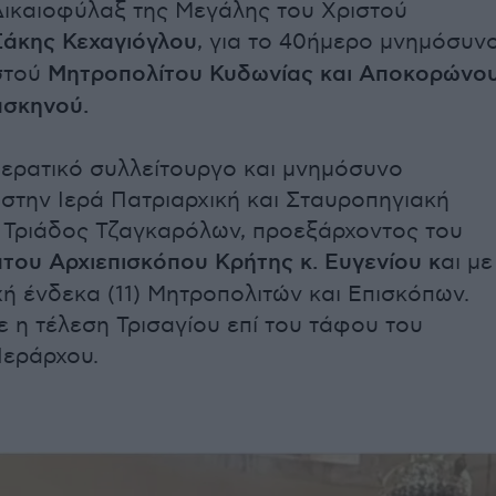
Δικαιοφύλαξ της Μεγάλης του Χριστού
Σάκης Κεχαγιόγλου
, για το 40ήμερο μνημόσυν
στού
Μητροπολίτου Κυδωνίας και Αποκορώνο
σκηνού.
ιερατικό συλλείτουργο και μνημόσυνο
στην Ιερά Πατριαρχική και Σταυροπηγιακή
 Τριάδος Τζαγκαρόλων, προεξάρχοντος του
του Αρχιεπισκόπου Κρήτης κ. Ευγενίου κ
αι με
ή ένδεκα (11) Μητροπολιτών και Επισκόπων.
 η τέλεση Τρισαγίου επί του τάφου του
Ιεράρχου.