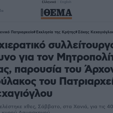
Ελληνικά
English
δα
ενικό Πατριαρχείο
Εκκλησία της Κρήτης
Σάκης Κεχαγιόγλο
ιερατικό συλλείτουργο
νο για τον Μητροπολί
ς, παρουσία του Άρχο
ύλακος του Πατριαρχε
εχαγιόγλου
λέστηκε χθες, Σάββατο, στα Χανιά, για τις 4
υ κυρού Δαμασκηνού