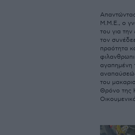
Απαντώντας
Μ.Μ.Ε., ο γ
του για την
τον συνέδεε
πραότητα κα
φιλανθρωπικ
αγαπημένη 
αναπαύσεώς
του μακαρι
Θρόνο της 
Οικουμενικό