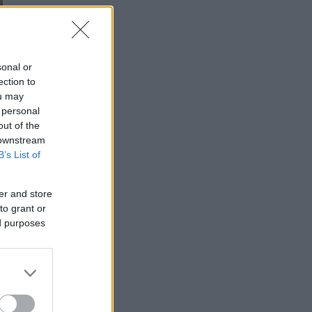
sonal or
ection to
ou may
 personal
out of the
 downstream
B’s List of
er and store
to grant or
ed purposes