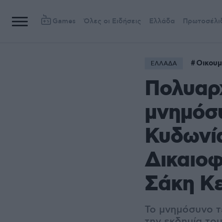
Games
Όλες οι Ειδήσεις
Ελλάδα
Πρωτοσέλι
Οικουμ
ΕΛΛΑΔΑ
Πολυαρχ
μνημόσυ
Κυδωνία
Δικαιοφ
Σάκη Κ
Το μνημόσυνο τε
την εκδημία το