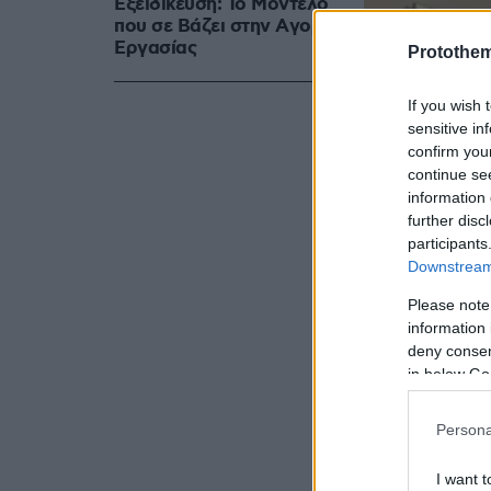
Εξειδίκευση: Το Mοντέλο
που σε Bάζει στην Aγορά
Eργασίας
Protothe
If you wish 
sensitive in
confirm you
continue se
information 
further disc
participants
Downstream 
Please note
information 
deny consent
in below Go
Persona
I want t