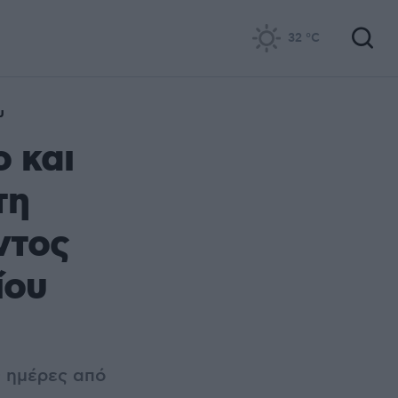
32
°C
υ
 και
τη
ντος
ίου
0 ημέρες από