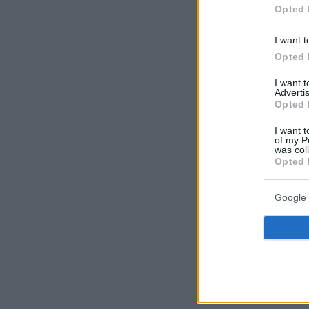
Opted 
I want t
Opted 
I want 
Advertis
Opted 
I want t
of my P
was col
Opted 
Google 