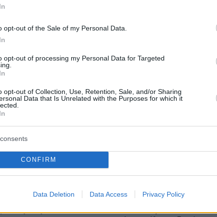
In
protothema.gr στο Google News
το
και μάθετε πρώτοι
o opt-out of the Sale of my Personal Data.
εις
In
Ειδήσεις
 τελευταίες
από την Ελλάδα και τον Κόσμο, τη
to opt-out of processing my Personal Data for Targeted
Protothema.gr
μβαίνουν, στο
ing.
In
o opt-out of Collection, Use, Retention, Sale, and/or Sharing
ersonal Data that Is Unrelated with the Purposes for which it
Ειδήσεις
Δημοφιλή
Σχολιασμέν
lected.
ΗΣΕΩΝ
In
πριν 13 λεπτά
consents
ς εντέρου: Το απλό
«Πόσα θέλεις για το κορίτσι;»:
έθηκε με 50%
Τουρίστας στην Κρήτη ζητά... τιμή
CONFIRM
άτους – Το
για ανήλικη που κάθεται αμέριμνη,
 Ισπανίας
τι καταγγέλλει ο ιδιοκτήτης
επιχείρησης
Data Deletion
Data Access
Privacy Policy
όνο πουλί που
πριν 19 λεπτά
ει και με την
Βανδάλισαν εκκλησάκι στον