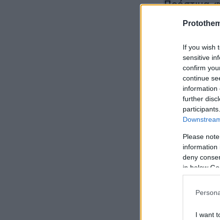
Πρόστιμα-φ
Ίντερνετ - 
Protothe
τους παραβ
If you wish 
sensitive in
Σαν σήμερα
confirm you
τελικού Κυπ
continue se
Γιουβέντου
information 
further disc
participants
Τέσσερις σ
Downstream 
τραπέζι στ
Please note
information 
deny consent
in below Go
Persona
I want t