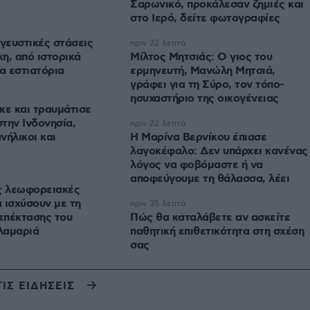
Σαρωνικό, προκάλεσαν ζημιές και
στο Ιερό, δείτε φωτογραφίες
 γευστικές στάσεις
πριν 22 λεπτά
η, από ιστορικά
Μίλτος Μητσιάς: Ο γιος του
α εστιατόρια
ερμηνευτή, Μανώλη Μητσιά,
γράφει για τη Σύρο, τον τόπο-
ησυχαστήριο της οικογένειας
κε και τραυμάτισε
την Ινδονησία,
πριν 22 λεπτά
νήλικοι και
Η Μαρίνα Βερνίκου έπιασε
λαγοκέφαλο: Δεν υπάρχει κανένας
λόγος να φοβόμαστε ή να
αποφεύγουμε τη θάλασσα, λέει
ς λεωφορειακές
 ισχύσουν με τη
πριν 35 λεπτά
 επέκτασης του
Πώς θα καταλάβετε αν ασκείτε
λαμαριά
παθητική επιθετικότητα στη σχέση
σας
ΤΙΣ ΕΙΔΗΣΕΙΣ