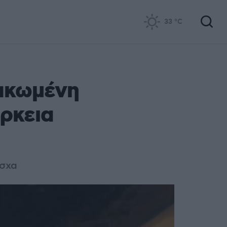
33
°C
ακωμένη
άρκεια
άσχα