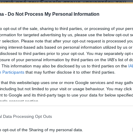
ωτιά από την Εφορία στους «πειρατές» του
Οι «online» κατάσκοποι και πώς θα εντοπίζουν
ma -
Do Not Process My Personal Information
άτες
to opt-out of the sale, sharing to third parties, or processing of your per
formation for targeted advertising by us, please use the below opt-out s
 πριν 48 χρόνια η ΑΕΚ άγγιξε το όνειρο του
r selection. Please note that after your opt-out request is processed y
έλλου UEFA - Η ιστορική πορεία και η ανίκητη
eing interest-based ads based on personal information utilized by us or
ς
disclosed to third parties prior to your opt-out. You may separately opt-
losure of your personal information by third parties on the IAB’s list of
. This information may also be disclosed by us to third parties on the
IA
υλλήψεις μετά το επεισόδιο σε οικογενειακό
Participants
that may further disclose it to other third parties.
ο Ρέθυμνο – Δύο άτομα στο νοσοκομείο
 that this website/app uses one or more Google services and may gath
including but not limited to your visit or usage behaviour. You may click 
 to Google and its third-party tags to use your data for below specifi
ogle consent section.
l Data Processing Opt Outs
o opt-out of the Sharing of my personal data.