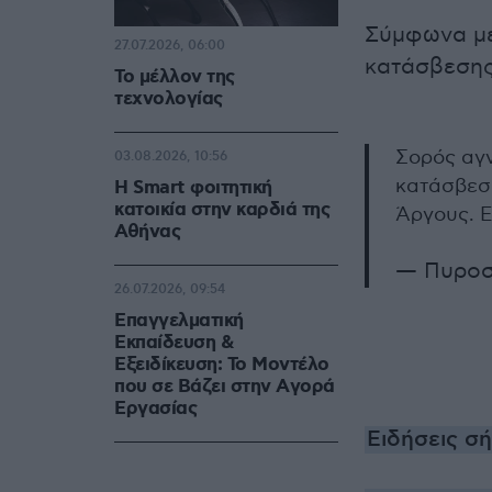
Σύμφωνα μ
27.07.2026, 06:00
κατάσβεσης
Το μέλλον της
τεχνολογίας
Σορός αγν
03.08.2026, 10:56
κατάσβε
Η Smart φοιτητική
κατοικία στην καρδιά της
Άργους. 
Αθήνας
— Πυροσ
26.07.2026, 09:54
Επαγγελματική
Εκπαίδευση &
Εξειδίκευση: Το Mοντέλο
που σε Bάζει στην Aγορά
Eργασίας
Ειδήσεις σ