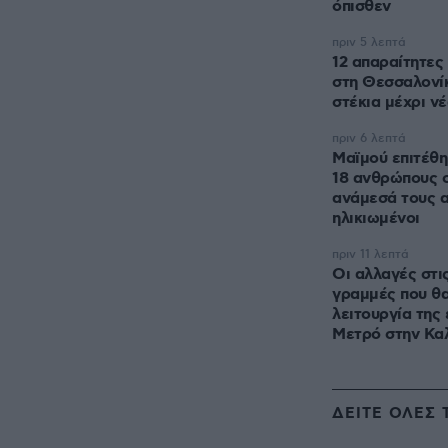
όπισθεν
πριν 5 λεπτά
12 απαραίτητες
στη Θεσσαλονίκ
στέκια μέχρι νέ
πριν 6 λεπτά
Μαϊμού επιτέθη
18 ανθρώπους σ
ανάμεσά τους α
ηλικιωμένοι
πριν 11 λεπτά
Οι αλλαγές στι
γραμμές που θα
λειτουργία της
Μετρό στην Κα
ΔΕΙΤΕ ΟΛΕΣ 