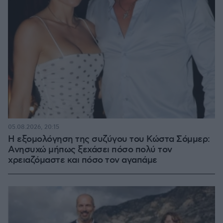
ΤΕΛΑΜΩΝ
13.04.2025, 20:40
Η ΕΛ.ΑΣ. ΣΥΛΛΑΜΒΑΝΕΙ ΤΟΥΣ ΑΝΑΡΧΟΑΛΗΤΕΣ
,ΑΛΛΑ ΟΙ <<ΠΡΟΟΔΕΥΤΙΚΟΙ >> ΔΙΚΑΣΤΕΣ ΤΟΥΣ
ΑΦΗΝΟΥΝ ΕΛΕΥΘΕΡΟΥΣ ,ΓΙΑΤΙ ΔΕΝ ΤΟΥΣ ΕΠΙΑΣΑΝ
ΕΠ ΄ΑΥΤΟΦΩΡΩ..
ΑΠΑΝΤΗΣΗ
Νά ξεκαθαρίσουμε
13.04.2025, 20:26
ότι όλοι εμείς πού μένουμε Εξάρχεια είμαστε
κανονικοί άνθρωποι κ δεν έχουμε καμμία σχέση με
αυτά τα εξαμβλώματα. Από αλλού έρχονται κ
δημιουργούν όλα αυτά. Σταματήστε λοιπόν αυτές τις
κριτικές για μάς.
ΑΠΑΝΤΗΣΗ
Το ξέρουμε
13.04.2025, 20:48