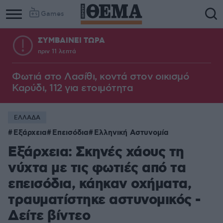
Games
ΣΥΜΒΑΙΝΕΙ ΤΩΡΑ
πριν 11 λεπτά
Φωτιά στο Λασίθι, κοντά στον οικισμό
Καρύδι, 112 για ετοιμότητα
ΕΛΛΑΔΑ
Εξάρχεια
Επεισόδια
Ελληνική Αστυνομία
Εξάρχεια: Σκηνές χάους τη
νύχτα με τις φωτιές από τα
επεισόδια, κάηκαν οχήματα,
τραυματίστηκε αστυνομικός -
Δείτε βίντεο