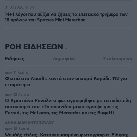
31.07.2026, 11:04
14+1 λόγοι που αξίζει να ζήσεις το επετειακό τριήμερο των
15 χρόνων του Spetses Mini Marathon
ΣΧΟΛΙΑ
(419)
ΠΡΟΣΘΗΚΗ ΣΧΟΛΙΟΥ
γλουπ
14.04.2025, 12:43
Τόσο όμορφη περιοχή και την κατάντησαν χειρότερα
από τα μούτρα τους. ΑΙΣΧΟΣ
ΑΠΑΝΤΗΣΗ
Εκλογές τώρα να διώξουμε το Μπλε ΠΑΣΟΚ
14.04.2025, 09:03
Η χώρα χρειάζεται πραγματική Δεξιά