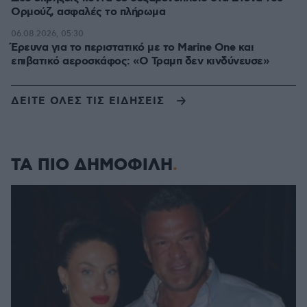
compact camera με 5 αστέρια σχολιαστών από το
Σκρούτζ. Άδικα κάψαμε την Αθήνα. Μια χαρά θα
είναι σε αυτήν την τιμή.
ΑΠΑΝΤΗΣΗ
Δεν
13.04.2025, 22:30
Τους βγήκε το ξυλολιο και άρχισαν αυτό που ξέρουν
καλύτερα. Καταστροφή !!
ΑΠΑΝΤΗΣΗ
220 ευρώ
13.04.2025, 21:53
Κάτοικος (οδ.Στουρναρη) αναγκάζομαι και πληρώνω
πάρκινγκ με το μήνα αλλιώς...
ΑΠΑΝΤΗΣΗ