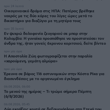
ΑΠΑΝΤΗΣΗ
πάει κανείς ένα στοίχημα;
14.04.2025, 00:51
72 προσαγωγές λέει. Πάει κανείς στοίχημα πως ΟΛΟΙ
τους θα "αφέθησαν ελεύθεροι";;;; Και πως ΚΑΝΕΝΑΣ
τους δεν θα υποστεί το παραμικρό;;;; Ελλαδιστάν
2025...
ΑΠΑΝΤΗΣΗ
Παλιά τους είχαν στα ξερονήσια
13.04.2025, 23:25
Ο Εθνάρχης σας ο κουφός τους ξαναεφερε πάλι και
ο Ανδρέας τους έβαλε στο Δημόσιο. Περαστικά
ΑΠΑΝΤΗΣΗ
Πες στον Τάσο να σου δώσει 220 ευρώ να πάρεις
14.04.2025, 06:42