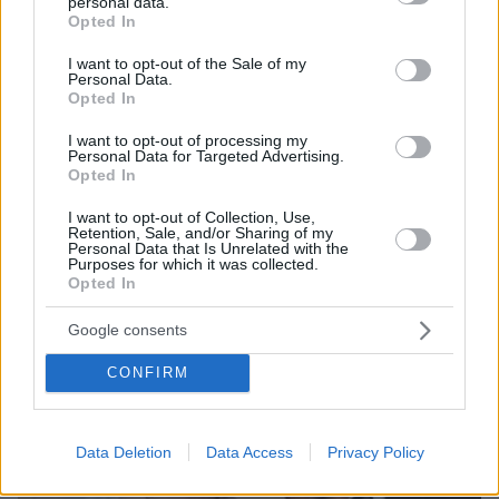
personal data.
grant or deny consent to Google and its third-party tags to
Opted In
use your data for below specified purposes in below Google
consent section.
I want to opt-out of the Sale of my
Personal Data.
Opted In
I want to opt-out of processing my
Personal Data for Targeted Advertising.
Opted In
06.08.2026, 12:32
Η αποκαλυπτική κατάθεση της συζύγου του
I want to opt-out of Collection, Use,
Αφγανού: Πώς γνωρίσαμε τη Λίσα, γιατί
Retention, Sale, and/or Sharing of my
Personal Data that Is Unrelated with the
υποψιάστηκα ότι ήταν το πτώμα στη βαλίτσα
Purposes for which it was collected.
Opted In
Google consents
CONFIRM
Data Deletion
Data Access
Privacy Policy