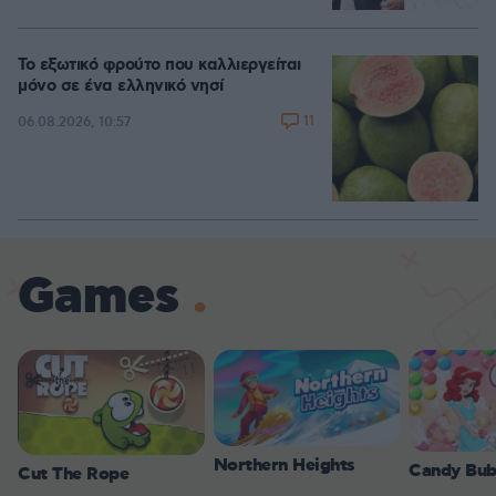
Το εξωτικό φρούτο που καλλιεργείται
μόνο σε ένα ελληνικό νησί
11
06.08.2026, 10:57
Games
Northern Heights
Candy Bub
Cut The Rope