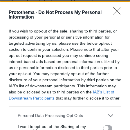
Protothema -
Do Not Process My Personal
ΔΕΙΤΕ ΟΛΕΣ ΤΙΣ ΕΙΔΗΣΕΙΣ
Information
If you wish to opt-out of the sale, sharing to third parties, or
processing of your personal or sensitive information for
ΤΑ ΠΙΟ ΔΗΜΟΦΙΛΗ
targeted advertising by us, please use the below opt-out
section to confirm your selection. Please note that after your
opt-out request is processed you may continue seeing
interest-based ads based on personal information utilized by
us or personal information disclosed to third parties prior to
your opt-out. You may separately opt-out of the further
disclosure of your personal information by third parties on the
IAB’s list of downstream participants. This information may
also be disclosed by us to third parties on the
IAB’s List of
Downstream Participants
that may further disclose it to other
third parties.
Please note that this website/app uses one or more Google
Personal Data Processing Opt Outs
services and may gather and store information including but
not limited to your visit or usage behaviour. You may click to
I want to opt-out of the Sharing of my