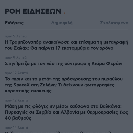
ΡΟΗ ΕΙΔΗΣΕΩΝ
Ειδήσεις
Δημοφιλή
Σχολιασμένα
πριν 5 λεπτά
Η Τραμπζονσπόρ ανακοίνωσε και επίσημα τη μεταγραφή
του Σαλάχ: Θα παίρνει 17 εκατομμύρια τον χρόνο
πριν 9 λεπτά
Στην Ίμπιζα με τον νέο της σύντροφο η Κιάρα Φεράνι
πριν 12 λεπτά
Το «πριν και το μετά» της πρόσκρουσης του πυραύλου
της SpaceX στη Σελήνη: Τι δείχνουν φωτογραφίες
κορεατικής συσκευής
πριν 12 λεπτά
Μάχη με τις φλόγες εν μέσω καύσωνα στα Βαλκάνια:
Πυρκαγιές σε Σερβία και Αλβανία με θερμοκρασίες έως
40 βαθμούς
πριν 14 λεπτά