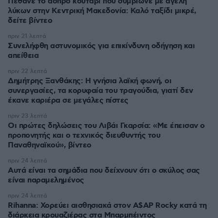
Πέθανε το άσπρο κουτάβι που συμβίωνε με αγέλη
λύκων στην Κεντρική Μακεδονία: Καλό ταξίδι μικρέ,
δείτε βίντεο
πριν 21 λεπτά
Συνελήφθη αστυνομικός για επικίνδυνη οδήγηση και
απείθεια
πριν 22 λεπτά
Δημήτρης Ξανθάκης: Η γνήσια λαϊκή φωνή, οι
συνεργασίες, τα κορυφαία του τραγούδια, γιατί δεν
έκανε καριέρα σε μεγάλες πίστες
πριν 23 λεπτά
Οι πρώτες δηλώσεις του Λιβάι Γκαρσία: «Με έπεισαν ο
προπονητής και ο τεχνικός διευθυντής του
Παναθηναϊκού», βίντεο
πριν 24 λεπτά
Αυτά είναι τα σημάδια που δείχνουν ότι ο σκύλος σας
είναι παραμελημένος
πριν 24 λεπτά
Rihanna: Χορεύει αισθησιακά στον A$AP Rocky κατά τη
διάρκεια κρουαζιέρας στα Μπαρμπέιντος