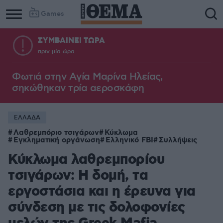
Games
ΣΥΜΒΑΙΝΕΙ ΤΩΡΑ
πριν μία ώρα
Φωτιά στην Aγία Μαρίνα Ηλείας,
σηκώθηκαν τρία αεροσκάφη
ΕΛΛΑΔΑ
Λαθρεμπόριο τσιγάρων
Κύκλωμα
Εγκληματική οργάνωση
Ελληνικό FBI
Συλλήψεις
Κύκλωμα λαθρεμπορίου
τσιγάρων: Η δομή, τα
εργοστάσια και η έρευνα για
σύνδεση με τις δολοφονίες