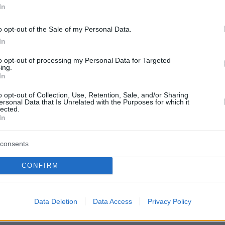
In
τησε τη λειτουργία του στις 24 Φεβρουαρίου.
λοι οι Έλληνες κάτοικοι, αλλά και όσοι
o opt-out of the Sale of my Personal Data.
 προξενικές υπηρεσίες, αναγκάζονται να
In
σε άλλες πόλεις της Κίνας για την
to opt-out of processing my Personal Data for Targeted
ή τους.
ing.
In
o opt-out of Collection, Use, Retention, Sale, and/or Sharing
εώσει κάποιος το διαβατήριό του, ή να
ersonal Data that Is Unrelated with the Purposes for which it
lected.
ει άλλες υποθέσεις, πρέπει να επιβιβαστεί σε
In
αι να ταξιδέψει ώρες μέχρι την πλησιέστερη
οξενική αρχή στην Κίνα. Εκτός από την
consents
, το
κόστος
είναι μεγάλο, καθώς οι πολίτες
CONFIRM
να διανυκτερεύσουν σε ξενοδοχεία, ενώ
ς απαιτείται να κλείσουν νέα ραντεβού και ν
ν τη διαδικασία.
Data Deletion
Data Access
Privacy Policy