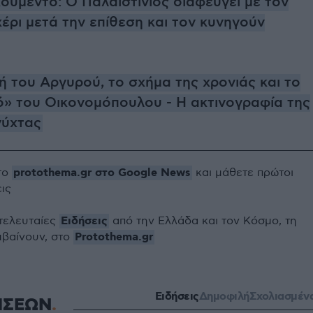
ουμέντο: Ο Παλαιστίνιος διαφεύγει με τον
έρι μετά την επίθεση και τον κυνηγούν
ή του Αργυρού, το σχήμα της χρονιάς και το
ό» του Οικονομόπουλου - Η ακτινογραφία της
νύχτας
protothema.gr στο Google News
το
και μάθετε πρώτοι
εις
Ειδήσεις
 τελευταίες
από την Ελλάδα και τον Κόσμο, τη
Protothema.gr
μβαίνουν, στο
Ειδήσεις
Δημοφιλή
Σχολιασμέν
ΗΣΕΩΝ