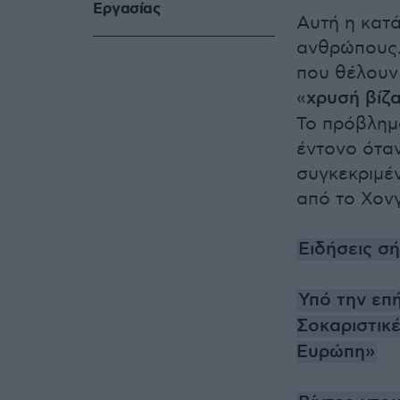
Eργασίας
Αυτή η κατ
ανθρώπους. 
που θέλουν 
«
χρυσή βίζ
Το πρόβλημα
έντονο ότα
συγκεκριμέν
από το Χονγ
Ειδήσεις σ
Υπό την επ
Σοκαριστικέ
Ευρώπη»