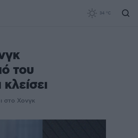
34
°C
νγκ
ιό του
 κλείσει
ι στο Χονγκ