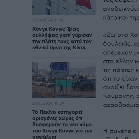
ταξιδέψει. 
αναδεικνύει
κάτοικοι τη
07.06.2024, 21:35
Χονγκ Κονγκ: Τρεις
«Ζω στο Χον
συλλήψεις γιατί γύρισαν
την πλάτη τους κατά τον
δουλειάς, 
εθνικό ύμνο της Κίνας
απέμεναν μό
στο ελληνι
τις πόρτες 
ότι το είχα
ανοίξει ξαν
Κουμανης, 
20.03.2024, 10:39
αεροδρόμιο
Το Πεκίνο κατηγορεί
ορισμένες χώρες ότι
δυσφημούν το νέο νόμο
Η συνέπεια 
του Χονγκ Κονγκ για την
ασφάλεια