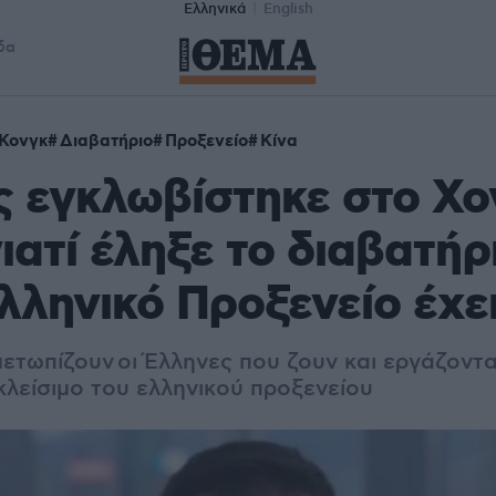
Ελληνικά
English
δα
Κονγκ
Διαβατήριο
Προξενείο
Κίνα
 εγκλωβίστηκε στο Χο
ιατί έληξε το διαβατήρ
Ελληνικό Προξενείο έχει
μετωπίζουν οι Έλληνες που ζουν και εργάζοντα
κλείσιμο του ελληνικού προξενείου