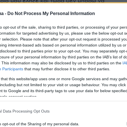
ριό μου έληξε και τώρα δεν μπορώ να
ξω από το Χονγκ Κονγκ. Η μοναδική λύση για
ma -
Do Not Process My Personal Information
εώσω είναι να πάω στην
Κίνα
, αλλά δεν μπορ
τα σύνορα χωρίς έγκυρο διαβατήριο. Από την
to opt-out of the sale, sharing to third parties, or processing of your per
 η ελληνική πρεσβεία στην Κίνα δεν μπορεί να
formation for targeted advertising by us, please use the below opt-out s
r selection. Please note that after your opt-out request is processed y
, ενώ οι τοπικές αρχές δεν μου επιτρέπουν να
eing interest-based ads based on personal information utilized by us or
 ταξιδιωτικό έγγραφο. Είμαι εγκλωβισμένος
disclosed to third parties prior to your opt-out. You may separately opt-
ω τι να κάνω. Από την πρεσβεία μου είπαν να
losure of your personal information by third parties on the IAB’s list of
. This information may also be disclosed by us to third parties on the
IA
ις κινεζικές Αρχές αλλά δεν μπορώ να βγάλω
Participants
that may further disclose it to other third parties.
 that this website/app uses one or more Google services and may gath
including but not limited to your visit or usage behaviour. You may click 
μο του ελληνικού προξενείου και τα
 to Google and its third-party tags to use your data for below specifi
τα των Ελλήνων
ogle consent section.
α του Κωνσταντίνου Κουμανη είναι μόνο μία
l Data Processing Opt Outs
λές περιπτώσεις που προκύπτουν μετά το
o opt-out of the Sharing of my personal data.
υ ελληνικού προξενείου
στο Χονγκ Κονγκ, το