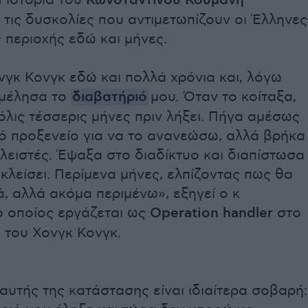
Η ιστορία του
Κωνσταντίνου Κουμανη
 τις δυσκολίες που αντιμετωπίζουν οι Έλληνες
ς περιοχής εδώ και μήνες.
γκ Κονγκ εδώ και πολλά χρόνια και, λόγω
αμέλησα το
διαβατήριό
μου. Όταν το κοίταξα,
λις τέσσερις μήνες πριν λήξει. Πήγα αμέσως
κό προξενείο για να το ανανεώσω, αλλά βρήκα
κλειστές. Έψαξα στο διαδίκτυο και διαπίστωσα
ν κλείσει. Περίμενα μήνες, ελπίζοντας πως θα
ά, αλλά ακόμα περιμένω», εξηγεί ο κ
ο οποίος εργάζεται ως
Operation handler
στο
 του Χονγκ Κονγκ.
αυτής της κατάστασης είναι ιδιαίτερα σοβαρή: