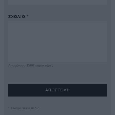
ΣΧΌΛΙΟ *
Απομένουν
2500
χαρακτήρες
* Υποχρεωτικά πεδία