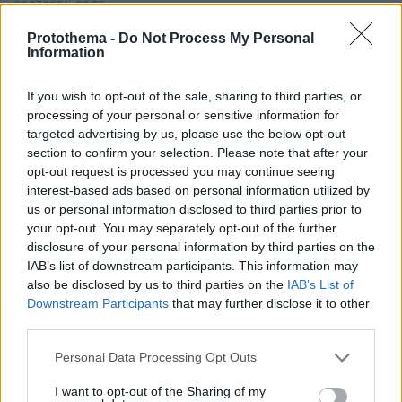
29.07.2026, 09:39
Διασκεδάζουμε υπεύθυνα, επιστρέφουμε με ασφάλεια
Protothema -
Do Not Process My Personal
Information
ΣΧΟΛΙΑ
(109)
If you wish to opt-out of the sale, sharing to third parties, or
ΠΡΟΣΘΗΚΗ ΣΧΟΛΙΟΥ
processing of your personal or sensitive information for
targeted advertising by us, please use the below opt-out
section to confirm your selection. Please note that after your
opt-out request is processed you may continue seeing
Τεταρτοκοσμικος πολιτης
interest-based ads based on personal information utilized by
07.09.2024, 06:41
us or personal information disclosed to third parties prior to
Πολιτισμος-παιδεια Σωρρακωσταινας 2024 !
your opt-out. You may separately opt-out of the further
disclosure of your personal information by third parties on the
ΑΠΑΝΤΗΣΗ
IAB’s list of downstream participants. This information may
also be disclosed by us to third parties on the
IAB’s List of
iam
Downstream Participants
that may further disclose it to other
third parties.
07.09.2024, 00:26
το να τους αποκαλείς ζώα είναι κομπλιμέντο ..... η
Please note that this website/app uses one or more Google
Personal Data Processing Opt Outs
κρήτη είναι από τους κορυφαίους τόπους στην
services and may gather and store information including but
ελλάδα προς αποφυγή .... οι χειρότεροι με διαφορά
not limited to your visit or usage behaviour. You may click to
I want to opt-out of the Sharing of my