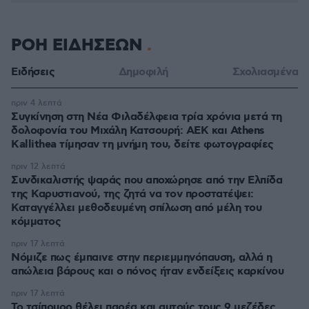
ΡΟΗ ΕΙΔΗΣΕΩΝ
Ειδήσεις
Δημοφιλή
Σχολιασμένα
πριν 4 λεπτά
Συγκίνηση στη Νέα Φιλαδέλφεια τρία χρόνια μετά τη
δολοφονία του Μιχάλη Κατσουρή: ΑΕΚ και Athens
Kallithea τίμησαν τη μνήμη του, δείτε φωτογραφίες
πριν 12 λεπτά
Συνδικαλιστής ψαράς που αποχώρησε από την Ελπίδα
της Καρυστιανού, της ζητά να τον προστατέψει:
Καταγγέλλει μεθοδευμένη σπίλωση από μέλη του
κόμματος
πριν 17 λεπτά
Νόμιζε πως έμπαινε στην περιεμμηνόπαυση, αλλά η
απώλεια βάρους και ο πόνος ήταν ενδείξεις καρκίνου
πριν 17 λεπτά
Το τσίπουρο θέλει παρέα και αυτούς τους 9 μεζέδες