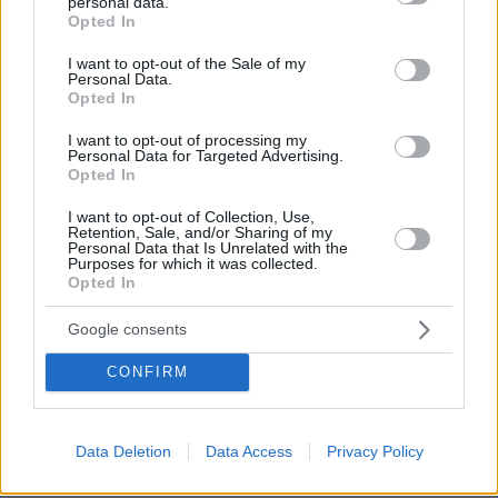
....
personal data.
grant or deny consent to Google and its third-party tags to
Opted In
ΑΠΑΝΤΗΣΗ
use your data for below specified purposes in below Google
consent section.
I want to opt-out of the Sale of my
Personal Data.
Βραχμαπούτρας
Opted In
06.09.2024, 21:33
I want to opt-out of processing my
Η Κρήτη είναι πανέμορφη, αλλά έχει ένα μεγάλο
Personal Data for Targeted Advertising.
πρόβλημα.. πέτσακες κατοίκους... ζώα.. (συγγνώμη
Opted In
ζητώ από τα τετράποδα που παρομοιάζω τους
I want to opt-out of Collection, Use,
Κρητικούς με αυτά..) απολίτιστους, ζηλόφθονες και
Retention, Sale, and/or Sharing of my
πραγματικά κακούς ανθρώπους... ένας σεισμός θα
Personal Data that Is Unrelated with the
Purposes for which it was collected.
έκανε καλό... τα ζωντόβολα θέλουν σασμούς...
Opted In
ΑΠΑΝΤΗΣΗ
Google consents
ellin
CONFIRM
06.09.2024, 20:26
τι σας φαινεται τυχαιο οταν οι περισσοτεροι
βουλευτες ειναι μηλοποταμιτες?
Data Deletion
Data Access
Privacy Policy
ΑΠΑΝΤΗΣΗ