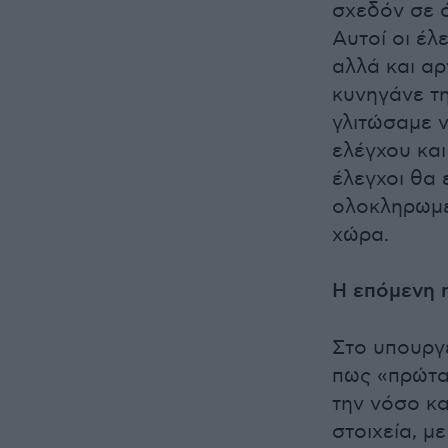
σχεδόν σε 
Αυτοί οι έλ
αλλά και α
κυνηγάνε τ
γλιτώσαμε ν
ελέγχου και
έλεγχοι θα 
ολοκληρωμέ
χώρα.
Η επόμενη 
Στο υπουργε
πως «πρώτα
την νόσο κα
στοιχεία, μ