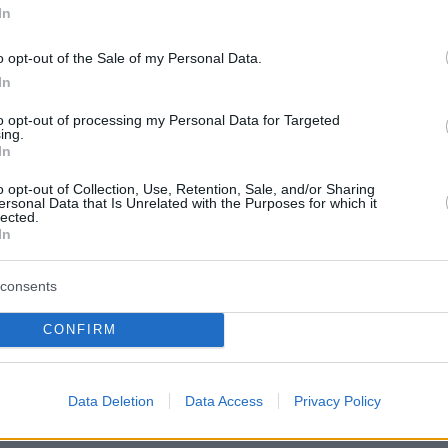
ην πορεία των μολυσμένων ζώων εντός της
In
ι εντοπίστηκαν τα κρούσματα στην Ελασσόνα ,
o opt-out of the Sale of my Personal Data.
μπών , στην Φαλάνη της Λάρισας και βέβαια
In
ία και την Αττική . Όσο πιο γρήγορα
 τέτοιες περιοχές, τόσο πιο γρήγορα και
to opt-out of processing my Personal Data for Targeted
ing.
φρενάρουμε» την νόσο . Άρα οι κτηνοτρόφοι
In
να αναφέρουν άμεσα στις αρχές αν τα ζώα
o opt-out of Collection, Use, Retention, Sale, and/or Sharing
ώματα, πριν αρχίσουν να τα χάνουν.
ersonal Data that Is Unrelated with the Purposes for which it
lected.
In
κό ερώτημα που ζητά απάντηση
consents
CONFIRM
ερώτημα που θα πρέπει να απαντηθεί είναι σε
 περιοχές μπορεί να έχει φτάσει η πανώλη.
ου «καίει» και τις κτηνιατρικές αρχές της
Data Deletion
Data Access
Privacy Policy
καλούνται να δώσουν απάντηση , κάνοντας