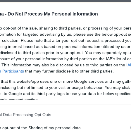
δηθεί η μάχη της εξάπλωσης
ma -
Do Not Process My Personal Information
to opt-out of the sale, sharing to third parties, or processing of your per
formation for targeted advertising by us, please use the below opt-out s
λευταίες εστίες σε Κορινθία και Αττική
r selection. Please note that after your opt-out request is processed y
 το μοντέλο της Θεσσαλίας , με τις δυο
eing interest-based ads based on personal information utilized by us or
ου και επιτήρησης , τριών και 10 χιλιομέτρων
disclosed to third parties prior to your opt-out. You may separately opt-
losure of your personal information by third parties on the IAB’s list of
. This information may also be disclosed by us to third parties on the
IA
Participants
that may further disclose it to other third parties.
τα και να εμφανιστούν σε αυτές τις ζώνες ,
 that this website/app uses one or more Google services and may gath
ε για ελεγχόμενες περιοχές, δεν ανησυχούν
including but not limited to your visit or usage behaviour. You may click 
όσα ζώα τελικά κι αν θανατωθούν.
 to Google and its third-party tags to use your data for below specifi
ogle consent section.
τοίχημα για το
«φρένο» της εξάπλωση
ς έχει
l Data Processing Opt Outs
ασία «στοχευμένοι έλεγχοι». Αυτοί γίνονται
ληροφορίες που συλλέγουν οι αρχές και
o opt-out of the Sharing of my personal data.