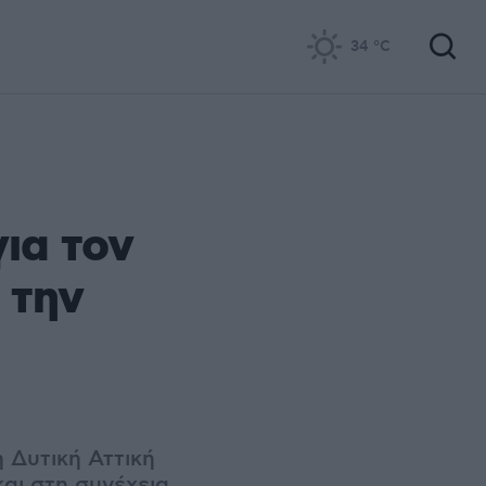
34
°C
για τον
 την
 Δυτική Αττική
αι στη συνέχεια