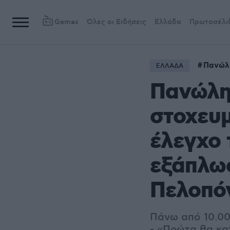
Games
Όλες οι Ειδήσεις
Ελλάδα
Πρωτοσέλι
Πανώλ
ΕΛΛΑΔΑ
Πανώλη
στοχευμ
έλεγχο 
εξάπλωσ
Πελοπό
Πάνω από 10.00
- «Πρώτα θα κα