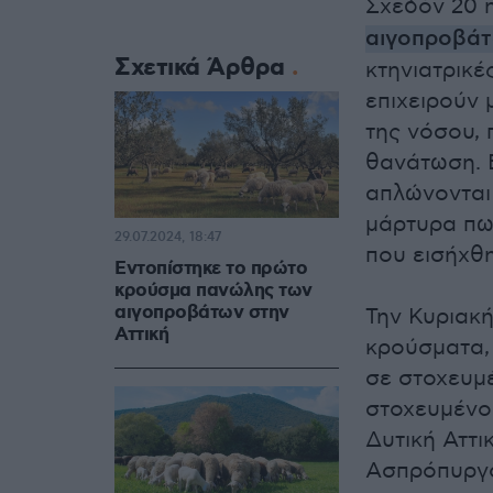
Σχεδόν 20 
αιγοπροβά
Σχετικά Άρθρα
κτηνιατρικέ
επιχειρούν
της νόσου,
θανάτωση. Ε
απλώνονται 
μάρτυρα πω
29.07.2024, 18:47
που εισήχθ
Εντοπίστηκε το πρώτο
κρούσμα πανώλης των
αιγοπροβάτων στην
Την Κυριακή
Αττική
κρούσματα, 
σε στοχευμέ
στοχευμένο 
Δυτική Αττι
Ασπρόπυργ