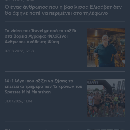
07.08.2026, 14:00
Ο ένας άνθρωπος που η βασίλισσα Ελισάβετ δεν
θα άφηνε ποτέ να περιμένει στο τηλέφωνο
To video του Travel.gr από το ταξίδι
στα Βόρεια Άγραφα: Φιλόξενοι
Άνθρωποι, ανόθευτη Φύση
07.08.2026, 12:38
14+1 λόγοι που αξίζει να ζήσεις το
επετειακό τριήμερο των 15 χρόνων του
Spetses Mini Marathon
31.07.2026, 11:04