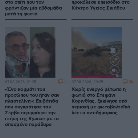
στο σπίτι που τον
προκάλεσε επεισόδιο στο
φρόντιζαν μία εβδομάδα
Κέντρο Υγείας Σκιάθου
μετά τη φωτιά
Loaded
:
100.00%
5
36
07.08.2026, 21:05
07.08.2026, 20:25
«Ένα κομμάτι του
Χωρίς ενεργό μέτωπο η
προσώπου του ήταν σαν
φωτιά στο Στεφάνι
πλαστελίνη»: Επιβάτιδα
Κορινθίας, ξεκίνησε από
που συγκράτησε τον
περιοχή με φωτοβολταϊκά
Σέρβο περιγράφει την
λέει ο αντιδήμαρχος
πτήση της Ryanair με το
σπασμένο παράθυρο