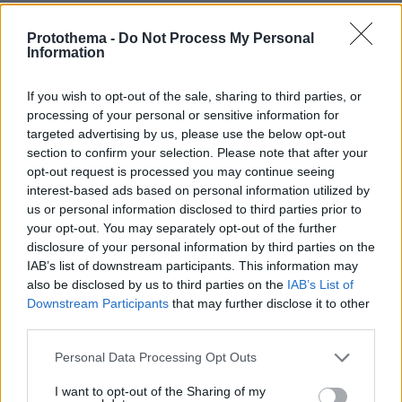
Protothema -
Do Not Process My Personal
«Πόλεμος» Σάντσεθ - Μελόνι λόγω
Information
της Θέουτα: Η Ισπανία επιβάλλει και
αυτή ελέγχους στα σύνορα σε πτήσεις
και πλοία από Ιταλία
If you wish to opt-out of the sale, sharing to third parties, or
processing of your personal or sensitive information for
20
07.08.2026, 23:19
targeted advertising by us, please use the below opt-out
section to confirm your selection. Please note that after your
opt-out request is processed you may continue seeing
interest-based ads based on personal information utilized by
Νέες καταγγελίες στην Ελπίδα για τη
us or personal information disclosed to third parties prior to
Δημοκρατία: Γρατσία, Γαλανός,
your opt-out. You may separately opt-out of the further
Καρυστιανού και αυλικοί το
disclosure of your personal information by third parties on the
μετέτρεψαν σε φοβικό αρχηγικό
κόμμα
IAB’s list of downstream participants. This information may
also be disclosed by us to third parties on the
IAB’s List of
92
07.08.2026, 19:33
Downstream Participants
that may further disclose it to other
third parties.
Please note that this website/app uses one or more Google
Personal Data Processing Opt Outs
Games
services and may gather and store information including but
not limited to your visit or usage behaviour. You may click to
I want to opt-out of the Sharing of my