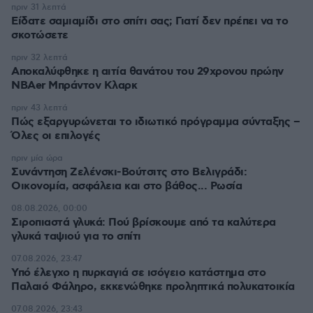
πριν 31 λεπτά
Είδατε σαμιαμίδι στο σπίτι σας; Γιατί δεν πρέπει να το
σκοτώσετε
πριν 32 λεπτά
Αποκαλύφθηκε η αιτία θανάτου του 29χρονου πρώην
NBAer Μπράντον Κλαρκ
πριν 43 λεπτά
Πώς εξαργυρώνεται το ιδιωτικό πρόγραμμα σύνταξης –
Όλες οι επιλογές
πριν μία ώρα
Συνάντηση Ζελένσκι-Βούτσιτς στο Βελιγράδι:
Οικονομία, ασφάλεια και στο βάθος... Ρωσία
08.08.2026, 00:00
Σιροπιαστά γλυκά: Πού βρίσκουμε από τα καλύτερα
γλυκά ταψιού για το σπίτι
07.08.2026, 23:47
Υπό έλεγχο η πυρκαγιά σε ισόγειο κατάστημα στο
Παλαιό Φάληρο, εκκενώθηκε προληπτικά πολυκατοικία
07.08.2026, 23:43