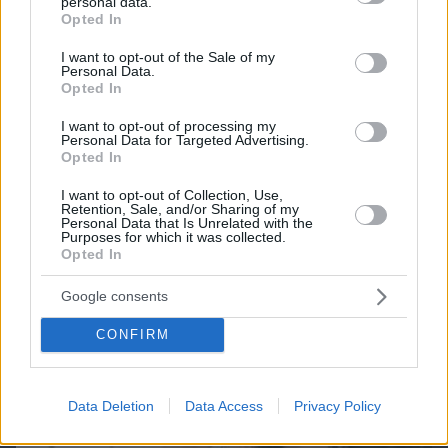
personal data.
grant or deny consent to Google and its third-party tags to
Opted In
use your data for below specified purposes in below Google
consent section.
I want to opt-out of the Sale of my
Personal Data.
Opted In
I want to opt-out of processing my
Northern Heights
Candy Bub
Personal Data for Targeted Advertising.
Cut The Rope
Opted In
I want to opt-out of Collection, Use,
ΔΕΙΤΕ ΟΛΑ ΤΑ GAMES
Retention, Sale, and/or Sharing of my
Personal Data that Is Unrelated with the
Purposes for which it was collected.
Best of Network
Opted In
Google consents
CONFIRM
Data Deletion
Data Access
Privacy Policy