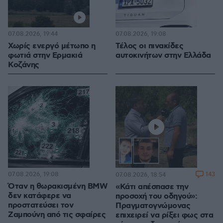
07.08.2026, 19:44
07.08.2026, 19:08
Χωρίς ενεργό μέτωπο η
Τέλος οι πινακίδες
φωτιά στην Ερμακιά
αυτοκινήτων στην Ελλάδα
Κοζάνης
07.08.2026, 19:08
143
07.08.2026, 18:54
Όταν η θωρακισμένη BMW
«Κάτι απέσπασε την
δεν κατάφερε να
προσοχή του οδηγού»:
προστατεύσει τον
Πραγματογνώμονας
Ζαμπούνη από τις σφαίρες
επιχειρεί να ρίξει φως στα