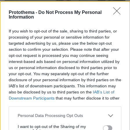
Protothema -
Do Not Process My Personal
Information
If you wish to opt-out of the sale, sharing to third parties, or
processing of your personal or sensitive information for
targeted advertising by us, please use the below opt-out
section to confirm your selection. Please note that after your
opt-out request is processed you may continue seeing
interest-based ads based on personal information utilized by
us or personal information disclosed to third parties prior to
your opt-out. You may separately opt-out of the further
disclosure of your personal information by third parties on the
IAB’s list of downstream participants. This information may
also be disclosed by us to third parties on the
IAB’s List of
Downstream Participants
that may further disclose it to other
third parties.
08.08.2026, 21:43
Please note that this website/app uses one or more Google
Personal Data Processing Opt Outs
Χόρχε Μέσι: Ο εργάτης από το Ροσάριο που πήρε
services and may gather and store information including but
τον 13χρονο Λιονέλ από το χέρι και άλλαξε την
not limited to your visit or usage behaviour. You may click to
I want to opt-out of the Sharing of my
ιστορία του ποδοσφαίρου με μια υπογραφή σε...