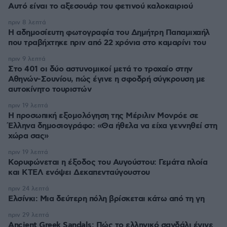
Αυτό είναι το αξεσουάρ του φετινού καλοκαιριού
πριν 8 λεπτά
Η αδημοσίευτη φωτογραφία του Δημήτρη Παπαμιχαήλ
που τραβήχτηκε πριν από 22 χρόνια στο καμαρίνι του
πριν 9 λεπτά
Στο 401 οι δύο αστυνομικοί μετά το τροχαίο στην
Αθηνών-Σουνίου, πώς έγινε η σφοδρή σύγκρουση με
αυτοκίνητο τουριστών
πριν 19 λεπτά
Η προσωπική εξομολόγηση της Μέριλιν Μονρόε σε
Έλληνα δημοσιογράφο: «Θα ήθελα να είχα γεννηθεί στη
χώρα σας»
πριν 19 λεπτά
Κορυφώνεται η έξοδος του Αυγούστου: Γεμάτα πλοία
και ΚΤΕΛ ενόψει Δεκαπενταύγουστου
πριν 24 λεπτά
Ελσίνκι: Mια δεύτερη πόλη βρίσκεται κάτω από τη γη
πριν 29 λεπτά
Ancient Greek Sandals: Πώς το ελληνικό σανδάλι έγινε