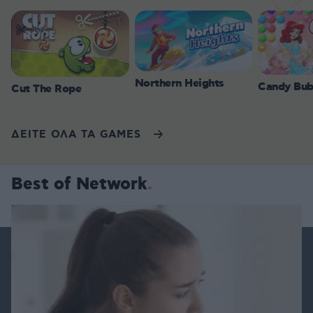
Northern Heights
Candy Bub
Cut The Rope
ΔΕΙΤΕ ΟΛΑ ΤΑ GAMES
Best of Network