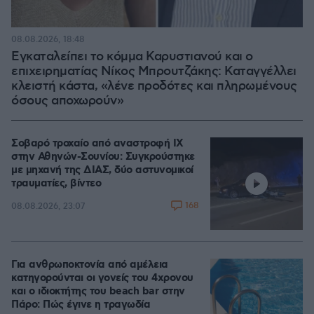
08.08.2026, 18:48
Εγκαταλείπει το κόμμα Καρυστιανού και ο
επιχειρηματίας Νίκος Μπρουτζάκης: Καταγγέλλει
κλειστή κάστα, «λένε προδότες και πληρωμένους
όσους αποχωρούν»
Σοβαρό τροχαίο από αναστροφή ΙΧ
στην Αθηνών-Σουνίου: Συγκρούστηκε
με μηχανή της ΔΙΑΣ, δύο αστυνομικοί
τραυματίες, βίντεο
168
08.08.2026, 23:07
Για ανθρωποκτονία από αμέλεια
κατηγορούνται οι γονείς του 4χρονου
και ο ιδιοκτήτης του beach bar στην
Πάρο: Πώς έγινε η τραγωδία