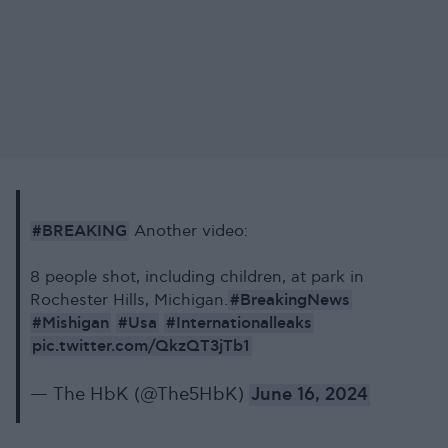
#BREAKING
Another video:
8 people shot, including children, at park in
#BreakingNews‌
Rochester Hills, Michigan.
#Mishigan
#Usa
#Internationalleaks
pic.twitter.com/QkzQT3jTb1
— The HbK (@The5HbK)
June 16, 2024