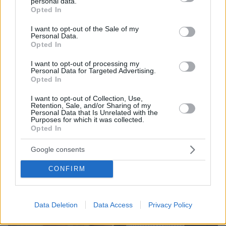
personal data.
grant or deny consent to Google and its third-party tags to
χαρτοπετσέτα
Opted In
use your data for below specified purposes in below Google
consent section.
I want to opt-out of the Sale of my
Personal Data.
Opted In
I want to opt-out of processing my
Personal Data for Targeted Advertising.
Opted In
I want to opt-out of Collection, Use,
Retention, Sale, and/or Sharing of my
Personal Data that Is Unrelated with the
Purposes for which it was collected.
Opted In
Google consents
CONFIRM
Data Deletion
Data Access
Privacy Policy