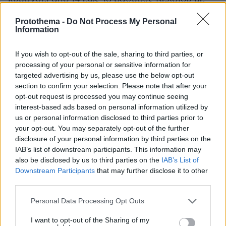
την ελάχιστη να αναμένεται προς το τέλος του
Protothema -
Do Not Process My Personal
εικοσιτετραώρου.
Information
Θεσσαλονίκης
Στον νομό
αναμένονται
If you wish to opt-out of the sale, sharing to third parties, or
νεφώσεις ενώ τοπικές βροχές θα εκδηλωθούν
processing of your personal or sensitive information for
targeted advertising by us, please use the below opt-out
από το μεσημέρι. Οι άνεμοι θα πνέουν από
section to confirm your selection. Please note that after your
ανατολικές διευθύνσεις 2 έως 4 μποφόρ. Οι
opt-out request is processed you may continue seeing
συγκεντρώσεις σκόνης στην ατμόσφαιρα θα
interest-based ads based on personal information utilized by
είναι σχετικά αυξημένες. Η θερμοκρασία στο
us or personal information disclosed to third parties prior to
your opt-out. You may separately opt-out of the further
κέντρο της Θεσσαλονίκης θα κυμανθεί από 11
disclosure of your personal information by third parties on the
έως 15 βαθμούς Κελσίου με την ελάχιστη να
IAB’s list of downstream participants. This information may
αναμένεται προς το τέλος του
also be disclosed by us to third parties on the
IAB’s List of
εικοσιτετραώρου.
Downstream Participants
that may further disclose it to other
third parties.
Επίσης, ο μετεωρολόγος του OPEN Κλέαρχος
Please note that this website/app uses one or more Google
Personal Data Processing Opt Outs
Μαρουσάκης ανέφερε ότι προς το τέλος του
services and may gather and store information including but
not limited to your visit or usage behaviour. You may click to
I want to opt-out of the Sharing of my
πρώτου δεκαημέρου του Μαρτίου αναμένεται