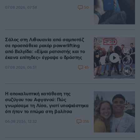
50
07.08.2026, 07:58
Σάλος στη Λιθουανία από σαμποτάζ
σε προσπάθεια ρεκόρ powerlifting
από Βελγίδα: «Είμαι ρατσιστής και το
έκανα επίτηδες» έγραψε ο δράστης
45
07.08.2026, 06:51
Loaded
:
100.00%
Η αποκαλυπτική κατάθεση της
συζύγου του Αφγανού: Πώς
γνωρίσαμε τη Λίσα, γιατί υποψιάστηκα
ότι ήταν το πτώμα στη βαλίτσα
316
06.08.2026, 12:32