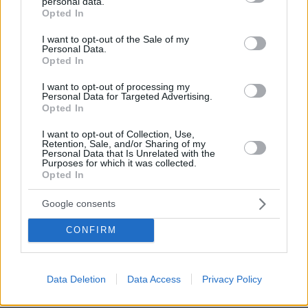
personal data.
grant or deny consent to Google and its third-party tags to
μια «πολική αέρια μάζα» που θα κάνει την
Opted In
use your data for below specified purposes in below Google
εμφάνισή της στην Ευρώπη και ενδεχομένως
consent section.
I want to opt-out of the Sale of my
επηρεάσει και την Ελλάδα. Ο κ. Μαρουσάκης
Personal Data.
Opted In
ανέφερε ότι «ο Μάρτιος θα μπει με διαδοχικές
κακοκαιρίες και μετά την Τσικνοπέμπτη, γύρω
I want to opt-out of processing my
Personal Data for Targeted Advertising.
στις 10 με 12 Μαρτίου, θα έρθει ένα πολικό
Opted In
κύμα στην Ευρώπη, το οποίο ίσως φέρει κρύο
I want to opt-out of Collection, Use,
και στη Ελλάδα αλλά είναι ακόμα νωρίς για να
Retention, Sale, and/or Sharing of my
Personal Data that Is Unrelated with the
δούμε πώς ακριβώς θα την επηρεάσει».
Purposes for which it was collected.
Opted In
Glomex Player(40599w16ki4e70hs, v-
Google consents
czhjwgjoyxmx)
CONFIRM
Ειδήσεις σήμερα:
Data Deletion
Data Access
Privacy Policy