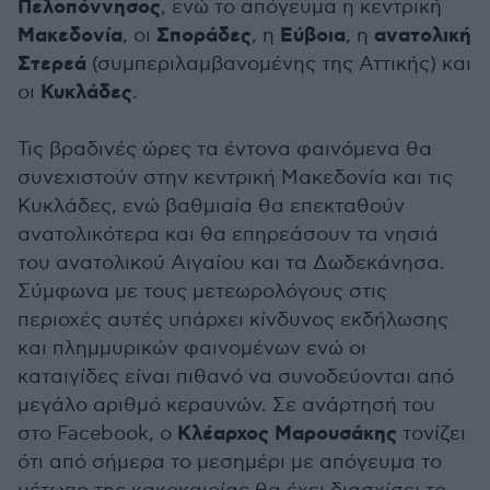
Πελοπόννησος
, ενώ το απόγευμα η κεντρική
Μακεδονία
Σποράδες
Εύβοια
ανατολική
, οι
, η
, η
Στερεά
(συμπεριλαμβανομένης της Αττικής) και
Κυκλάδες
οι
.
Τις βραδινές ώρες τα έντονα φαινόμενα θα
συνεχιστούν στην κεντρική Μακεδονία και τις
Κυκλάδες, ενώ βαθμιαία θα επεκταθούν
ανατολικότερα και θα επηρεάσουν τα νησιά
του ανατολικού Αιγαίου και τα Δωδεκάνησα.
Σύμφωνα με τους μετεωρολόγους στις
περιοχές αυτές υπάρχει κίνδυνος εκδήλωσης
και πλημμυρικών φαινομένων ενώ οι
καταιγίδες είναι πιθανό να συνοδεύονται από
μεγάλο αριθμό κεραυνών. Σε ανάρτησή του
Κλέαρχος Μαρουσάκης
στο Facebook, ο
τονίζει
ότι από σήμερα το μεσημέρι με απόγευμα το