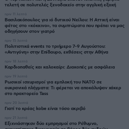
τελετή σε πολυτελές ξενοδοχείο στην αγγλική εξοχή
πριν 11 λεπτά
Βασιλακόπουλος για ιό δυτικού Νείλου: Η Αττική είναι
φέτος στο «κόκκινο», τα συμπτώματα που πρέπει να μας
οδηγήσουν στον γιατρό
πριν 15 λεπτά
Πολιτιστικά events το τριήμερο 7-9 Αυγούστου:
«Αντιγόνη» στην Επίδαυρο, εκθέσεις στην Αθήνα
πριν 18 λεπτά
Καρδιοπαθείς και καλοκαίρι: Διακοπές με ασφάλεια
πριν 19 λεπτά
Ρωσικοί ισχυρισμοί για εμπλοκή του ΝΑΤΟ σε
ουκρανικά πλήγματα: Τι φέρεται να αποκάλυψαν χάκερ
στο πρακτορείο Tass
πριν 20 λεπτά
Γιατί το κρέας kobe είναι τόσο ακριβό
πριν 21 λεπτά
Εξιχνιάστηκαν δύο εμπρησμοί στο Ρέθυμνο,