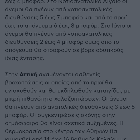
έως 6 μποφόρ. Στο Νοτιοανατολικό Αιγαίο οι
άνεμοι θα πνέουν από νοτιοανατολικές
διευθύνσεις 5 έως 7 μποφόρ και από το πρωί
έως το απόγευμα 6 έως 8 μποφόρ. Στο Ιόνιο οι
άνεμοι θα πνέουν από νοτιοανατολικές
διευθύνσεις 2 έως 4 μποφόρ όμως από το
απόγευμα θα στραφούν σε βορειοδυτικούς
ίδιας έντασης.
Αττική
Στην
αναμένονται ασθενείς
βροχοπτώσεις οι οποίες από το πρωί θα
ενισχυθούν και θα εκδηλωθούν καταιγίδες με
μικρή πιθανότητα χαλαζοπτώσεων. Οι άνεμοι
θα πνέουν από ανατολικές διευθύνσεις 3 έως 5
μποφόρ. Οι συγκεντρώσεις σκόνης στην
ατμόσφαιρα θα είναι σχετικά αυξημένες. Η
θερμοκρασία στο κέντρο των Αθηνών θα
κυμανθεί από 14 έως 16 βαθμούς Κελσίου με