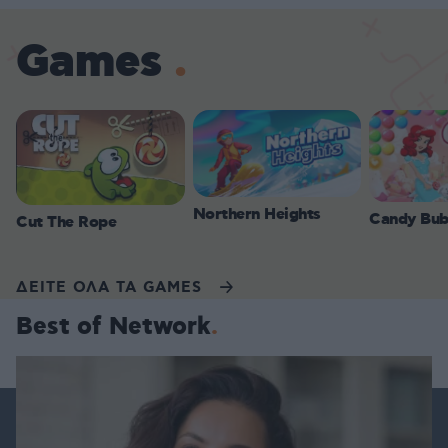
Games
Northern Heights
Candy Bub
Cut The Rope
ΔΕΙΤΕ ΟΛΑ ΤΑ GAMES
Best of Network