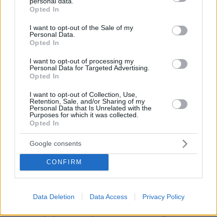
personal data.
grant or deny consent to Google and its third-party tags to
τη σειρά του.
Opted In
use your data for below specified purposes in below Google
consent section.
I want to opt-out of the Sale of my
Ο κατηγορούμενος υποστήριξε ότι δεν έβαλε
Personal Data.
Opted In
ποτέ όπισθεν στο αυτοκίνητο αλλά πάτησε
γκάζι για να φύγει, ενώ κατάλαβε ότι ήταν
I want to opt-out of processing my
Personal Data for Targeted Advertising.
«πειραγμένο» μετά την παράσυρση.
Opted In
«Είδα τον κόσμο που μαζεύονταν εκεί. Μετά
I want to opt-out of Collection, Use,
Retention, Sale, and/or Sharing of my
έμεινε το αμάξι στο Σέιχ Σου και ένας
Personal Data that Is Unrelated with the
Purposes for which it was collected.
περαστικός μας πήρε από εκεί. Δεν είχε
Opted In
πινακίδες, τις είχα βγάλει για να τις κρύψω. Με
Google consents
ενδιέφερε μόνο το πώς θα κρυφτώ, την πρώτη
ώρα. Τις πινακίδες τις πέταξα. Η συνοδηγός
CONFIRM
ήταν τρομαγμένη. Δε ξέρω γιατί το έκανα αυτό
εκείνη την ώρα, ακόμα και τώρα. Τρόμαξα. Με
αυτό που είδα, με αυτό που έγινε και με αυτό
Data Deletion
Data Access
Privacy Policy
που θα γινόταν, αν δηλαδή θα ζήσει η κοπέλα