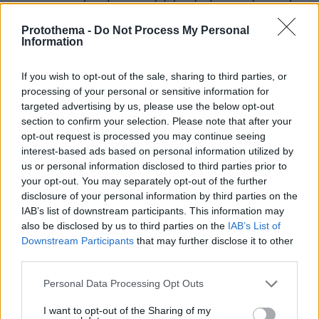
είδα, αλλιώς θα είχα σταματήσει. Δε περίμενα
Protothema -
Do Not Process My Personal
να βγει, δεν είχε διάβαση. Δε πρόλαβα να δω τι
Information
φορούσε. Δεν την είδα καν. Την αντιλήφθηκα
στο ένα μέτρο. Δε μιλούσα εκείνη την ώρα με
If you wish to opt-out of the sale, sharing to third parties, or
τη
συνοδηγό
, με τη κοπέλα δε γνωριζόμασταν
processing of your personal or sensitive information for
καν, στο αμάξι ήταν απασχολημένη στο
targeted advertising by us, please use the below opt-out
section to confirm your selection. Please note that after your
κινητό»
, σημείωσε.
opt-out request is processed you may continue seeing
interest-based ads based on personal information utilized by
Σχετικά με την απόφασή του να εγκαταλείψει
us or personal information disclosed to third parties prior to
το θύμα και να φύγει από το σημείο, ανέφερε
your opt-out. You may separately opt-out of the further
disclosure of your personal information by third parties on the
ότι ταράχθηκε καθώς δεν ήξερε τι πρέπει να
IAB’s list of downstream participants. This information may
κάνει σε τέτοιες περιπτώσεις.
«Δε συμβαίνει
also be disclosed by us to third parties on the
IAB’s List of
κάθε ημέρα να χτυπάμε ανθρώπους να ξέρω τι
Downstream Participants
that may further disclose it to other
να κάνω. Ήταν λάθος», είπε, με την πρόεδρο
third parties.
του δικαστηρίου να του λέει ότι «είναι θέμα
Please note that this website/app uses one or more Google
Personal Data Processing Opt Outs
ανθρωπιάς και όχι γνώσεων»
.
«Τρόμαξα.
services and may gather and store information including but
Θόλωσα. Μόνος μου πήγα στις Αρχές»
, είπε με
not limited to your visit or usage behaviour. You may click to
I want to opt-out of the Sharing of my