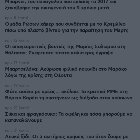
Μπάρνεϊ, του παπαγάλου που εκλάπη το 2017 και
ξαναβρήκε την οικογένειά του 9 χρόνια μετά
πριν 8 λεπτά
Ομάδα Ρώσων χάκερ που συνδέεται με το Κρεμλίνο
πίσω από πλαστό βίντεο για την παραίτηση του Μερτς
πριν 12 λεπτά
Οι απογευματινές βουτιές της Μαρίας Σολωμού στη
θάλασσα: Σκέφτεστε τίποτα καλύτερο; έγραψε
πριν 17 λεπτά
Μπαρτσελόνα: Ακύρωσε φιλικό παιχνίδι στο Μαρόκο
λόγω της κρίσης στη Θέουτα
πριν 19 λεπτά
Φάτε σούπα με κρέας... σκύλου: Τα κρατικά ΜΜΕ στη
Βόρεια Κορέα τη συστήνουν ως διέξοδο στον καύσωνα
πριν 21 λεπτά
Σύκα και φραγκόσυκα: Τα οφέλη και πόσα μπορούμε να
καταναλώνουμε
πριν 21 λεπτά
Λευκό ξίδι: Οι 5 σωτήριες χρήσεις του όταν ζούμε με