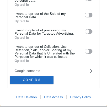
personal data.
εκτυπώνονται με laser στο εσωτερικό στρώμα
grant or deny consent to Google and its third-party tags to
Opted In
use your data for below specified purposes in below Google
του δελτίου ταυτότητας καθιστώντας αδύνατη
consent section.
I want to opt-out of the Sale of my
οποιαδήποτε προσπάθεια πλαστογράφησης.
Personal Data.
Opted In
- Ενσωματώνει σύγχρονα μέτρα ασφαλείας
I want to opt-out of processing my
που ενισχύουν την ασφάλεια και αποτρέπουν
Personal Data for Targeted Advertising.
Opted In
προσπάθειες πλαστογραφησης.
I want to opt-out of Collection, Use,
Retention, Sale, and/or Sharing of my
- Περιλαμβάνει μηχανικώς αναγνώσιμη ζώνη
Personal Data that Is Unrelated with the
Purposes for which it was collected.
(MRZ)
Opted In
- Ενσωματώνει ηλεκτρονικό μέσο
Google consents
αποθήκευσης, το οποίο λειτουργεί ανέπαφα
CONFIRM
(contactless)
5. Ποια είναι η διαδικασία έκδοσης του νέου
Data Deletion
Data Access
Privacy Policy
δελτίου ταυτότητας;