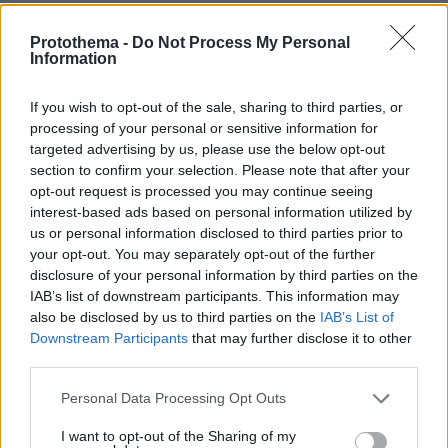
4. Ποια είναι τα ιδιαίτερα χαρακτηριστικά του
Protothema -
Do Not Process My Personal
Information
νέου δελτίου ταυτότητας;
If you wish to opt-out of the sale, sharing to third parties, or
- Το νέο δελτίο ταυτότητας είναι διαστάσεων
processing of your personal or sensitive information for
85,6mm ± 0,75mm * 54,0mm ± 0,75mm και
targeted advertising by us, please use the below opt-out
κατασκευάζεται από πολυανθρακικό υλικό.
section to confirm your selection. Please note that after your
opt-out request is processed you may continue seeing
interest-based ads based on personal information utilized by
- Το νέο δελτίο ταυτότητας Ελλήνων πολιτών
us or personal information disclosed to third parties prior to
κατασκευάζεται από πολυκαρμπονικό υλικό και
your opt-out. You may separately opt-out of the further
είναι μορφοτύπου ID1, τύπου πιστωτικής
disclosure of your personal information by third parties on the
IAB’s list of downstream participants. This information may
κάρτας, σύμφωνα με τα διεθνή πρότυπα του
also be disclosed by us to third parties on the
IAB’s List of
ICAO και τις νομικές υποχρεώσεις της χώρας.
Downstream Participants
that may further disclose it to other
third parties.
- Μέθοδος εκτύπωσης. Η εκτύπωση γίνεται
Please note that this website/app uses one or more Google
Personal Data Processing Opt Outs
μέσω εγχάραξης laser. Όλα τα στοιχεία καθώς
services and may gather and store information including but
επίσης και η έγχρωμη φωτογραφία
not limited to your visit or usage behaviour. You may click to
I want to opt-out of the Sharing of my