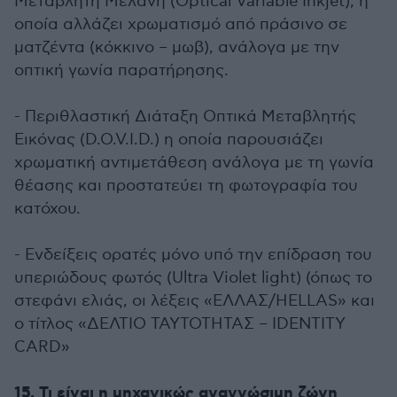
Μεταβλητή Μελάνη (Optical Variable Inkjet), η
οποία αλλάζει χρωματισμό από πράσινο σε
ματζέντα (κόκκινο – μωβ), ανάλογα με την
οπτική γωνία παρατήρησης.
- Περιθλαστική Διάταξη Οπτικά Μεταβλητής
Εικόνας (D.O.V.I.D.) η οποία παρουσιάζει
χρωματική αντιμετάθεση ανάλογα με τη γωνία
θέασης και προστατεύει τη φωτογραφία του
κατόχου.
- Ενδείξεις ορατές μόνο υπό την επίδραση του
υπεριώδους φωτός (Ultra Violet light) (όπως το
στεφάνι ελιάς, οι λέξεις «ΕΛΛΑΣ/HELLAS» και
ο τίτλος «ΔΕΛΤΙΟ ΤΑΥΤΟΤΗΤΑΣ – IDENTITY
CARD»
15. Τι είναι η μηχανικώς αναγνώσιμη ζώνη