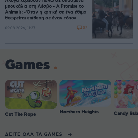
Άλογα χορεύουν πάνω σε σπασμένα
μπουκάλια στη Λέσβο - A Promise to
Animals: «Όταν η κριτική σε ένα έθιμο
θεωρείται επίθεση σε έναν τόπο»
52
09.08.2026, 11:37
Games
Northern Heights
Candy Bub
Cut The Rope
ΔΕΙΤΕ ΟΛΑ ΤΑ GAMES