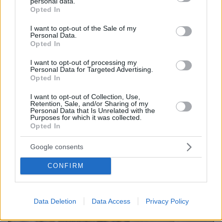
personal data.
grant or deny consent to Google and its third-party tags to
Opted In
use your data for below specified purposes in below Google
consent section.
I want to opt-out of the Sale of my
Personal Data.
Opted In
I want to opt-out of processing my
Personal Data for Targeted Advertising.
Opted In
27.01.2023, 13:25
I want to opt-out of Collection, Use,
Retention, Sale, and/or Sharing of my
Βρετανός γεωφυσικός προειδοποιεί για το υποθαλάσσιο
Personal Data that Is Unrelated with the
ηφαίστειο Κολούμπος στη Σαντορίνη
Purposes for which it was collected.
Opted In
Thema Insights
Google consents
CONFIRM
Data Deletion
Data Access
Privacy Policy