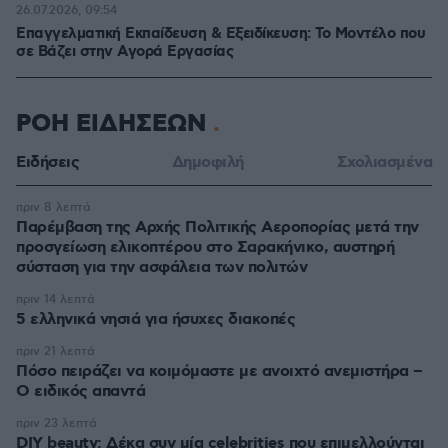
26.07.2026, 09:54
Επαγγελματική Εκπαίδευση & Εξειδίκευση: Το Mοντέλο που
σε Bάζει στην Aγορά Eργασίας
ΡΟΗ ΕΙΔΗΣΕΩΝ
Ειδήσεις
Δημοφιλή
Σχολιασμένα
πριν 8 λεπτά
Παρέμβαση της Αρχής Πολιτικής Αεροπορίας μετά την
προσγείωση ελικοπτέρου στο Σαρακήνικο, αυστηρή
σύσταση για την ασφάλεια των πολιτών
πριν 14 λεπτά
5 ελληνικά νησιά για ήσυχες διακοπές
πριν 21 λεπτά
Πόσο πειράζει να κοιμόμαστε με ανοιχτό ανεμιστήρα –
Ο ειδικός απαντά
πριν 23 λεπτά
DIY beauty: Δέκα συν μία celebrities που επιμελλούνται