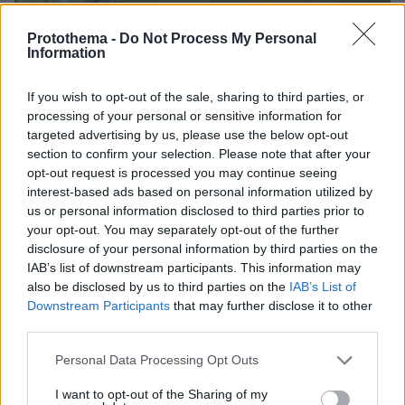
Protothema -
Do Not Process My Personal
Information
If you wish to opt-out of the sale, sharing to third parties, or
13.04.2017, 13:14
processing of your personal or sensitive information for
Σαντορίνη: Το υποθαλάσσιο ηφαίστειο Κολούμπος
targeted advertising by us, please use the below opt-out
«αναπνέει» κάθε δύο λεπτά
section to confirm your selection. Please note that after your
opt-out request is processed you may continue seeing
interest-based ads based on personal information utilized by
us or personal information disclosed to third parties prior to
your opt-out. You may separately opt-out of the further
disclosure of your personal information by third parties on the
IAB’s list of downstream participants. This information may
also be disclosed by us to third parties on the
IAB’s List of
Downstream Participants
that may further disclose it to other
third parties.
Please note that this website/app uses one or more Google
Personal Data Processing Opt Outs
services and may gather and store information including but
not limited to your visit or usage behaviour. You may click to
I want to opt-out of the Sharing of my