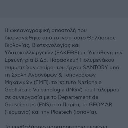
Η ωκεανογραφική αποστολή που
διοργανώθηκε από το Ινστιτούτο Θαλάσσιας
Βιολογίας, Βιοτεχνολογίας και
Υδατοκαλλιεργειών (ΕΛΚΕΘΕ) με Υπεύθυνη την
Ερευνήτρια Β Δρ. Παρασκευή Πολυμενάκου
συμμετείχαν εταίροι του έργου SANTORY από
τη Σχολή Αγρονόμων & Τοπογράφων
Μηχανικών (ΕΜΠ), το Istituto Nazionale
Geofisica e Vulcanologia (INGV) του Παλέρμου
σε συνεργασία με το Departement de
Geosciences (ENS) στο Παρίσι, το GEOMAR
(Γερμανία) και την Ploatech (Ισπανία).
Το υποθαλάσσιο παρατηρητήριο περιέχει