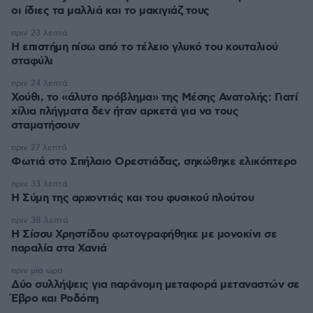
οι ίδιες τα μαλλιά και το μακιγιάζ τους
πριν 23 λεπτά
Η επιστήμη πίσω από το τέλειο γλυκό του κουταλιού
σταφύλι
πριν 24 λεπτά
Χούθι, το «άλυτο πρόβλημα» της Μέσης Ανατολής: Γιατί
χίλια πλήγματα δεν ήταν αρκετά για να τους
σταματήσουν
πριν 27 λεπτά
Φωτιά στο Σπήλαιο Ορεστιάδας, σηκώθηκε ελικόπτερο
πριν 33 λεπτά
Η Σύμη της αρχοντιάς και του φυσικού πλούτου
πριν 38 λεπτά
Η Σίσσυ Χρηστίδου φωτογραφήθηκε με μονοκίνι σε
παραλία στα Χανιά
πριν μία ώρα
Δύο συλλήψεις για παράνομη μεταφορά μεταναστών σε
Έβρο και Ροδόπη