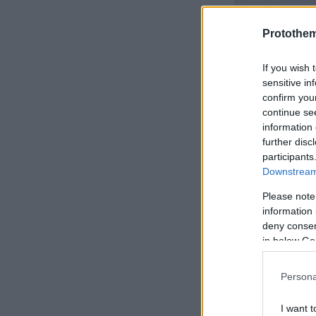
15χρονος εί
Protothe
Βροχές και 
If you wish 
μετεωρολόγ
sensitive in
confirm you
continue se
information 
further disc
participants
Downstream 
Please note
information 
deny consent
in below Go
Persona
I want t