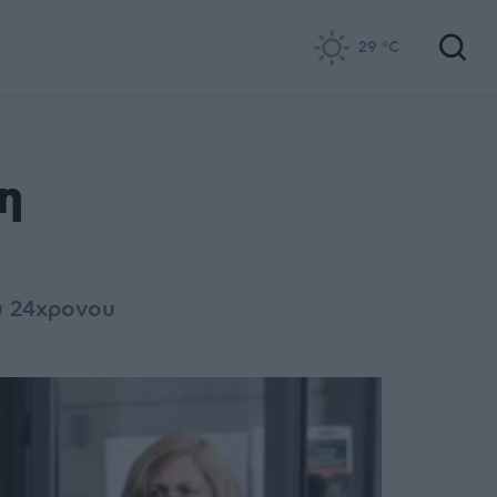
29
°C
η
υ 24χρονου