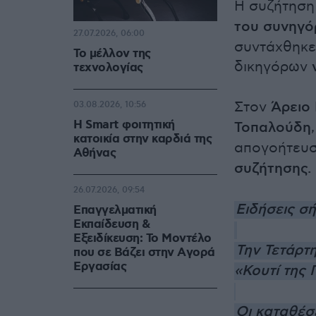
Η συζήτησ
του συνηγό
27.07.2026, 06:00
συντάχθηκε
Το μέλλον της
δικηγόρων
τεχνολογίας
Στον
Άρειο
03.08.2026, 10:56
Η Smart φοιτητική
Τοπαλούδη
κατοικία στην καρδιά της
απογοήτευση
Αθήνας
συζήτησης.
26.07.2026, 09:54
Ειδήσεις σ
Επαγγελματική
Εκπαίδευση &
Εξειδίκευση: Το Mοντέλο
Την Τετάρτη
που σε Bάζει στην Aγορά
Eργασίας
«Κουτί της
Οι καταθέσ