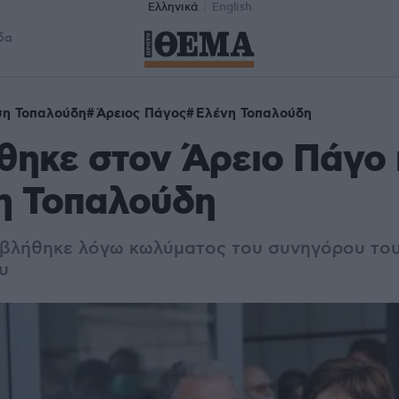
Ελληνικά
English
δα
ση Τοπαλούδη
Άρειος Πάγος
Ελένη Τοπαλούδη
ηκε στον Άρειο Πάγο 
η Τοπαλούδη
αβλήθηκε λόγω κωλύματος του συνηγόρου το
υ