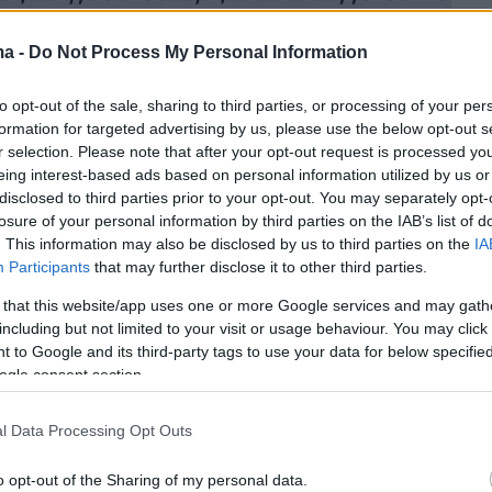
πε για ασέλγεια από τον πατέρα Αντώνιο
ma -
Do Not Process My Personal Information
καταιγίδες για σήμερα - Διαφωνούν οι
to opt-out of the sale, sharing to third parties, or processing of your per
οι για τον καιρό των Χριστουγέννων
formation for targeted advertising by us, please use the below opt-out s
r selection. Please note that after your opt-out request is processed y
eing interest-based ads based on personal information utilized by us or
disclosed to third parties prior to your opt-out. You may separately opt-
losure of your personal information by third parties on the IAB’s list of
. This information may also be disclosed by us to third parties on the
IA
Participants
that may further disclose it to other third parties.
 that this website/app uses one or more Google services and may gath
including but not limited to your visit or usage behaviour. You may click 
 to Google and its third-party tags to use your data for below specifi
ogle consent section.
l Data Processing Opt Outs
o opt-out of the Sharing of my personal data.