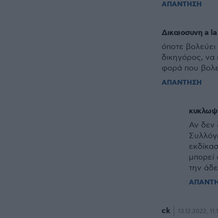
ΑΠΑΝΤΗΣΗ
Δικαιοσυνη a la
όποτε βολεύει 
δικηγόρος, να 
φορά που βολε
ΑΠΑΝΤΗΣΗ
κυκλωψ
Αν δεν 
Συλλόγ
εκδίκασ
μπορεί 
την άδε
ΑΠΑΝΤ
ck
13.12.2022, 11: