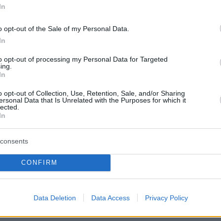
protothema.gr στο Google News
In
το
και μάθετε πρώτοι
εις
o opt-out of the Sale of my Personal Data.
Ειδήσεις
In
 τελευταίες
από την Ελλάδα και τον Κόσμο, τη
Protothema.gr
μβαίνουν, στο
to opt-out of processing my Personal Data for Targeted
ing.
In
ΙΑ
ΠΡΟΣΘΗΚΗ ΣΧΟΛΙΟΥ
(7)
o opt-out of Collection, Use, Retention, Sale, and/or Sharing
ersonal Data that Is Unrelated with the Purposes for which it
lected.
In
2022, 13:02
consents
, ντροπή... Γονείς κρατάτε γερά...
CONFIRM
2, 12:37
Data Deletion
Data Access
Privacy Policy
 λεφτά για τέτοιες αναιρέσεις, ο Αλβανός που τα βρίσκει;