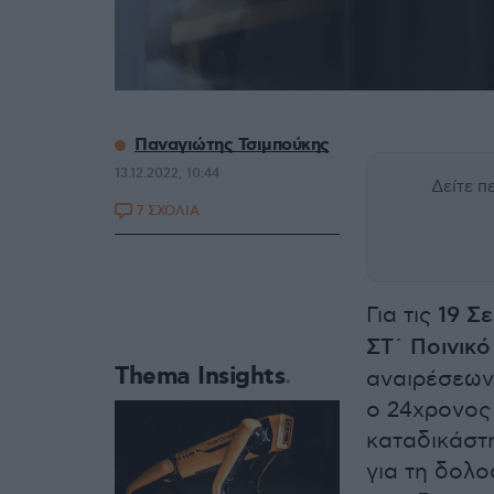
Παναγιώτης Τσιμπούκης
13.12.2022, 10:44
Δείτε 
7 ΣΧΟΛΙΑ
Για τις
19 Σ
ΣΤ´ Ποινικ
Thema Insights
αναιρέσεων
ο 24χρονος
καταδικάστη
για τη δολο