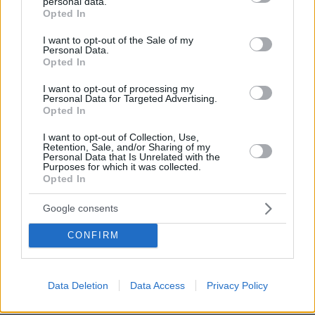
personal data.
πυρκαγιά στη Γιούτα
grant or deny consent to Google and its third-party tags to
Opted In
use your data for below specified purposes in below Google
08.08.2026, 09:34
consent section.
I want to opt-out of the Sale of my
Personal Data.
Opted In
I want to opt-out of processing my
Προήχθη σε Αστυνόμο Α' η
Personal Data for Targeted Advertising.
Opted In
Κωνσταντία Δημογλίδου
25
08.08.2026, 14:57
I want to opt-out of Collection, Use,
Retention, Sale, and/or Sharing of my
Personal Data that Is Unrelated with the
Purposes for which it was collected.
Opted In
Google consents
Θρήνος για τον Μέσι: Πέθανε στα 68
του χρόνια ο πατέρας του, Χόρχε -
CONFIRM
Υπήρξε ο μέντορας και ατζέντης του
μέχρι την τελευταία στιγμή
7
08.08.2026, 16:05
Data Deletion
Data Access
Privacy Policy