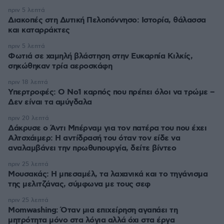
πριν 5 λεπτά
Διακοπές στη Δυτική Πελοπόννησο: Ιστορία, θάλασσα
και καταρράκτες
πριν 5 λεπτά
Φωτιά σε χαμηλή βλάστηση στην Ευκαρπία Κιλκίς,
σηκώθηκαν τρία αεροσκάφη
πριν 18 λεπτά
Υπερτροφές: Ο Νο1 καρπός που πρέπει όλοι να τρώμε –
Δεν είναι τα αμύγδαλα
πριν 20 λεπτά
Δάκρυσε ο Άντι Μπέρναμ για τον πατέρα του που έχει
Αλτσχάιμερ: Η αντίδρασή του όταν τον είδε να
αναλαμβάνει την πρωθυπουργία, δείτε βίντεο
πριν 25 λεπτά
Μουσακάς: Η μπεσαμέλ, τα λαχανικά και το τηγάνισμα
της μελιτζάνας, σύμφωνα με τους σεφ
πριν 25 λεπτά
Momwashing: Όταν μια επιχείρηση αγαπάει τη
μητρότητα μόνο στα λόγια αλλά όχι στα έργα