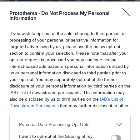
Protothema -
Do Not Process My Personal
Information
If you wish to opt-out of the sale, sharing to third parties, or
processing of your personal or sensitive information for
08.08.2026, 10:26
targeted advertising by us, please use the below opt-out
Τι έγραφαν οι ξένοι ανταποκριτές σε
section to confirm your selection. Please note that after your
τηλεγραφήματά τους από τη Μικρά Ασία το 1921
opt-out request is processed you may continue seeing
interest-based ads based on personal information utilized by
us or personal information disclosed to third parties prior to
Σε 57χρονη γυναίκα ανήκει η σορός
your opt-out. You may separately opt-out of the further
στον Λυκαβηττό, από πτώση ο
disclosure of your personal information by third parties on the
θάνατος
IAB’s list of downstream participants. This information may
51
08.08.2026, 15:07
also be disclosed by us to third parties on the
IAB’s List of
Downstream Participants
that may further disclose it to other
third parties.
Please note that this website/app uses one or more Google
Personal Data Processing Opt Outs
Συνετρίβη πυροσβεστικό ελικόπτερο
services and may gather and store information including but
ενώ επιχειρούσε σε μεγάλη δασική
not limited to your visit or usage behaviour. You may click to
I want to opt-out of the Sharing of my