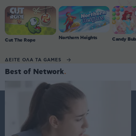
Northern Heights
Candy Bub
Cut The Rope
ΔΕΙΤΕ ΟΛΑ ΤΑ GAMES
Best of Network