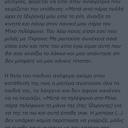
μητέρας, φέρεται να είπε στην ανακρίτρια που
χειρίζεται την υπόθεση: «
Μετά από πάρα πολλή
ώρα (η 12χρονη) μου είπε το pin, άνοιξα το
κινητό και πάνω στον πανικό μου πήρα τον
Μίχο τηλέφωνο. Του λέω ποιος είσαι εσύ που
μιλάς με 11χρονο; Με ρωτούσε συνέχεια ποια
είσαι εσύ και τότε του είπα εγώ είμαι αυτή που
θα σου ανοίξω το λάκκο και μου απάντησε ότι
δεν μπορείς να μου κάνεις τίποτα
».
Η θεία του παιδιού ανέφερε ακόμη στην
κατάθεσή της πως η μητέρα αγαπούσε όλα τα
παιδιά της, τα λάτρευε και δεν άφηνε κανέναν
να τα πειράζει. «
Μετά το τηλέφωνο στο Μίχο
πήρα τηλέφωνο τη μάνα της (της 12χρονης) για
να της τα πω και αυτή έπαθε σοκ. Η μητέρα (...)
δεν υπάρχει καμία περίπτωση να γνώριζε, μόλις
το έμαθε πήγε αμέσως με τον πατέρα στο