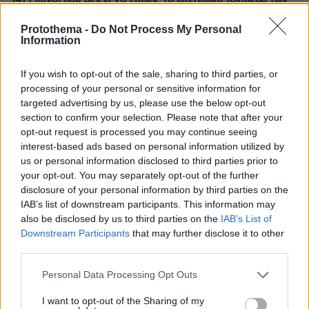
14+1 λόγοι που αξίζει να ζήσεις το επετειακό τριήμερο των
15 χρόνων του Spetses Mini Marathon
Protothema -
Do Not Process My Personal
Information
ΡΟΗ ΕΙΔΗΣΕΩΝ
If you wish to opt-out of the sale, sharing to third parties, or
Ειδήσεις
Δημοφιλή
Σχολιασμένα
processing of your personal or sensitive information for
targeted advertising by us, please use the below opt-out
section to confirm your selection. Please note that after your
πριν 6 λεπτά
opt-out request is processed you may continue seeing
Altius dream home, μία από τις ωραιότερες βίλες της
Λευκάδας
interest-based ads based on personal information utilized by
us or personal information disclosed to third parties prior to
πριν 22 λεπτά
your opt-out. You may separately opt-out of the further
Γιατί έβαλαν στο μάτι τα κοράλλια της Μεσογείου: Το
disclosure of your personal information by third parties on the
μπλόκο στη Σκόπελο, τα κοσμήματα εκατομμυρίων και η
IAB’s list of downstream participants. This information may
καταστροφή του «κόκκινου χρυσού»
also be disclosed by us to third parties on the
IAB’s List of
Downstream Participants
that may further disclose it to other
πριν 24 λεπτά
Πώς μπήκε η γαλλική σφραγίδα στο καλώδιο Ελλάδας-
third parties.
Κύπρου: Η γεωπολιτική σημασία της εμπλοκής της
Please note that this website/app uses one or more Google
Meridiam
Personal Data Processing Opt Outs
services and may gather and store information including but
πριν 33 λεπτά
not limited to your visit or usage behaviour. You may click to
I want to opt-out of the Sharing of my