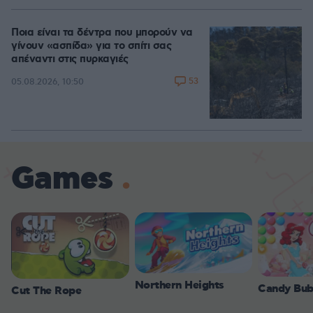
Ποια είναι τα δέντρα που μπορούν να
γίνουν «ασπίδα» για το σπίτι σας
απέναντι στις πυρκαγιές
53
05.08.2026, 10:50
Games
Northern Heights
Candy Bub
Cut The Rope