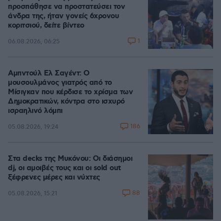
προσπάθησε να προστατεύσει τον
άνδρα της, ήταν γονείς 6χρονου
κοριτσιού, δείτε βίντεο
1
06.08.2026, 06:25
Αμπντούλ Ελ Σαγέντ: Ο
μουσουλμάνος γιατρός από το
Μίσιγκαν που κέρδισε το χρίσμα των
Δημοκρατικών, κόντρα στο ισχυρό
ισραηλινό λόμπι
186
05.08.2026, 19:24
Στα decks της Μυκόνου: Οι διάσημοι
dj, οι αμοιβές τους και οι sold out
ξέφρενες μέρες και νύχτες
88
05.08.2026, 15:21