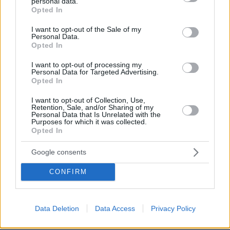
Βίντεο: Ο Ήλιος όπως δεν τον έχουμε ξαναδεί, οι πιο
personal data.
grant or deny consent to Google and its third-party tags to
Opted In
λεπτομερείς εικόνες που έχουν καταγραφεί ποτέ
use your data for below specified purposes in below Google
consent section.
πριν 34 λεπτά
I want to opt-out of the Sale of my
Personal Data.
Ακρίδες σκέπασαν τον ουρανό στη νότια Ρωσία:
Opted In
«Μοιάζει με μια από τις δέκα πληγές του Φαραώ»
γράφουν για το βίντεο από το Νταγκεστάν
I want to opt-out of processing my
Personal Data for Targeted Advertising.
πριν 38 λεπτά
Opted In
Στην Ελλάδα φθάνει σήμερα η 46χρονη από τη
Βρετανία που κατηγορείται για τον εμπρησμό στη Marfin
I want to opt-out of Collection, Use,
Retention, Sale, and/or Sharing of my
πριν μία ώρα
Personal Data that Is Unrelated with the
Νέα καρφιά Αυγερινού για την Καρυστιανού: Kάποιοι
Purposes for which it was collected.
Opted In
ονειρεύονται βουλευτικά έδρανα και συνωμοσίες, η
δημοκρατία θα τους χαλάσει το όνειρο
Google consents
πριν μία ώρα
Το παρεξηγημένο αιθέριο έλαιο που κρατά μακριά τα
CONFIRM
κουνούπια για 3 ώρες
πριν μία ώρα
Η ντομάτα στο μικροσκόπιο: Τι συμβαίνει όταν την
Data Deletion
Data Access
Privacy Policy
αλατίζουμε;