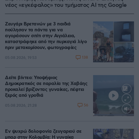
νέος «εγκέφαλος» του τμήματος AI της Google
Ζευγάρι Βρετανών με 3 παιδιά
πούλησαν τα πάντα για να
αγοράσουν σπίτι στην Αιγιάλεια,
καταστράφηκε από την πυρκαγιά λίγο
πριν μετακομίσουν, φωτογραφίες
138
05.08.2026, 19:53
Δείτε βίντεο: Υποψήφιος
Δημοκρατικός σε παραλία της Χαβάης
προκαλεί βρίζοντας γυναίκες, πέφτει
ξερός από γροθιά
56
05.08.2026, 21:28
Loaded
:
100.00%
Εν ψυχρώ δολοφονία ζευγαριού σε
μπαρ στην Κολομβία: Η γυναίκα