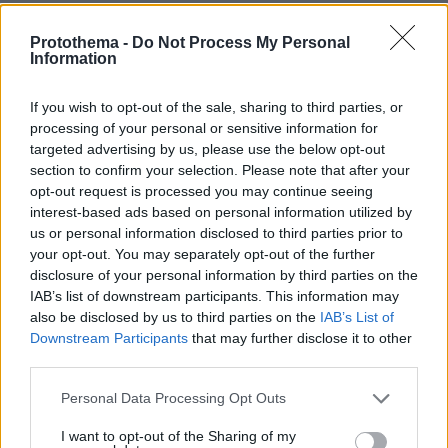
πριν 3 λεπτά
Συνεχίζει να γράφει ιστορία ο Άλεν: «Σέρβιρε» τον
Protothema -
Do Not Process My Personal
Μέσι σε εντυπωσιακή εμφάνιση με 3 ασίστ
Information
πριν 3 λεπτά
If you wish to opt-out of the sale, sharing to third parties, or
Κράζεις, θαυμάζεις - Ξεπούλησε αυτό το αυτοκίνητο
processing of your personal or sensitive information for
πριν 9 λεπτά
targeted advertising by us, please use the below opt-out
Ιλαρά: Ακριβό το τίμημα της χαμηλής εμβολιαστικής
section to confirm your selection. Please note that after your
κάλυψης στις ΗΠΑ – Κάθε κρούσμα κοστίζει πάνω από
opt-out request is processed you may continue seeing
53.000 δολάρια
interest-based ads based on personal information utilized by
us or personal information disclosed to third parties prior to
πριν 11 λεπτά
Νεαρή γυναίκα από την Αιθιοπία έγινε viral με τη φυσική
your opt-out. You may separately opt-out of the further
ομορφιά της, δείτε την εντυπωσιακή μεταμόρφωσή της
disclosure of your personal information by third parties on the
IAB’s list of downstream participants. This information may
πριν 11 λεπτά
also be disclosed by us to third parties on the
IAB’s List of
Η Δανάη Παππά κάνει διακοπές στην Εύβοια: Κανένα
Downstream Participants
that may further disclose it to other
πρέπει, μόνο τζιτζίκια, γράφει
third parties.
πριν 14 λεπτά
Please note that this website/app uses one or more Google
Οι πυρκαγιές στην Αττική έκαναν τον γύρο του κόσμου:
Personal Data Processing Opt Outs
services and may gather and store information including but
Τα αφιερώματα των διεθνών ειδησιογραφικών
πρακτορείων
not limited to your visit or usage behaviour. You may click to
I want to opt-out of the Sharing of my