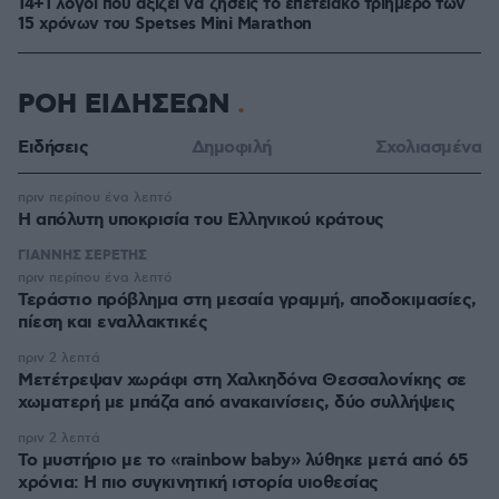
14+1 λόγοι που αξίζει να ζήσεις το επετειακό τριήμερο των
15 χρόνων του Spetses Mini Marathon
ΡΟΗ ΕΙΔΗΣΕΩΝ
Ειδήσεις
Δημοφιλή
Σχολιασμένα
πριν περίπου ένα λεπτό
Η απόλυτη υποκρισία του Ελληνικού κράτους
ΓΙΑΝΝΗΣ ΣΕΡΕΤΗΣ
πριν περίπου ένα λεπτό
Τεράστιο πρόβλημα στη μεσαία γραμμή, αποδοκιμασίες,
πίεση και εναλλακτικές
πριν 2 λεπτά
Μετέτρεψαν χωράφι στη Χαλκηδόνα Θεσσαλονίκης σε
χωματερή με μπάζα από ανακαινίσεις, δύο συλλήψεις
πριν 2 λεπτά
Το μυστήριο με το «rainbow baby» λύθηκε μετά από 65
χρόνια: Η πιο συγκινητική ιστορία υιοθεσίας