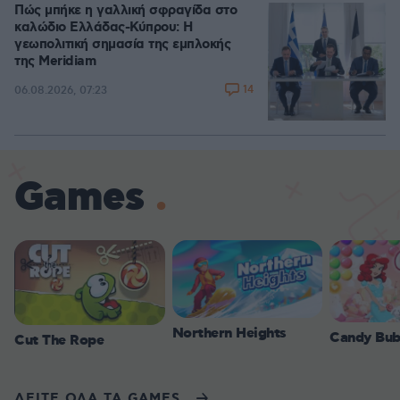
Πώς μπήκε η γαλλική σφραγίδα στο
καλώδιο Ελλάδας-Κύπρου: Η
γεωπολιτική σημασία της εμπλοκής
της Meridiam
14
06.08.2026, 07:23
Games
Northern Heights
Candy Bub
Cut The Rope
ΔΕΙΤΕ ΟΛΑ ΤΑ GAMES