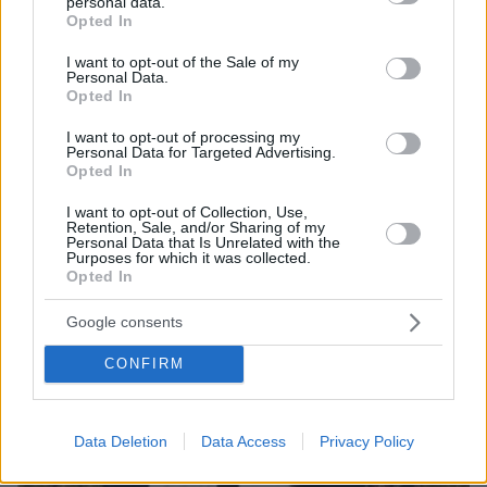
personal data.
grant or deny consent to Google and its third-party tags to
Opted In
use your data for below specified purposes in below Google
ΔΕΙΤΕ ΟΛΕΣ ΤΙΣ ΕΙΔΗΣΕΙΣ
consent section.
I want to opt-out of the Sale of my
Personal Data.
Opted In
I want to opt-out of processing my
ΤΑ ΠΙΟ ΔΗΜΟΦΙΛΗ
Personal Data for Targeted Advertising.
Opted In
I want to opt-out of Collection, Use,
Retention, Sale, and/or Sharing of my
Personal Data that Is Unrelated with the
Purposes for which it was collected.
Opted In
Google consents
CONFIRM
Data Deletion
Data Access
Privacy Policy