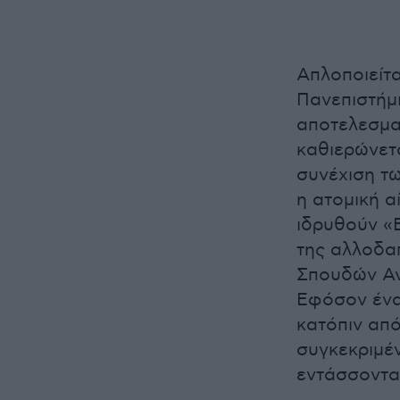
Απλοποιείτα
Πανεπιστήμι
αποτελεσματ
καθιερώνετα
συνέχιση τ
η ατομική 
ιδρυθούν «
της αλλοδα
Σπουδών Αν
Εφόσον ένα
κατόπιν απ
συγκεκριμέν
εντάσσοντα