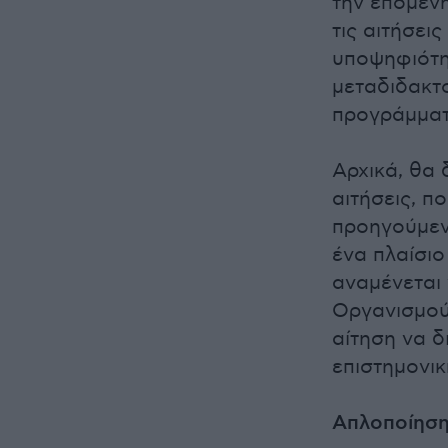
την επόμενη
τις αιτήσει
υποψηφιότη
μεταδιδακτ
προγράμματ
Αρχικά, θα 
αιτήσεις, π
προηγούμεν
ένα πλαίσιο
αναμένεται 
Οργανισμού
αίτηση να δ
επιστημονικ
Απλοποίηση