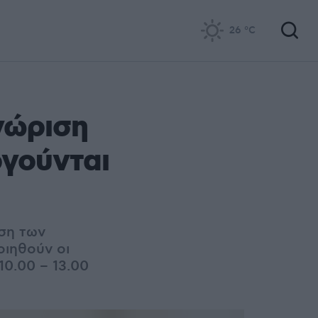
26
°C
νώριση
γούνται
ωση των
οιηθούν οι
10.00 – 13.00