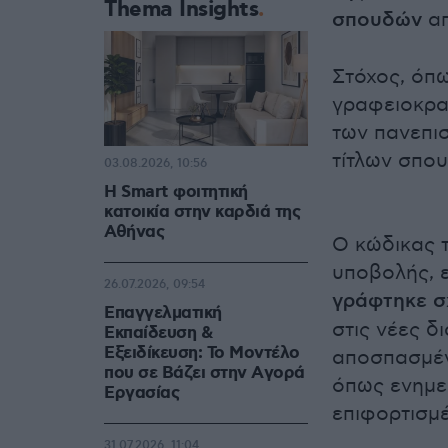
Thema Insights
σπουδών
απ
Στόχος, όπω
γραφειοκρα
των πανεπισ
τίτλων σπο
03.08.2026, 10:56
Η Smart φοιτητική
κατοικία στην καρδιά της
Αθήνας
Ο κώδικας 
υποβολής, 
26.07.2026, 09:54
γράφτηκε σ
Επαγγελματική
στις νέες δ
Εκπαίδευση &
Εξειδίκευση: Το Mοντέλο
αποσπασμέν
που σε Bάζει στην Aγορά
όπως ενημε
Eργασίας
επιφορτισμέ
31.07.2026, 11:04