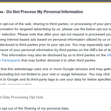
σκευή,
η πλατφόρμα θα παραμείνει κλειστή
ma -
Do Not Process My Personal Information
.00 – 13.00
για να γίνει η αναβάθμιση και η
με το νέο θεσμικό πλαίσιο. Παρ’ όλα αυτά, οι
to opt-out of the sale, sharing to third parties, or processing of your per
ενοι μπορούν να υποβάλουν κανονικά την
formation for targeted advertising by us, please use the below opt-out s
 και σήμερα και αύριο, μέχρι το προσωρινό
r selection. Please note that after your opt-out request is processed y
eing interest-based ads based on personal information utilized by us or
ης πλατφόρμας, όπως αναφέρει σημερινή
disclosed to third parties prior to your opt-out. You may separately opt-
 του ΔΟΑΤΑΠ.
losure of your personal information by third parties on the IAB’s list of
. This information may also be disclosed by us to third parties on the
IA
Participants
that may further disclose it to other third parties.
ήρη προσαρμογή του Οργανισμού, τα
 έντυπα, οι φόρμες αιτήσεων κάθε τύπου και
 that this website/app uses one or more Google services and may gath
including but not limited to your visit or usage behaviour. You may click 
του ιστότοπου, γράφτηκαν από την αρχή,
 to Google and its third-party tags to use your data for below specifi
ι αγγλικά, ενώ όλο το περιεχόμενου του
ogle consent section.
α επικαιροποιηθεί το αργότερο μέχρι αύριο.
l Data Processing Opt Outs
o opt-out of the Sharing of my personal data.
 και εγκρίθηκαν, ήδη, από το Δ.Σ., το
Εθνικό