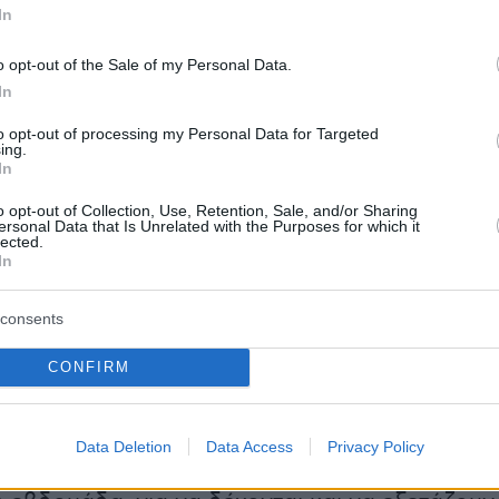
In
αγνωρισμένων Ιδρυμάτων
, το
Εθνικό Μητρώο
ένων Τύπων Τίτλων
, ο κατάλογος των
o opt-out of the Sale of my Personal Data.
ιδρυμάτων που διατηρούν συμφωνίες
In
ς με ιδιωτικούς φορείς στην Ελλάδα, το
to opt-out of processing my Personal Data for Targeted
ing.
ρώο Αξιολογητών
και ο κατάλογος και η
In
ων δικαιολογητικών που πλέον απαιτούνται.
o opt-out of Collection, Use, Retention, Sale, and/or Sharing
αναφέρεται σε σχετική ανακοίνωση, ότι με το
ersonal Data that Is Unrelated with the Purposes for which it
lected.
 πλαίσιο καταργούνται εννέα δικαιολογητικά.
In
νεδρίασή του το Δ.Σ. θα εγκρίνει τους πίνακε
consents
ς αντιστοιχίας και πιστωτικών μονάδων και τ
CONFIRM
 δημόσιας πρόσκλησης για τη συμπλήρωση του
τρώου Αξιολογητών.
Όλα τα μητρώα που
ο νόμος, θα τεθούν στην διάθεση των
Data Deletion
Data Access
Privacy Policy
ίων και των Ερευνητικών Κέντρων της χώρας