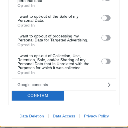
personal data.
grant or deny consent to Google and its third-party tags to
τέσσερις φοιτητές δολοφονήθηκαν μέσα σε λίγα
Opted In
use your data for below specified purposes in below Google
λεπτά
consent section.
I want to opt-out of the Sale of my
Personal Data.
Opted In
I want to opt-out of processing my
Personal Data for Targeted Advertising.
Opted In
I want to opt-out of Collection, Use,
Retention, Sale, and/or Sharing of my
Personal Data that Is Unrelated with the
Purposes for which it was collected.
Opted In
Google consents
CONFIRM
Data Deletion
Data Access
Privacy Policy