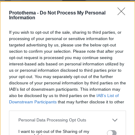
Protothema -
Do Not Process My Personal
Information
If you wish to opt-out of the sale, sharing to third parties, or
processing of your personal or sensitive information for
targeted advertising by us, please use the below opt-out
section to confirm your selection. Please note that after your
opt-out request is processed you may continue seeing
interest-based ads based on personal information utilized by
us or personal information disclosed to third parties prior to
your opt-out. You may separately opt-out of the further
disclosure of your personal information by third parties on the
IAB’s list of downstream participants. This information may
also be disclosed by us to third parties on the
IAB’s List of
Downstream Participants
that may further disclose it to other
third parties.
Please note that this website/app uses one or more Google
Personal Data Processing Opt Outs
services and may gather and store information including but
09.08.2026, 08:33
not limited to your visit or usage behaviour. You may click to
I want to opt-out of the Sharing of my
Το σπίτι του τρόμου στο Άινταχο: Η νύχτα που