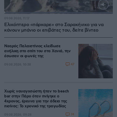
Loaded
:
100.00%
09.08.2026, 11:17
Ελικόπτερο «πάρκαρε» στο Σαρακήνικο για να
κάνουν μπάνιο οι επιβάτες του, δείτε βίντεο
Νεαρός Παλαιστίνιος κλείδωσε
ανήλικη στο σπίτι του στα Χανιά, την
έσωσαν οι φωνές της
47
09.08.2026, 10:38
Χωρίς ναυαγοσώστη ήταν το beach
bar στην Πάρο όταν πνίγηκε ο
4χρονος, έρευνα για την άδεια της
πισίνας: Το χρονικό της τραγωδίας
74
09.08.2026, 09:28