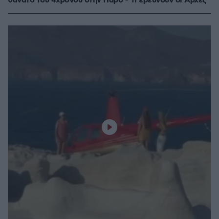
θάνατο του 4χρονου στην Πάρο - Τι ερευνούν οι Αρχές