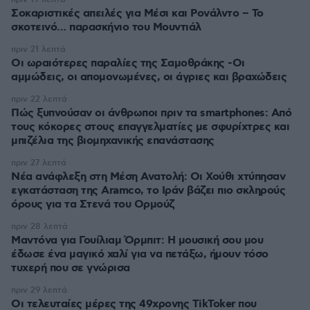
Σοκαριστικές απειλές για Μέσι και Ρονάλντο – Το
σκοτεινό… παρασκήνιο του Μουντιάλ
πριν 21 λεπτά
Οι ωραιότερες παραλίες της Σαμοθράκης -Οι
αμμώδεις, οι απομονωμένες, οι άγριες και βραχώδεις
πριν 22 λεπτά
Πώς ξυπνούσαν οι άνθρωποι πριν τα smartphones: Από
τους κόκορες στους επαγγελματίες με σφυρίχτρες και
μπιζέλια της βιομηχανικής επανάστασης
πριν 27 λεπτά
Νέα ανάφλεξη στη Μέση Ανατολή: Οι Χούθι χτύπησαν
εγκατάσταση της Aramco, το Ιράν βάζει πιο σκληρούς
όρους για τα Στενά του Ορμούζ
πριν 28 λεπτά
Μαντόνα για Γουίλιαμ Όρμπιτ: Η μουσική σου μου
έδωσε ένα μαγικό χαλί για να πετάξω, ήμουν τόσο
τυχερή που σε γνώρισα
πριν 29 λεπτά
Οι τελευταίες μέρες της 49χρονης TikToker που