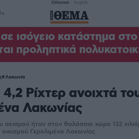
Ελληνικά
English
δα
σε ισόγειο κατάστημα στ
αι προληπτικά πολυκατοικ
ς
Λακωνία
 4,2 Ρίχτερ ανοιχτά το
ένα Λακωνίας
υ σεισμού ήταν στον θαλάσσιο χώρο 132 χιλιό
υ οικισμού Γερολιμένα Λακωνίας