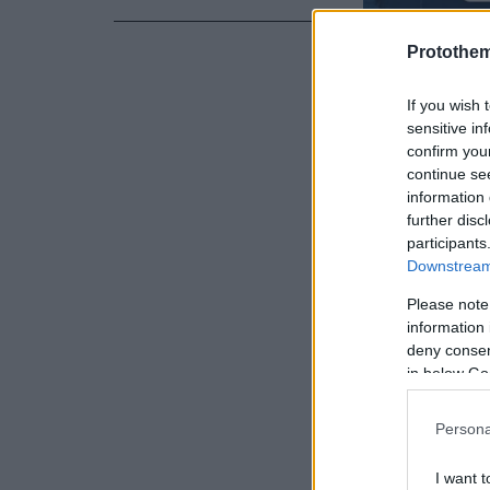
Protothe
If you wish 
sensitive in
confirm you
continue se
information 
further disc
participants
Ειδήσεις σ
Downstream 
Please note
Ο κυβερνήτ
information 
απαγορεύει
deny consent
in below Go
Survivor: 
Persona
«χώρισαν» Β
I want t