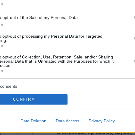
 η φωτιά στην Αρόη της Πάτρας - Νερό με
In
 κουβάδες από τα μπαλκόνια έριχναν οι
o opt-out of the Sale of my Personal Data.
In
to opt-out of processing my Personal Data for Targeted
ing.
In
protothema.gr στο Google News
το
και μάθετε πρώτοι
o opt-out of Collection, Use, Retention, Sale, and/or Sharing
εις
ersonal Data that Is Unrelated with the Purposes for which it
lected.
In
Ειδήσεις
 τελευταίες
από την Ελλάδα και τον Κόσμο, τη
Protothema.gr
μβαίνουν, στο
consents
CONFIRM
Ειδήσεις
Δημοφιλή
Σχολιασμέν
ΗΣΕΩΝ
Data Deletion
Data Access
Privacy Policy
πριν 29 λεπτά
ι σκύλοι φοβούνται
Ο επιθετικός της Εθνικής Αγγλίας