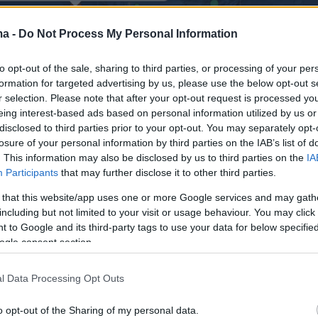
ma -
Do Not Process My Personal Information
to opt-out of the sale, sharing to third parties, or processing of your per
formation for targeted advertising by us, please use the below opt-out s
r selection. Please note that after your opt-out request is processed y
eing interest-based ads based on personal information utilized by us or
disclosed to third parties prior to your opt-out. You may separately opt-
losure of your personal information by third parties on the IAB’s list of
. This information may also be disclosed by us to third parties on the
IA
ήμερα:
Participants
that may further disclose it to other third parties.
 that this website/app uses one or more Google services and may gath
ης της Οκλαχόμας υπέγραψε νόμο που
including but not limited to your visit or usage behaviour. You may click 
 την άμβλωση από τη σύλληψη
 to Google and its third-party tags to use your data for below specifi
ogle consent section.
Αποχώρησε ο Κωνσταντίνος Εμμανουήλ,
l Data Processing Opt Outs
ρισηίδα και Μαρτίκας – Δείτε βίντεο
o opt-out of the Sharing of my personal data.