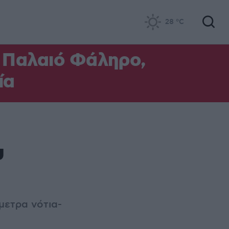
28
°C
ο Παλαιό Φάληρο,
ία
υ
μετρα νότια-