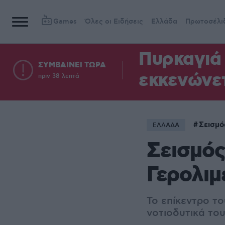
Games
Όλες οι Ειδήσεις
Ελλάδα
Πρωτοσέλι
Πυρκαγιά 
ΣΥΜΒΑΙΝΕΙ ΤΩΡΑ
εκκενώνετ
πριν 38 λεπτά
Σεισμό
ΕΛΛΑΔΑ
Σεισμός
Γερολιμ
Το επίκεντρο το
νοτιοδυτικά το