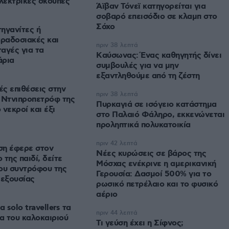
ηλεκτρικές σκούπες
Άϊβαν Τόνεϊ κατηγορείται για
σοβαρό επεισόδιο σε κλαμπ στο
Σόχο
ηγανίτες ή
αραδοσιακές και
πριν 38 λεπτά
αγές για τα
Kαύσωνας: Ένας καθηγητής δίνει
άρια
συμβουλές για να μην
εξαντληθούμε από τη ζέστη
ς επιθέσεις στην
πριν 38 λεπτά
 Ντνιπροπετρόφ της
Πυρκαγιά σε ισόγειο κατάστημα
νεκροί και έξι
στο Παλαιό Φάληρο, εκκενώνεται
προληπτικά πολυκατοικία
πριν 42 λεπτά
ση έφερε στον
Νέες κυρώσεις σε βάρος της
της παιδί, δείτε
Μόσχας ενέκρινε η αμερικανική
ου συντρόφου της
Γερουσία: Δασμοί 500% για το
ι εξουσίας
ρωσικό πετρέλαιο και το φυσικό
αέριο
α solo travellers τα
πριν 44 λεπτά
α του καλοκαιριού
Τι γεύση έχει η Σίφνος;