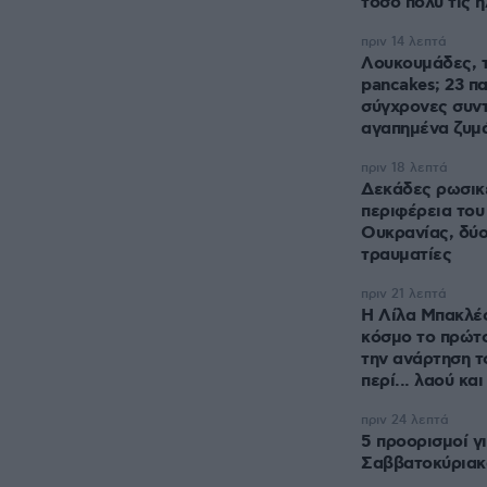
τόσο πολύ τις 
πριν 14 λεπτά
Λουκουμάδες, τ
pancakes; 23 π
σύγχρονες συντ
αγαπημένα ζυμ
πριν 18 λεπτά
Δεκάδες ρωσικέ
περιφέρεια του
Ουκρανίας, δύο 
τραυματίες
πριν 21 λεπτά
Η Λίλα Μπακλέ
κόσμο το πρώτο 
την ανάρτηση τ
περί... λαού κα
πριν 24 λεπτά
5 προορισμοί γι
Σαββατοκύριακ