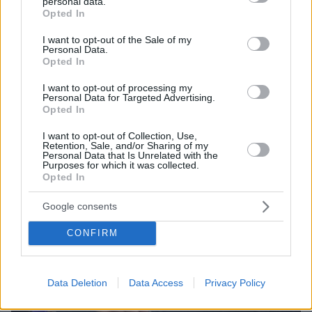
personal data.
Thema Insights
grant or deny consent to Google and its third-party tags to
Opted In
use your data for below specified purposes in below Google
consent section.
I want to opt-out of the Sale of my
Personal Data.
Opted In
I want to opt-out of processing my
Personal Data for Targeted Advertising.
Opted In
I want to opt-out of Collection, Use,
Retention, Sale, and/or Sharing of my
Personal Data that Is Unrelated with the
Purposes for which it was collected.
Opted In
Google consents
CONFIRM
Data Deletion
Data Access
Privacy Policy