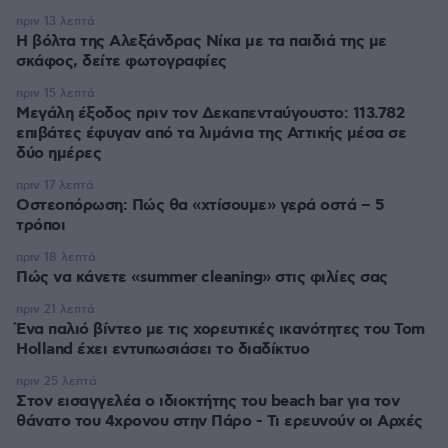
πριν 13 λεπτά
Η βόλτα της Αλεξάνδρας Νίκα με τα παιδιά της με
σκάφος, δείτε φωτογραφίες
πριν 15 λεπτά
Μεγάλη έξοδος πριν τον Δεκαπενταύγουστο: 113.782
επιβάτες έφυγαν από τα λιμάνια της Αττικής μέσα σε
δύο ημέρες
πριν 17 λεπτά
Οστεοπόρωση: Πώς θα «χτίσουμε» γερά οστά – 5
τρόποι
πριν 18 λεπτά
Πώς να κάνετε «summer cleaning» στις φιλίες σας
πριν 21 λεπτά
Ένα παλιό βίντεο με τις χορευτικές ικανότητες του Tom
Holland έχει εντυπωσιάσει το διαδίκτυο
πριν 25 λεπτά
Στον εισαγγελέα ο ιδιοκτήτης του beach bar για τον
θάνατο του 4χρονου στην Πάρο - Τι ερευνούν οι Αρχές