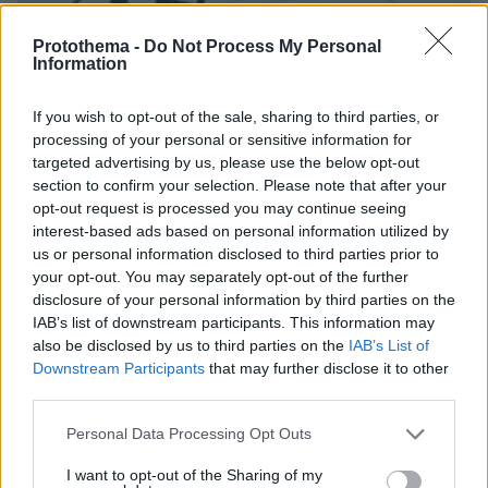
Protothema -
Do Not Process My Personal
Information
If you wish to opt-out of the sale, sharing to third parties, or
processing of your personal or sensitive information for
targeted advertising by us, please use the below opt-out
section to confirm your selection. Please note that after your
opt-out request is processed you may continue seeing
interest-based ads based on personal information utilized by
us or personal information disclosed to third parties prior to
your opt-out. You may separately opt-out of the further
disclosure of your personal information by third parties on the
IAB’s list of downstream participants. This information may
also be disclosed by us to third parties on the
IAB’s List of
Downstream Participants
that may further disclose it to other
25.07.2021, 10:02
third parties.
Ειδικός φρουρός ανάμεσα στους συλληφθέντες
Please note that this website/app uses one or more Google
αντιεμβολιαστές στο Σύνταγμα
Personal Data Processing Opt Outs
services and may gather and store information including but
not limited to your visit or usage behaviour. You may click to
I want to opt-out of the Sharing of my