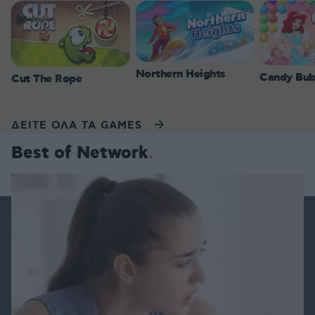
Northern Heights
Candy Bub
Cut The Rope
ΔΕΙΤΕ ΟΛΑ ΤΑ GAMES
Best of Network