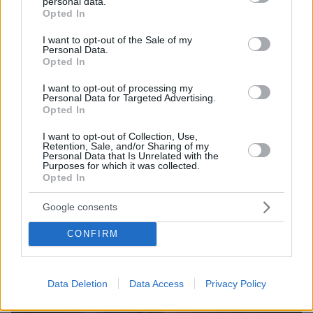
διεφθαρμένα!»
personal data.
grant or deny consent to Google and its third-party tags to
Opted In
use your data for below specified purposes in below Google
Κατηγόρησε τις μεγάλες ιατρικές επιθεωρήσεις ότι
consent section.
επηρεάζονται από τις φαρμακευτικές εταιρείες, και
I want to opt-out of the Sale of my
Personal Data.
απείλησε να απαγορεύσει στους επιστήμονες που
Opted In
εργάζονται σε ομοσπονδιακές υπηρεσίες να
δημοσιεύουν σε αυτές
I want to opt-out of processing my
Personal Data for Targeted Advertising.
Opted In
I want to opt-out of Collection, Use,
Retention, Sale, and/or Sharing of my
Personal Data that Is Unrelated with the
Purposes for which it was collected.
Opted In
Google consents
CONFIRM
Data Deletion
Data Access
Privacy Policy