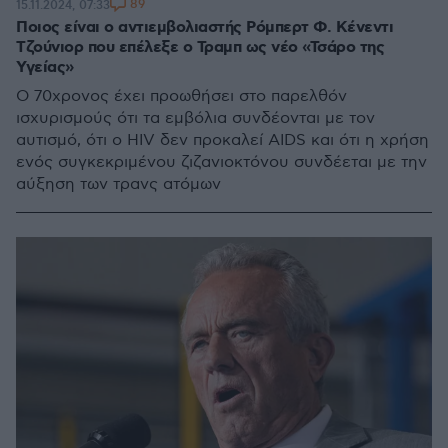
89
15.11.2024, 07:33
Ποιος είναι ο αντιεμβολιαστής Ρόμπερτ Φ. Κένεντι
Τζούνιορ που επέλεξε ο Τραμπ ως νέο «Τσάρο της
Υγείας»
Ο 70χρονος έχει προωθήσει στο παρελθόν
ισχυρισμούς ότι τα εμβόλια συνδέονται με τον
αυτισμό, ότι ο HIV δεν προκαλεί AIDS και ότι η χρήση
ενός συγκεκριμένου ζιζανιοκτόνου συνδέεται με την
αύξηση των τρανς ατόμων