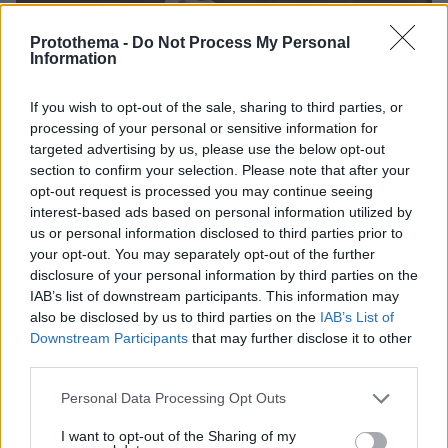
Protothema -
Do Not Process My Personal
Information
If you wish to opt-out of the sale, sharing to third parties, or
processing of your personal or sensitive information for
targeted advertising by us, please use the below opt-out
section to confirm your selection. Please note that after your
opt-out request is processed you may continue seeing
interest-based ads based on personal information utilized by
us or personal information disclosed to third parties prior to
your opt-out. You may separately opt-out of the further
disclosure of your personal information by third parties on the
IAB’s list of downstream participants. This information may
also be disclosed by us to third parties on the
IAB’s List of
Downstream Participants
that may further disclose it to other
third parties.
7
29.05.2025, 12:09
Please note that this website/app uses one or more Google
Personal Data Processing Opt Outs
Ο Αμερικανός υπουργός Υγείας Κένεντι Τζούνιορ
services and may gather and store information including but
επιτέθηκε στα μεγάλα ιατρικά περιοδικά: «Είναι όλα
not limited to your visit or usage behaviour. You may click to
I want to opt-out of the Sharing of my