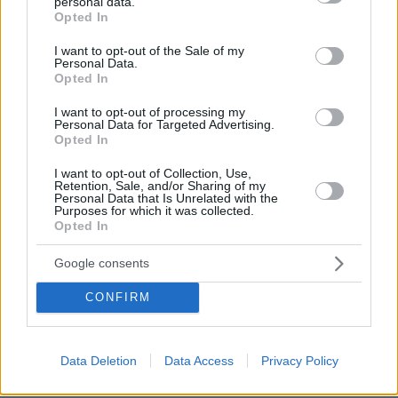
personal data.
grant or deny consent to Google and its third-party tags to
Opted In
use your data for below specified purposes in below Google
consent section.
I want to opt-out of the Sale of my
Personal Data.
Opted In
I want to opt-out of processing my
Personal Data for Targeted Advertising.
Opted In
I want to opt-out of Collection, Use,
Retention, Sale, and/or Sharing of my
Personal Data that Is Unrelated with the
Purposes for which it was collected.
Opted In
Google consents
CONFIRM
Data Deletion
Data Access
Privacy Policy