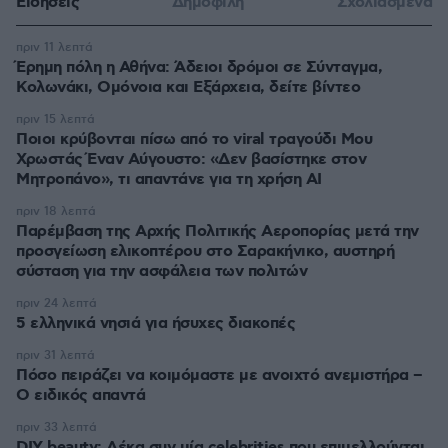
Ειδήσεις
Δημοφιλή
Σχολιασμένα
πριν 11 λεπτά
Έρημη πόλη η Αθήνα: Άδειοι δρόμοι σε Σύνταγμα,
Κολωνάκι, Ομόνοια και Εξάρχεια, δείτε βίντεο
πριν 15 λεπτά
Ποιοι κρύβονται πίσω από το viral τραγούδι Μου
Χρωστάς Έναν Αύγουστο: «Δεν βασίστηκε στον
Μητροπάνο», τι απαντάνε για τη χρήση AI
πριν 18 λεπτά
Παρέμβαση της Αρχής Πολιτικής Αεροπορίας μετά την
προσγείωση ελικοπτέρου στο Σαρακήνικο, αυστηρή
σύσταση για την ασφάλεια των πολιτών
πριν 24 λεπτά
5 ελληνικά νησιά για ήσυχες διακοπές
πριν 31 λεπτά
Πόσο πειράζει να κοιμόμαστε με ανοιχτό ανεμιστήρα –
Ο ειδικός απαντά
πριν 33 λεπτά
DIY beauty: Δέκα συν μία celebrities που επιμελλούνται