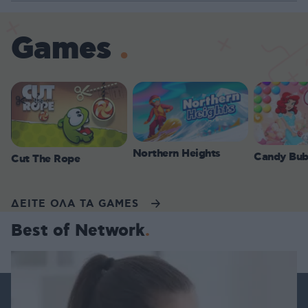
Games
Northern Heights
Candy Bub
Cut The Rope
ΔΕΙΤΕ ΟΛΑ ΤΑ GAMES
Best of Network