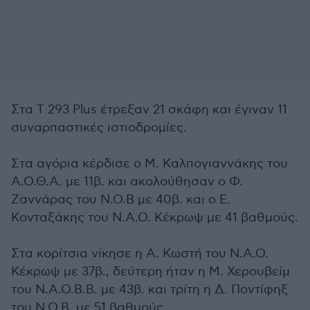
Στα Τ 293 Plus έτρεξαν 21 σκάφη και έγιναν 11
συναρπαστικές ιστιοδρομίες.
Στα αγόρια κέρδισε ο Μ. Καλπογιαννάκης του
Α.Ο.Θ.Α. με 11β. και ακολούθησαν ο Φ.
Ζαννάρας του Ν.Ο.Β με 40β. και ο Ε.
Κονταξάκης του Ν.Α.Ο. Κέκρωψ με 41 βαθμούς.
Στα κορίτσια νίκησε η Α. Κωστή του Ν.Α.Ο.
Κέκρωψ με 37β., δεύτερη ήταν η Μ. Χερουβείμ
του Ν.Α.Ο.Β.Β. με 43β. και τρίτη η Δ. Ποντίφηξ
του Ν.Ο.Β. με 51 βαθμούς.