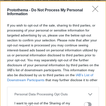
οι ίδιες τα μαλλιά και το μακιγιάζ τους
Protothema -
Do Not Process My Personal
πριν 33 λεπτά
Information
Η επιστήμη πίσω από το τέλειο γλυκό του κουταλιού
σταφύλι
If you wish to opt-out of the sale, sharing to third parties, or
πριν 34 λεπτά
processing of your personal or sensitive information for
Χούθι, το «άλυτο πρόβλημα» της Μέσης Ανατολής: Γιατί
targeted advertising by us, please use the below opt-out
χίλια πλήγματα δεν ήταν αρκετά για να τους
section to confirm your selection. Please note that after your
σταματήσουν
opt-out request is processed you may continue seeing
interest-based ads based on personal information utilized by
πριν 37 λεπτά
us or personal information disclosed to third parties prior to
Φωτιά στο Σπήλαιο Ορεστιάδας, σηκώθηκε ελικόπτερο
your opt-out. You may separately opt-out of the further
πριν 43 λεπτά
disclosure of your personal information by third parties on the
Η Σύμη της αρχοντιάς και του φυσικού πλούτου
IAB’s list of downstream participants. This information may
also be disclosed by us to third parties on the
IAB’s List of
Downstream Participants
that may further disclose it to other
ΔΕΙΤΕ ΟΛΕΣ ΤΙΣ ΕΙΔΗΣΕΙΣ
third parties.
Please note that this website/app uses one or more Google
Personal Data Processing Opt Outs
services and may gather and store information including but
ΤΑ ΠΙΟ ΔΗΜΟΦΙΛΗ
not limited to your visit or usage behaviour. You may click to
I want to opt-out of the Sharing of my