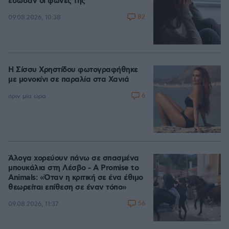
έσωσαν οι φωνές της
82
09.08.2026, 10:38
Η Σίσσυ Χρηστίδου φωτογραφήθηκε
με μονοκίνι σε παραλία στα Χανιά
6
πριν μία ώρα
Άλογα χορεύουν πάνω σε σπασμένα
μπουκάλια στη Λέσβο - A Promise to
Animals: «Όταν η κριτική σε ένα έθιμο
θεωρείται επίθεση σε έναν τόπο»
56
09.08.2026, 11:37