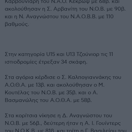
Καρβουνιάρη του Ν.Α.Ο. Κέκρωψ με 68β. και
ακολούθησαν η Σ. Αρβανίτη του Ν.Ο.Β. με 90β.
και η Ν. Αναγνώστου του Ν.Α.Ο.Β.Β. με 110
βαθμούς.
Στην κατηγορία U15 και U13 Τζούνιορ τις 11
ιστιοδρομίες έτρεξαν 34 σκάφη.
Στα αγόρια κέρδισε ο Σ. Καλπογιαννάκης του
Α.Ο.Θ.Α. με 13β. και ακολούθησαν ο Μ.
Κουτέλας του Ν.Ο.Β. με 35β. και ο Α.
Βασμανώλης του Α.Ο.Θ.Α. με 58β.
Στα κορίτσια νίκησε η Δ. Αναγνώστου του
Ν.Ο.Β. με 56β., δεύτερη ήταν η Α. Ι. Γουίντερς
του Ν.Ο.Κ.Β. με 81β. και τρίτη η Γ. Βασιλείου του