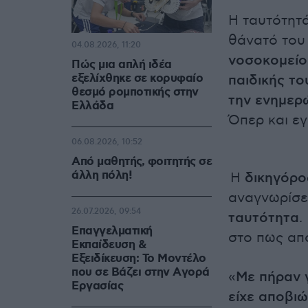
Η ταυτότητ
θάνατό του
04.08.2026, 11:20
νοσοκομείο
Πώς μια απλή ιδέα
εξελίχθηκε σε κορυφαίο
παιδικής το
θεσμό ρομποτικής στην
την ενημερ
Ελλάδα
Όπερ και εγ
06.08.2026, 10:52
Από μαθητής, φοιτητής σε
άλλη πόλη!
Η
δικηγόρο
αναγνωρίσε
26.07.2026, 09:54
ταυτότητα
.
Επαγγελματική
στο πως απ
Εκπαίδευση &
Εξειδίκευση: Το Mοντέλο
που σε Bάζει στην Aγορά
«
Με πήραν 
Eργασίας
είχε αποβιώ