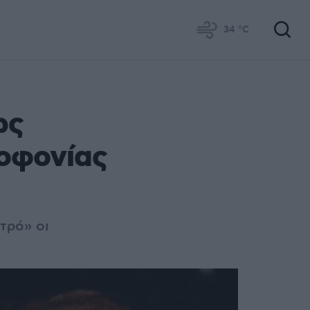
34
°C
ως
λοφονίας
τρό» οι