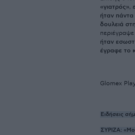
«γιατρός»
, 
ήταν πάντα 
δουλειά στ
περιέγραψ
ήταν εσωστρ
έγραφε το κ
Glomex Play
Ειδήσεις σήμ
ΣΥΡΙΖΑ: «Μο