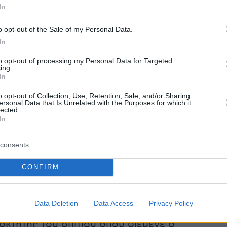
In
η αστυνομία αναζητούσε τα ίχνη του οι δυο
o opt-out of the Sale of my Personal Data.
χαν συναντηθεί. Η τελευταία φορά που είχαν
In
 όταν πήρε άδεια από τη φυλακή, το 1996.
to opt-out of processing my Personal Data for Targeted
ομά του ενεπλάκη στην υπόθεση της
ing.
In
ς
Νικολαΐδη - Καλαθάκη
, ο
Μαζαράκης
είχε
 και κανείς δεν ήξερε που βρίσκεται.
o opt-out of Collection, Use, Retention, Sale, and/or Sharing
ersonal Data that Is Unrelated with the Purposes for which it
lected.
In
 το Live News το όνομα
«Άκης Τασιούλας»
,
παρκτό πρόσωπο. Γείτονές του ανέφεραν ότι
consents
ικός άνθρωπος και έπαιρνε φαγητό μέσω
αράλληλα ασχολιόταν με τον υπολογιστή του,
CONFIRM
ς στις υποχρεώσεις του και σπάνια τον
ν κάποιος.
Data Deletion
Data Access
Privacy Policy
ιοκτήτης του σπιτιου όπου διέμενε ο