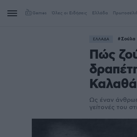
Games
Όλες οι Ειδήσεις
Ελλάδα
Πρωτοσέλι
Σούλα
ΕΛΛΑΔΑ
Πώς ζού
δραπέτη
Καλαθάκ
Ως έναν άνθρωπ
γείτονές του σ