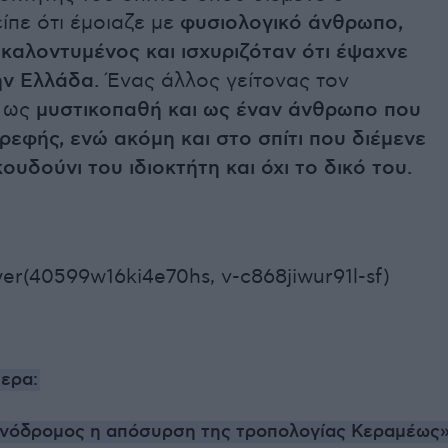
είπε ότι έμοιαζε με
φυσιολογικό άνθρωπο,
καλοντυμένος και ισχυριζόταν ότι έψαχνε
ην Ελλάδα.
Ένας άλλος γείτονας τον
ε ως
μυστικοπαθή και ως έναν άνθρωπο που
εφής, ενώ ακόμη και στο σπίτι που διέμενε
ουδούνι του ιδιοκτήτη και όχι το δικό του.
er(40599w16ki4e70hs, v-c868jiwur91l-sf)
ερα:
νόδρομος η απόσυρση της τροπολογίας Κεραμέως