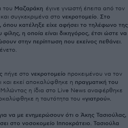
ά του
Μαζαράκη
έγινε γνωστή έπειτα από τον
 και συγκεκριμένα στο
νεκροτομείο
.
Στο
, όπου κατέληξε είχε αφήσει το τηλέφωνο της
υ φίλης, η οποία είναι δικηγόρος, έτσι ώστε να
ώσουν στην περίπτωση που εκείνος πεθάνει
.
ένετο.
ς
πήγε στο
νεκροτομείο
προκειμένου να τον
ι και εκεί αποκαλύφθηκε η
πραγματική του
 Μιλώντας η ίδια στο Live News αναφέρθηκε
οκαλύφθηκε η ταυτότητα του
«γιατρού».
για να με ενημερώσουν ότι ο Άκης Τασιούλας,
σει στο νοσοκομείο Ιπποκράτειο. Τασιούλα