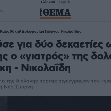
Ελληνικά
English
δα
 Καλαθάκη
Δολοφονία
Γιώργος Νικολαΐδης
σε για δύο δεκαετίες 
ς ο «γιατρός» της δο
η - Νικολαΐδη
ο της διπλανής πόρτας περιέγραψαν τον «για
τη Νέα Σμύρνη