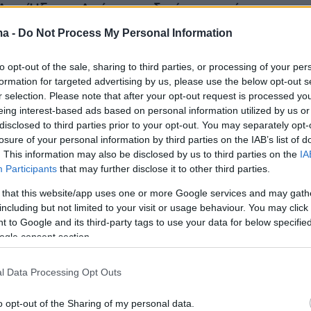
Άκη Ήξερα. Από τα παιδικά μου χρόνια τον
κη. Πήγα λοιπόν να δω περί τίνος πρόκειται.
ma -
Do Not Process My Personal Information
 στο νεκροτομείο και είπα ότι αυτός δεν
to opt-out of the sale, sharing to third parties, or processing of your per
σιούλας, λέγεται Μαζαράκης Ηλίας. Ενημέρωσε
formation for targeted advertising by us, please use the below opt-out s
σαγωγή του ότι αν κάτι συμβεί να
r selection. Please note that after your opt-out request is processed y
ουν με εμένα και τους είχε δώσει το κινητό
eing interest-based ads based on personal information utilized by us or
disclosed to third parties prior to your opt-out. You may separately opt-
ωνο
», ανέφερε αρχικά.
losure of your personal information by third parties on the IAB’s list of
. This information may also be disclosed by us to third parties on the
IA
εσε ότι δεν είχε επικοινωνία μαζί του και δε
Participants
that may further disclose it to other third parties.
 έμενε στη
Νέα Σμύρνη
. Επιπλέον επεσήμανε
 that this website/app uses one or more Google services and may gath
ιδικοί φίλοι λόγω φιλικών οικογενειακών
including but not limited to your visit or usage behaviour. You may click 
 to Google and its third-party tags to use your data for below specifi
ι κράτησαν επαφές ως φοιτητές. Όταν ο
ogle consent section.
πέρασε την πόρτα της φυλακής όλα άλλαξαν
. «Χαράμισε τη ζωή του», τόνισε
l Data Processing Opt Outs
τικά.
o opt-out of the Sharing of my personal data.