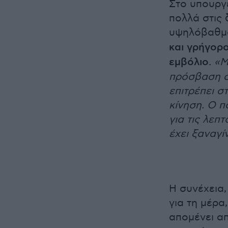
Στο υπουργ
πολλά στις 
υψηλόβαθμα
και γρήγορο
εμβόλιο.
«Μ
πρόσβαση σ
επιτρέπει σ
κίνηση. Ο π
για τις λεπ
έχει ξαναγί
Η συνέχεια,
για τη μέρα
απομένει α