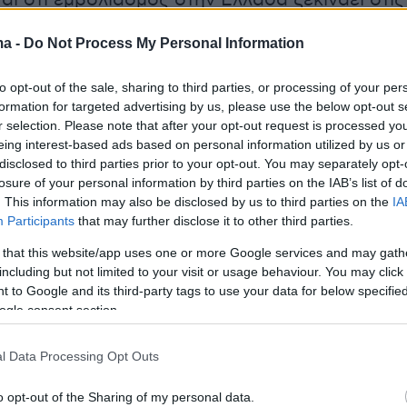
αι ότι εμβολιασμός στην Ελλάδα ξεκινάει στις
ίου σε πέντε νοσοκομεία σε Αθήνα και
ma -
Do Not Process My Personal Information
η. Μία ημερομηνία κατά την οποία
θα κάνει τ
ι ο πρωθυπουργός, Κυριάκος Μητσοτάκης
,
to opt-out of the sale, sharing to third parties, or processing of your per
λυψε την Δευτέρα κατά την συνάντηση που
formation for targeted advertising by us, please use the below opt-out s
r selection. Please note that after your opt-out request is processed y
 πρόεδρο της Δημοκρατίας, Αικατερίνη
eing interest-based ads based on personal information utilized by us or
ούλου.
disclosed to third parties prior to your opt-out. You may separately opt-
losure of your personal information by third parties on the IAB’s list of
. This information may also be disclosed by us to third parties on the
IA
πως έγινε γνωστό, στις 26 Δεκεμβρίου
Participants
that may further disclose it to other third parties.
να παραλάβει τις πρώτες, 9.000 δόσεις
 that this website/app uses one or more Google services and may gath
πίσης προγραμματίζεται, έως το τέλος
including but not limited to your visit or usage behaviour. You may click 
να έχουμε παραλάβει 429.000 δόσεις και έως
 to Google and its third-party tags to use your data for below specifi
ρτίου 1.265.550 δόσεις.
ogle consent section.
ίνουμε ραντεβού
l Data Processing Opt Outs
o opt-out of the Sharing of my personal data.