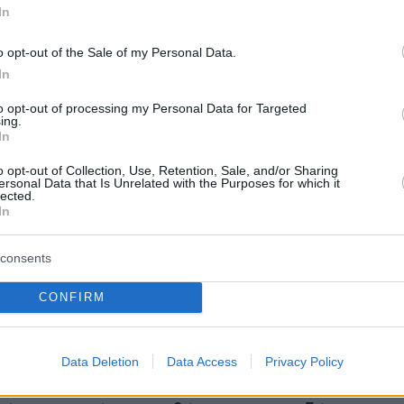
In
ο πως ο εμβολιασμός είναι εθελοντικός,
οι
χρειαστούν και τα απαραίτητα «κανάλια
o opt-out of the Sale of my Personal Data.
In
ς»
με το κράτος προκειμένου να κλείσουν το
υς. Έτσι, σύμφωνα με το σκέλος που έχει
to opt-out of processing my Personal Data for Targeted
ing.
ο υπουργείο Ψηφιακής Διακυβέρνησης τα
In
είναι τα εξής:
o opt-out of Collection, Use, Retention, Sale, and/or Sharing
ersonal Data that Is Unrelated with the Purposes for which it
lected.
αγογράφηση
In
μμένοι στην άυλη συνταγογράφηση θα λάβου
consents
κινητό τους τηλέφωνο με την ημερομηνία και
CONFIRM
υ ραντεβού. Η εγγραφή στην άυλη
φηση γίνεται ήδη στο
ehealth.gov.gr
με τους
υ Taxisnet και τον ΑΜΚΑ.
Data Deletion
Data Access
Privacy Policy