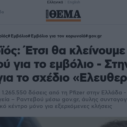
Ελληνικά
English
δα
οϊός
Εμβόλιο
Εμβόλιο για τον κορωνοϊό
gov.gr
ός: Έτσι θα κλείνουμε
ύ για το εμβόλιο - Στη
για το σχέδιο «Ελευθερ
1.265.550 δόσεις από τη Pfizer στην Ελλάδα 
εία – Ραντεβού μέσω gov.gr, άυλης συνταγο
κό κέντρο μόνο για εξερχόμενες κλήσεις