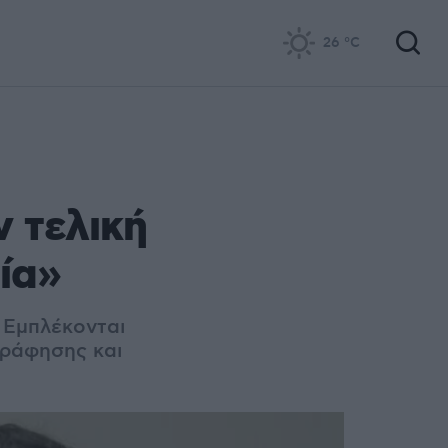
26
°C
ν τελική
ία»
- Εμπλέκονται
γράφησης και