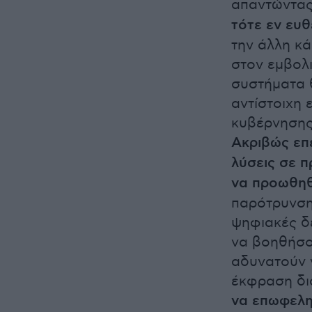
απαντώντας 
τότε εν ευθ
την άλλη κά
στον εμβολι
συστήματα 
αντίστοιχη 
κυβέρνησης 
Ακριβώς επ
λύσεις σε π
να προωθηθ
παρότρυνση
ψηφιακές δε
να βοηθήσου
αδυνατούν ν
έκφραση δι
να επωφελη