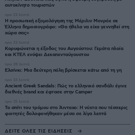
αυτοκίνητο τουριστών
πριν 23 λεπτά
Η προσωπική εξομολόγηση της Μέριλιν Μονρόε σε
Έλληνα δημοσιογράφο: «Θα ήθελα να είχα γεννηθεί στη
χώρα σας»
πριν 23 λεπτά
Κορυφώνεται η έξοδος του Αυγούστου: Γεμάτα πλοία
και ΚΤΕΛ ενόψει Δεκαπενταύγουστου
πριν 28 λεπτά
Ελσίνκι: Mια δεύτερη πόλη βρίσκεται κάτω από τη γη
πριν 33 λεπτά
Ancient Greek Sandals: Πώς το ελληνικό σανδάλι έγινε
διεθνές brand και έφτασε στην Camper
πριν 35 λεπτά
Το σπίτι του τρόμου στο Άινταχο: Η νύχτα που τέσσερις
φοιτητές δολοφονήθηκαν μέσα σε λίγα λεπτά
ΔΕΙΤΕ ΟΛΕΣ ΤΙΣ ΕΙΔΗΣΕΙΣ