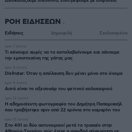
Διασκεδάζουμε υπεύθυνα, επιστρέφουμε με ασφάλεια
ΡΟΗ ΕΙΔΗΣΕΩΝ
Ειδήσεις
Δημοφιλή
Σχολιασμένα
πριν 7 λεπτά
Τι κάνουμε χωρίς να το καταλαβαίνουμε και χάνουμε
την εμπιστοσύνη της γάτας μας
πριν 8 λεπτά
Disfrutar: Όταν η απόλαυση δεν μένει μόνο στο όνομα
πριν 8 λεπτά
Αυτό είναι το αξεσουάρ του φετινού καλοκαιριού
πριν 12 λεπτά
Η αδημοσίευτη φωτογραφία του Δημήτρη Παπαμιχαήλ
που τραβήχτηκε πριν από 22 χρόνια στο καμαρίνι του
πριν 13 λεπτά
Στο 401 οι δύο αστυνομικοί μετά το τροχαίο στην
Αθηνών-Σουνίου, πώς έγινε η σφοδρή σύγκρουση με