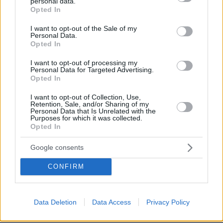
personal data.
grant or deny consent to Google and its third-party tags to
ανταπόκριση. Η πρεσβεία της Τουρκίας στο
Opted In
use your data for below specified purposes in below Google
ψευδοκράτος διέψευσε τις αναφορές Ακιντζί
consent section.
I want to opt-out of the Sale of my
ζητώντας να μείνει έξω από την προεκλογική
Personal Data.
Opted In
αντιπαράθεση η Τουρκία
I want to opt-out of processing my
Personal Data for Targeted Advertising.
Ανοιχτοί λογαριασμοί στο β’ γύρο
Opted In
I want to opt-out of Collection, Use,
Όλες οι δημοσκοπήσεις δείχνουν πως
Retention, Sale, and/or Sharing of my
Personal Data that Is Unrelated with the
πρόκειται για διαδικασία δύο γύρων, καθώς
Purposes for which it was collected.
δύσκολα οποιοσδήποτε από τους υποψήφιους
Opted In
θα μπορούσε να αγγίξει το 50% των
Google consents
ψηφοφόρων. Το πιθανότερο είναι οι Ακιντζί και
Τατάρ να βρεθούν απέναντι την ερχόμενη
CONFIRM
Κυπριακή, εκπροσωπώντας την Αριστερά και
την Δεξιά αλλά και διαφορετικές φιλοσοφίες
Data Deletion
Data Access
Privacy Policy
για την σχέση με την Τουρκία και το Κυπριακό.
Σημαντικό ρόλο θα διαδραματίσουν οι