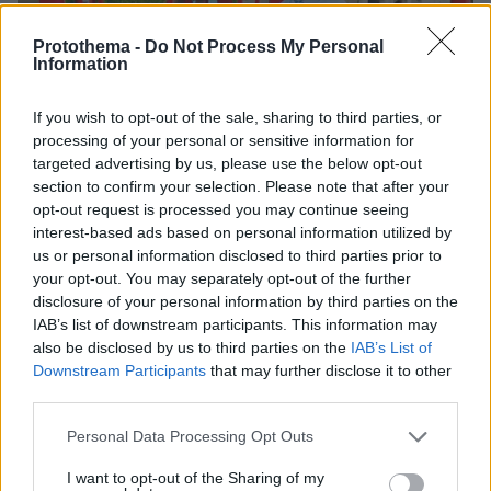
Protothema -
Do Not Process My Personal
Information
If you wish to opt-out of the sale, sharing to third parties, or
processing of your personal or sensitive information for
targeted advertising by us, please use the below opt-out
section to confirm your selection. Please note that after your
opt-out request is processed you may continue seeing
interest-based ads based on personal information utilized by
us or personal information disclosed to third parties prior to
your opt-out. You may separately opt-out of the further
disclosure of your personal information by third parties on the
IAB’s list of downstream participants. This information may
also be disclosed by us to third parties on the
IAB’s List of
Downstream Participants
that may further disclose it to other
third parties.
Please note that this website/app uses one or more Google
Personal Data Processing Opt Outs
Ο Ακιντζί κάλεσε τον πρέσβη της Τουρκίας για
services and may gather and store information including but
not limited to your visit or usage behaviour. You may click to
I want to opt-out of the Sharing of my
εξηγήσεις, χωρίς όμως να υπάρξει