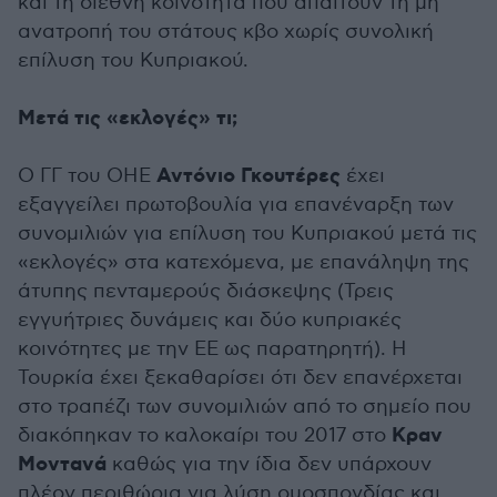
και τη διεθνή κοινότητα που απαιτούν τη μη
ανατροπή του στάτους κβο χωρίς συνολική
επίλυση του Κυπριακού.
Μετά τις «εκλογές» τι;
Αντόνιο Γκουτέρες
Ο ΓΓ του ΟΗΕ
έχει
εξαγγείλει πρωτοβουλία για επανέναρξη των
συνομιλιών για επίλυση του Κυπριακού μετά τις
«εκλογές» στα κατεχόμενα, με επανάληψη της
άτυπης πενταμερούς διάσκεψης (Τρεις
εγγυήτριες δυνάμεις και δύο κυπριακές
κοινότητες με την ΕΕ ως παρατηρητή). Η
Τουρκία έχει ξεκαθαρίσει ότι δεν επανέρχεται
στο τραπέζι των συνομιλιών από το σημείο που
Κραν
διακόπηκαν το καλοκαίρι του 2017 στο
Μοντανά
καθώς για την ίδια δεν υπάρχουν
πλέον περιθώρια για λύση ομοσπονδίας και