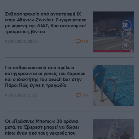
Σοβαρό τροχαίο από αναστροφή ΙΧ
στην Αθηνών-Σουνίου: Συγκρούστηκε
με μηχανή της ΔΙΑΣ, δύο αστυνομικοί
τραυματίες, βίντεο
168
08.08.2026, 23:07
Loaded
:
100.00%
Για ανθρωποκτονία από αμέλεια
κατηγορούνται οι γονείς του 4χρονου
και ο ιδιοκτήτης του beach bar στην
Πάρο: Πώς έγινε η τραγωδία
107
08.08.2026, 21:22
Οι «Πράσινες Μπότες»: 30 χρόνια
μετά, το Έβερεστ μπορεί να δώσει
πίσω έναν από τους νεκρούς του