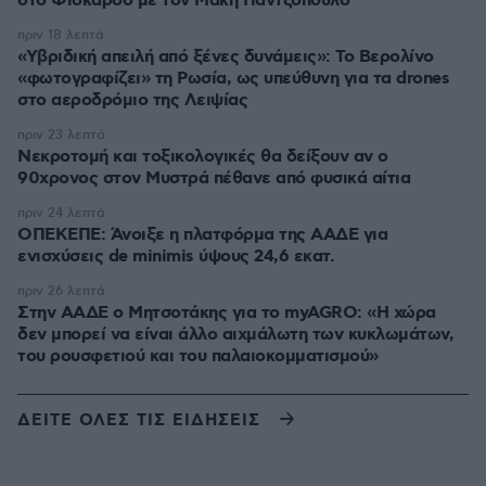
στο Φισκάρδο με τον Μάκη Παντζόπουλο
πριν 18 λεπτά
«Υβριδική απειλή από ξένες δυνάμεις»: Το Βερολίνο
«φωτογραφίζει» τη Ρωσία, ως υπεύθυνη για τα drones
στο αεροδρόμιο της Λειψίας
πριν 23 λεπτά
Νεκροτομή και τοξικολογικές θα δείξουν αν ο
90χρονος στον Μυστρά πέθανε από φυσικά αίτια
πριν 24 λεπτά
ΟΠΕΚΕΠΕ: Άνοιξε η πλατφόρμα της ΑΑΔΕ για
ενισχύσεις de minimis ύψους 24,6 εκατ.
πριν 26 λεπτά
Στην ΑΑΔΕ ο Μητσοτάκης για το myAGRO: «Η χώρα
δεν μπορεί να είναι άλλο αιχμάλωτη των κυκλωμάτων,
του ρουσφετιού και του παλαιοκομματισμού»
ΔΕΙΤΕ ΟΛΕΣ ΤΙΣ ΕΙΔΗΣΕΙΣ