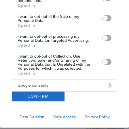
personal data.
grant or deny consent to Google and its third-party tags to
Opted In
use your data for below specified purposes in below Google
consent section.
I want to opt-out of the Sale of my
Personal Data.
Opted In
I want to opt-out of processing my
Personal Data for Targeted Advertising.
Opted In
I want to opt-out of Collection, Use,
Retention, Sale, and/or Sharing of my
Personal Data that Is Unrelated with the
06.08.2026, 04:44
Purposes for which it was collected.
Opted In
«Τα παιδιά έχουν μια μικρή ίωση»: Το τελευταίο
μήνυμα της μητέρας στον πρώην σύζυγό της πριν
Google consents
δολοφονήσει τα τέσσερα παιδιά τους
CONFIRM
Ζευγάρι Βρετανών με 3 παιδιά
πούλησαν τα πάντα για να
αγοράσουν σπίτι στην Αιγιάλεια,
Data Deletion
Data Access
Privacy Policy
καταστράφηκε από την πυρκαγιά λίγο
πριν μετακομίσουν, φωτογραφίες