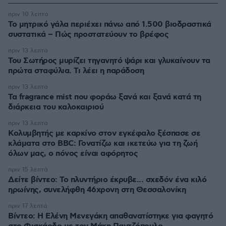
πριν 10 λεπτά
Το μητρικό γάλα περιέχει πάνω από 1.500 βιοδραστικά
συστατικά – Πώς προστατεύουν το βρέφος
πριν 13 λεπτά
Του Σωτήρος μυρίζει τηγανητό ψάρι και γλυκαίνουν τα
πρώτα σταφύλια. Τι λέει η παράδοση
πριν 13 λεπτά
Τα fragrance mist που φοράω ξανά και ξανά κατά τη
διάρκεια του καλοκαιριού
πριν 13 λεπτά
Κολυμβητής με καρκίνο στον εγκέφαλο ξέσπασε σε
κλάματα στο BBC: Γονατίζω και ικετεύω για τη ζωή
όλων μας, ο πόνος είναι αφόρητος
πριν 15 λεπτά
Δείτε βίντεο: Το πλυντήριο έκρυβε... σχεδόν ένα κιλό
ηρωίνης, συνελήφθη 46χρονη στη Θεσσαλονίκη
πριν 17 λεπτά
Βίντεο: Η Ελένη Μενεγάκη απαθανατίστηκε για φαγητό