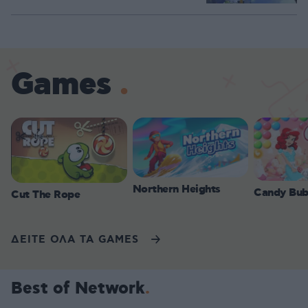
Games
Northern Heights
Candy Bub
Cut The Rope
ΔΕΙΤΕ ΟΛΑ ΤΑ GAMES
Best of Network