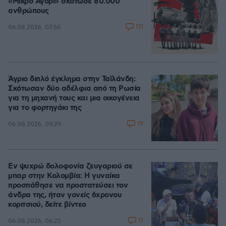
«Μικρό Αγόρι» σκότωσε 80.000
ανθρώπους
111
06.08.2026, 07:56
Άγριο διπλό έγκλημα στην Ταϊλάνδη:
Σκότωσαν δύο αδέλφια από τη Ρωσία
για τη μηχανή τους και μια οικογένεια
για το φορτηγάκι της
19
06.08.2026, 09:29
Εν ψυχρώ δολοφονία ζευγαριού σε
μπαρ στην Κολομβία: Η γυναίκα
προσπάθησε να προστατεύσει τον
άνδρα της, ήταν γονείς 6χρονου
κοριτσιού, δείτε βίντεο
11
06.08.2026, 06:25