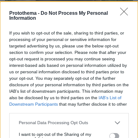
Protothema -
Do Not Process My Personal
Information
If you wish to opt-out of the sale, sharing to third parties, or
processing of your personal or sensitive information for
06.08.2026, 09:18
targeted advertising by us, please use the below opt-out
Νεαρή γυναίκα με ακατέργαστη ομορφιά από την
section to confirm your selection. Please note that after your
Αιθιοπία έγινε viral, δείτε την εντυπωσιακή
opt-out request is processed you may continue seeing
μεταμόρφωσή της από μακιγιέρ
interest-based ads based on personal information utilized by
us or personal information disclosed to third parties prior to
your opt-out. You may separately opt-out of the further
disclosure of your personal information by third parties on the
IAB’s list of downstream participants. This information may
also be disclosed by us to third parties on the
IAB’s List of
Downstream Participants
that may further disclose it to other
third parties.
Please note that this website/app uses one or more Google
Personal Data Processing Opt Outs
services and may gather and store information including but
not limited to your visit or usage behaviour. You may click to
I want to opt-out of the Sharing of my