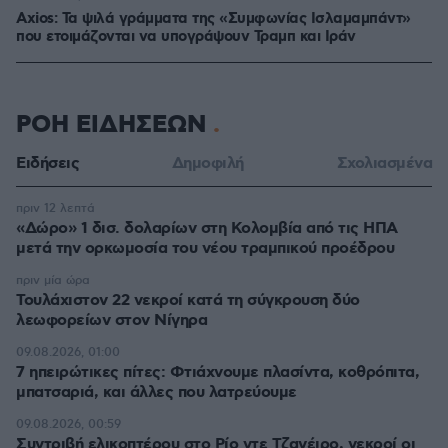
Axios: Τα ψιλά γράμματα της «Συμφωνίας Ισλαμαμπάντ»
που ετοιμάζονται να υπογράψουν Τραμπ και Ιράν
ΡΟΗ ΕΙΔΗΣΕΩΝ
Ειδήσεις
Δημοφιλή
Σχολιασμένα
πριν 12 λεπτά
«Δώρο» 1 δισ. δολαρίων στη Κολομβία από τις ΗΠΑ
μετά την ορκωμοσία του νέου τραμπικού προέδρου
πριν μία ώρα
Τουλάχιστον 22 νεκροί κατά τη σύγκρουση δύο
λεωφορείων στον Νίγηρα
09.08.2026, 01:00
7 ηπειρώτικες πίτες: Φτιάχνουμε πλασίντα, κοθρόπιτα,
μπατσαριά, και άλλες που λατρεύουμε
09.08.2026, 00:59
Συντριβή ελικοπτέρου στο Ρίο ντε Τζανέιρο, νεκροί οι