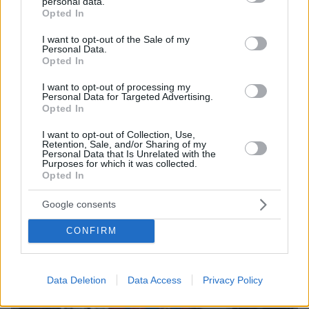
personal data.
grant or deny consent to Google and its third-party tags to
Opted In
use your data for below specified purposes in below Google
consent section.
I want to opt-out of the Sale of my
Personal Data.
Opted In
I want to opt-out of processing my
Personal Data for Targeted Advertising.
Opted In
08.08.2026, 18:08
Μυστήριο 3.500 ετών στη Σαντορίνη: Ο 15χρονος
I want to opt-out of Collection, Use,
Retention, Sale, and/or Sharing of my
που δεν πρόλαβε να ξεφύγει από το τσουνάμι
Personal Data that Is Unrelated with the
μπορεί ν' αλλάξει τη χρονολογία της μεγάλης
Purposes for which it was collected.
έκρηξης
Opted In
Google consents
CONFIRM
Data Deletion
Data Access
Privacy Policy