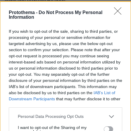
πάνω από στρατιωτική βάση
Protothema -
Do Not Process My Personal
ΔΕΙΤΕ ΟΛΕΣ ΤΙΣ ΕΙΔΗΣΕΙΣ
Information
If you wish to opt-out of the sale, sharing to third parties, or
processing of your personal or sensitive information for
ΤΑ ΠΙΟ ΔΗΜΟΦΙΛΗ
targeted advertising by us, please use the below opt-out
section to confirm your selection. Please note that after your
opt-out request is processed you may continue seeing
interest-based ads based on personal information utilized by
us or personal information disclosed to third parties prior to
your opt-out. You may separately opt-out of the further
disclosure of your personal information by third parties on the
IAB’s list of downstream participants. This information may
also be disclosed by us to third parties on the
IAB’s List of
Downstream Participants
that may further disclose it to other
third parties.
Please note that this website/app uses one or more Google
Personal Data Processing Opt Outs
services and may gather and store information including but
not limited to your visit or usage behaviour. You may click to
I want to opt-out of the Sharing of my