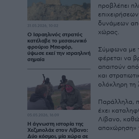
προβλέπει πλ
επιχειρήσεω
δυνάμεων από
31.05.2026, 10:02
χώρας.
Ο Ισραηλινός στρατός
κατέλαβε το μεσαιωνικό
φρούριο Μποφόρ,
Σύμφωνα με τ
ύψωσε εκεί την ισραηλινή
φέρεται να β
σημαία
απαιτούν από
και στρατιωτι
ολόκληρη τη λ
Παράλληλα, π
έχει καταληφθ
05.05.2026, 16:09
Λίβανο, καθώ
Η άγνωστη ιστορία της
αποχώρηση» τ
Χεζμπολάχ στον Λίβανο:
Δύο κόσμοι, μία χώρα σε