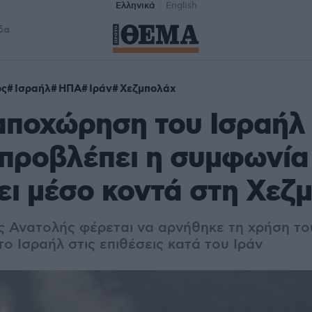
Ελληνικά
English
δα
ος
Ισραήλ
ΗΠΑ
Ιράν
Χεζμπολάχ
αποχώρηση του Ισραήλ 
προβλέπει η συμφωνία
έει μέσο κοντά στη Χεζ
 Ανατολής φέρεται να αρνήθηκε τη χρήση το
ο Ισραήλ στις επιθέσεις κατά του Ιράν