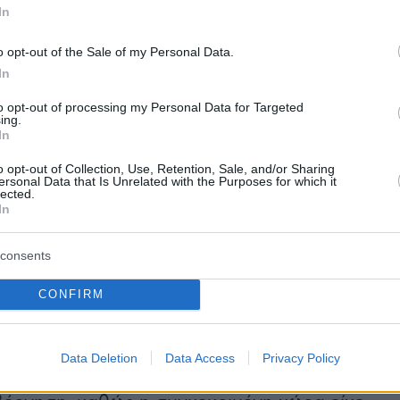
βανο.
In
o opt-out of the Sale of my Personal Data.
 αυτές συμπίπτουν με τις συνεχιζόμενες επαφέ
In
λινών και λιβανικών αντιπροσωπειών στην
to opt-out of processing my Personal Data for Targeted
με αντικείμενο την αποκλιμάκωση της έντασης
ing.
νορα.
In
o opt-out of Collection, Use, Retention, Sale, and/or Sharing
ήσης εναέριου χώρου
ersonal Data that Is Unrelated with the Purposes for which it
lected.
In
, νέο δημοσίευμα του ισραηλινού δημόσιου
τικού φορέα
Kan
αναφέρει ότι μία χώρα της
consents
 Κόλπου αρνήθηκε να επιτρέψει τη χρήση του
CONFIRM
ου της από το Ισραήλ κατά τη διάρκεια των
ιδρομών εναντίον στόχων στο Ιράν.
Data Deletion
Data Access
Privacy Policy
ο ρεπορτάζ, η απόφαση αιφνιδίασε την