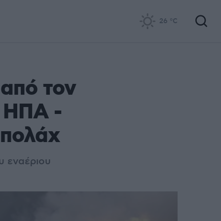
26
°C
από τον
 ΗΠΑ -
μπολάχ
υ εναέριου