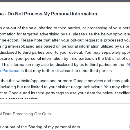
 επέμενε για τον Λίβανο
ma -
Do Not Process My Personal Information
 υποστηρίζει ότι η ιρανική πλευρά είχε θέσει
ασική προϋπόθεση την ένταξη του μετώπου τ
to opt-out of the sale, sharing to third parties, or processing of your per
formation for targeted advertising by us, please use the below opt-out s
ποιαδήποτε συνολική συμφωνία με την
r selection. Please note that after your opt-out request is processed y
eing interest-based ads based on personal information utilized by us or
disclosed to third parties prior to your opt-out. You may separately opt-
losure of your personal information by third parties on the IAB’s list of
είχε προκαλέσει αντιδράσεις στο Ισραήλ, το
. This information may also be disclosed by us to third parties on the
IA
ε να διαχωρίσει τις διαπραγματεύσεις για το
Participants
that may further disclose it to other third parties.
σύγκρουση με τη Χεζμπολάχ.
 that this website/app uses one or more Google services and may gath
including but not limited to your visit or usage behaviour. You may click 
ι ότι τον προηγούμενο μήνα, όταν υπήρχαν
 to Google and its third-party tags to use your data for below specifi
ogle consent section.
ίξεις πως μια αμερικανοϊρανική συμφωνία
ντά, ισραηλινά μέσα ενημέρωσης μετέδιδαν ότ
l Data Processing Opt Outs
ς ένοπλες δυνάμεις προετοιμάζονταν για το
α αναγκαστούν να περιορίσουν τις επιχειρήσε
o opt-out of the Sharing of my personal data.