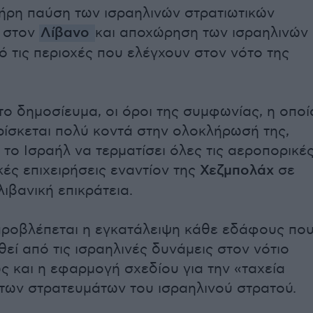
ήρη παύση των ισραηλινών στρατιωτικών
ν στον
Λίβανο
και αποχώρηση των ισραηλινών
 τις περιοχές που ελέγχουν στον νότο της
ο δημοσίευμα, οι όροι της συμφωνίας, η οποί
ρίσκεται πολύ κοντά στην ολοκλήρωσή της,
 το Ισραήλ να τερματίσει όλες τις αεροπορικέ
κές επιχειρήσεις εναντίον της
Χεζμπολάχ
σε
ιβανική επικράτεια.
ροβλέπεται η εγκατάλειψη κάθε εδάφους πο
εί από τις ισραηλινές δυνάμεις στον νότιο
ς και η εφαρμογή σχεδίου για την «ταχεία
ων στρατευμάτων του ισραηλινού στρατού.