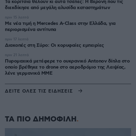
Τα κορίτσια θέλουν κι αυτά τσέπες: Η 8χρονη που τις
διεκδίκησε από μεγάλη αλυσίδα καταστημάτων
πριν 15 λεπτά
Με νέα τιμή η Mercedes A-Class στην Ελλάδα, για
περιορισμένα αντίτυπα
πριν 17 λεπτά
Διακοπές στη Σύρο: Οι κορυφαίες εμπειρίες
πριν 21 λεπτά
Πυρομαχικά μετέφερε το ουκρανικό Antonov δίπλα στο
οποίο βρέθηκε το drone στο αεροδρόμιο της Λειψίας,
λένε γερμανικά ΜΜΕ
ΔΕΙΤΕ ΟΛΕΣ ΤΙΣ ΕΙΔΗΣΕΙΣ
ΤΑ ΠΙΟ ΔΗΜΟΦΙΛΗ