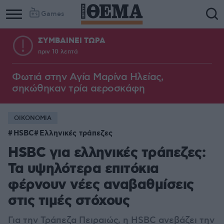
Games
ΣΥΜΒΑΙΝΕΙ ΤΩΡΑ
πριν 10 λεπτά
Φωτιά στην Aγία Μαρίνα Ηλείας,
σηκώθηκαν τρία αεροσκάφη
ΟΙΚΟΝΟΜΙΑ
HSBC
Ελληνικές τράπεζες
HSBC για ελληνικές τράπεζες:
Τα υψηλότερα επιτόκια
φέρνουν νέες αναβαθμίσεις
στις τιμές στόχους
Για την Τράπεζα Πειραιώς, η HSBC ανεβάζει την