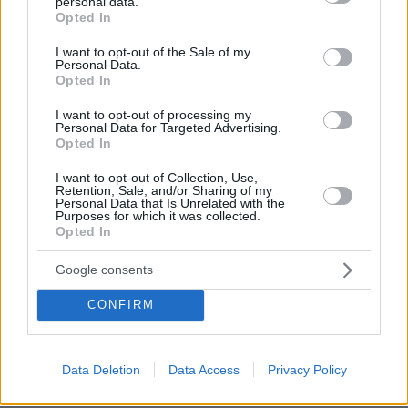
personal data.
grant or deny consent to Google and its third-party tags to
Opted In
67
06.08.2026, 04:44
use your data for below specified purposes in below Google
consent section.
I want to opt-out of the Sale of my
Personal Data.
Opted In
Το εξωτικό φρούτο που καλλιεργείται
I want to opt-out of processing my
μόνο σε ένα ελληνικό νησί
Personal Data for Targeted Advertising.
Opted In
10
06.08.2026, 10:57
I want to opt-out of Collection, Use,
Retention, Sale, and/or Sharing of my
Personal Data that Is Unrelated with the
Purposes for which it was collected.
Opted In
Οι πρώτες εικόνες του νέου Canadair
Google consents
515 που έρχεται Ελλάδα και θα πετά
και νύχτα
CONFIRM
225
06.08.2026, 10:22
Data Deletion
Data Access
Privacy Policy
Loaded
:
70.35%