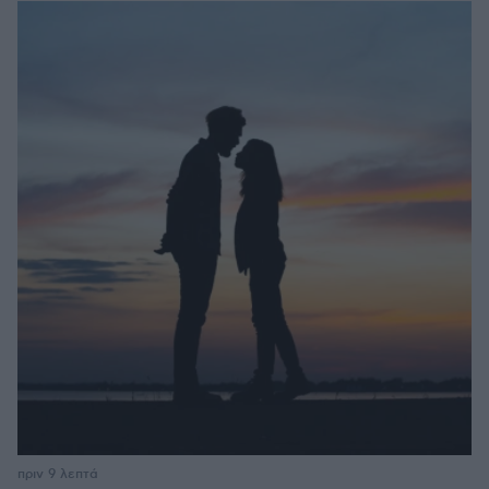
πριν 9 λεπτά