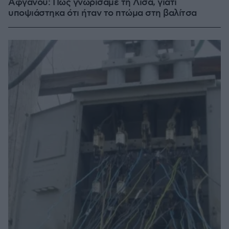
Αφγανού: Πώς γνωρίσαμε τη Λίσα, γιατί
υποψιάστηκα ότι ήταν το πτώμα στη βαλίτσα