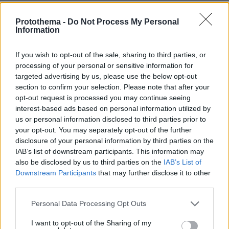
Καρχαρίες τίγρεις, οι «σκουπιδοφάγοι»
Protothema -
Do Not Process My Personal
Information
του ωκεανού: Τρώνε από αχινούς
μέχρι γάτες και προφυλακτικά,
αψηφούν ακόμη και τους τυφώνες
If you wish to opt-out of the sale, sharing to third parties, or
processing of your personal or sensitive information for
8
06.08.2026, 14:45
targeted advertising by us, please use the below opt-out
section to confirm your selection. Please note that after your
opt-out request is processed you may continue seeing
interest-based ads based on personal information utilized by
Με κλαρίνα και μοιρολόγια το
τελευταίο αντίο στον Λάκη Χαλκιά στο
us or personal information disclosed to third parties prior to
A' Νεκροταφείο, συντετριμμένη η
your opt-out. You may separately opt-out of the further
οικογένειά του
disclosure of your personal information by third parties on the
IAB’s list of downstream participants. This information may
11
06.08.2026, 13:10
also be disclosed by us to third parties on the
IAB’s List of
Downstream Participants
that may further disclose it to other
third parties.
«Τα παιδιά έχουν μια μικρή ίωση»: Το
Please note that this website/app uses one or more Google
Personal Data Processing Opt Outs
τελευταίο μήνυμα της μητέρας στον
services and may gather and store information including but
πρώην σύζυγό της πριν δολοφονήσει
not limited to your visit or usage behaviour. You may click to
I want to opt-out of the Sharing of my
τα τέσσερα παιδιά τους