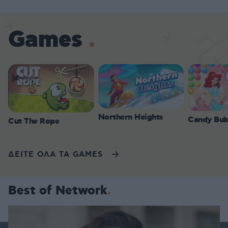
Games
Northern Heights
Candy Bub
Cut The Rope
ΔΕΙΤΕ ΟΛΑ ΤΑ GAMES
Best of Network