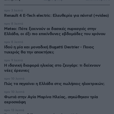
πριν 3 λεπτά
Renault 4 E-Tech electric: Ελευθερία για πάντα! (+video)
πριν 8 λεπτά
Meteo: Πότε ξεκινούν οι δασικές πυρκαγιές στην
Ελλάδα, οι έξι πιο επικίνδυνες εβδομάδες του χρόνου
πριν 8 λεπτά
Ιδού η μία και μοναδική Bugatti Destrier - Ποιος
τυχερός θα την αποκτήσει;
πριν 9 λεπτά
Η ιδανική διαφορά ηλικίας στο ζευγάρι: τι δείχνουν
νέες έρευνες
πριν 10 λεπτά
Πώς τα πηγαίνει η Ελλάδα στις πωλήσεις ηλεκτρικών;
πριν 10 λεπτά
Φωτιά στην Aγία Μαρίνα Ηλείας, σηκώθηκαν τρία
αεροσκάφη
πριν 13 λεπτά