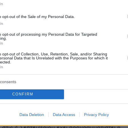
In
πτυξη της ελληνικής οικονομίας στα επίπεδα
φέτος παρά τις επιπτώσεις του
πολέμου στο
o opt-out of the Sale of my Personal Data.
τεί τη δυναμική των πρωτογενών
In
ν και την πρόωρης εξόφλησης του δημοσίου
to opt-out of processing my Personal Data for Targeted
ing.
λληλα με την πολιτική περιστολής της
In
ής
είναι οι κρίσιμοι παράγοντες πίσω από την
o opt-out of Collection, Use, Retention, Sale, and/or Sharing
ιονομική θέση της χώρας την οποία
ersonal Data that Is Unrelated with the Purposes for which it
lected.
στις εκθέσεις όλοι οι ξένοι οίκοι αξιολόγησης
In
consents
κονομικής πολιτικής είναι να επιτευχθεί
CONFIRM
αβάθμιση της πιστοληπτικής αξιολόγησης της
της επενδυτικής βαθμίδας. Έτσι θεωρείται
εύτερος εφετινός γύρος των αξιολογήσεων απ
Data Deletion
Data Access
Privacy Policy
οίκους που θα ξεκινήσει το φθινόπωρο.
 στις 4 Σεπτεμβρίου έχει προγραμματιστεί η