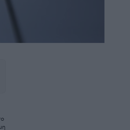
το
μη