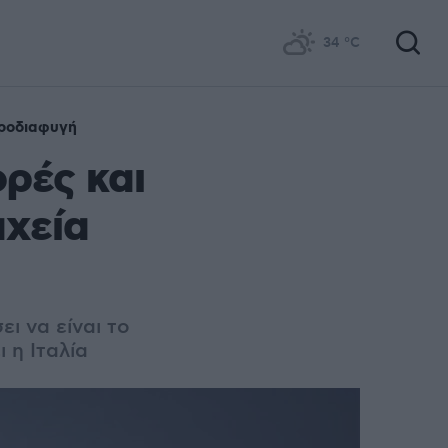
34
°C
ροδιαφυγή
ρές και
αχεία
ι να είναι το
 η Ιταλία