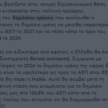
ου βασίζεται στην ισχυρή δημοσιονομική θέση
ι εντάσσεται στην πολιτική πρόωρης
ς του
δημόσιου χρέους
που ακολουθεί η
τόχος το δημόσιο χρέος να μειωθεί περαιτέρ
ου ΑΕΠ το 2027 και να πέσει κάτω το όριο του
Π
το 2029.
 και ειδικότερα από εφέτος, η Ελλάδα θα έχ
 αξιοσημείωτη
θετική ανατροπή
. Σύμφωνα με
βλέψεις το 2026 το δημόσιο χρέος της χώρας 
α είναι το υψηλότερο ως προς το ΑΕΠ στην ΕΕ
ία θα πάρει η
Ιταλία
. Αυτό θα συμβεί μετά τη
ετινή πτώση που αναμένεται για το δημόσιο
ρας μας στο 136,8% του ΑΕΠ κάτω από το
ς Ιταλίας που εκτιμάται ότι θα διαμορφωθεί σ
ΕΠ.