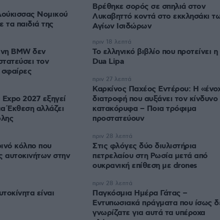
Βρέθηκε σορός σε σπηλιά στον
Δούκισσας Νομικού
Λυκαβηττό κοντά στο εκκλησάκι τ
 τα παιδιά της
Αγίων Ισιδώρων
πριν 18 λεπτά
μένη BMW δεν
Το ελληνικό βιβλίο που προτείνει η
τατεύσει τον
Dua Lipa
 σφαίρες
πριν 27 λεπτά
Καρκίνος Παχέος Εντέρου: Η «ένο
 Expo 2027 εξηγεί
διατροφή που αυξάνει τον κίνδυνο
α Έκθεση αλλάζει
κατακόρυφα – Ποια τρόφιμα
όλης
προστατεύουν
πριν 28 λεπτά
ρινό κόλπο που
Στις φλόγες δύο διυλιστήρια
ς αυτοκινήτων στην
πετρελαίου στη Ρωσία μετά από
ουκρανική επίθεση με drones
πριν 28 λεπτά
υτοκίνητα είναι
Παγκόσμια Ημέρα Γάτας –
Εντυπωσιακά πράγματα που ίσως δ
γνωρίζατε για αυτά τα υπέροχα