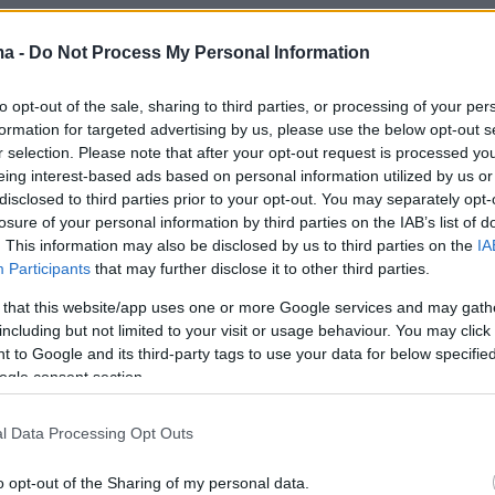
ma -
Do Not Process My Personal Information
βερνητικής πολιτικής είναι μία ακόμη πρόωρη
to opt-out of the sale, sharing to third parties, or processing of your per
ημοσίου χρέους προς το τέλος του έτους. Σ
formation for targeted advertising by us, please use the below opt-out s
ιστικοποιηθεί θα πρόκειται για αποπληρωμή
r selection. Please note that after your opt-out request is processed y
ανείου των 110 δισ ευρώ που είχε πάρει η
eing interest-based ads based on personal information utilized by us or
disclosed to third parties prior to your opt-out. You may separately opt-
τον
Ευρωπαϊκό Μηχανισμό Χρηματοπιστωτικής
losure of your personal information by third parties on the IAB’s list of
ς (EFSF)
στο πλαίσιο του δεύτερου μνημονίου.
. This information may also be disclosed by us to third parties on the
IA
Participants
that may further disclose it to other third parties.
ότι με την πρόωρη αποπληρωμή των 6,9 δισ
νίου η χώρα μας θα έχει καταφέρει να
 that this website/app uses one or more Google services and may gath
including but not limited to your visit or usage behaviour. You may click 
ρίπου 28 δισ ευρώ από τα 52,3 δισ ευρώ του
 to Google and its third-party tags to use your data for below specifi
ανείου του πρώτου μνημονίου.
ogle consent section.
 αυτή, εφέτος το καλοκαίρι εκτιμάται ότι θα
l Data Processing Opt Outs
τήσια μείωση του χρέους κατά 2,5% το ΑΕΠ!
o opt-out of the Sharing of my personal data.