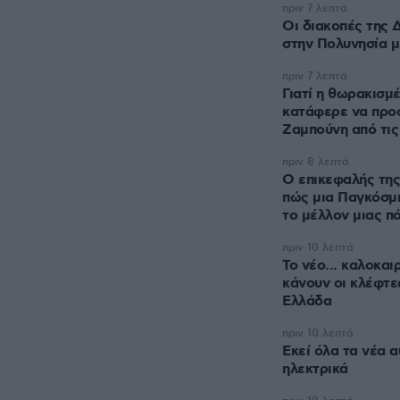
πριν 7 λεπτά
Οι διακοπές της 
στην Πολυνησία με
πριν 7 λεπτά
Γιατί η θωρακισ
κατάφερε να προσ
Ζαμπούνη από τις
πριν 8 λεπτά
Ο επικεφαλής της
πώς μια Παγκόσμι
το μέλλον μιας π
πριν 10 λεπτά
Το νέο... καλοκαι
κάνουν οι κλέφτε
Ελλάδα
πριν 10 λεπτά
Εκεί όλα τα νέα α
ηλεκτρικά