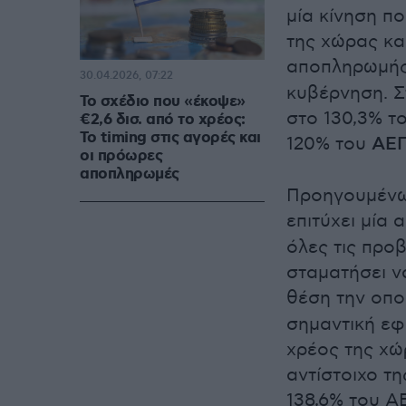
μία κίνηση π
της χώρας κα
αποπληρωμή
30.04.2026, 07:22
κυβέρνηση. Σ
Το σχέδιο που «έκοψε»
στο 130,3% τ
€2,6 δισ. από το χρέος:
Το timing στις αγορές και
120% του
ΑΕ
οι πρόωρες
αποπληρωμές
Προηγουμένως
επιτύχει μία
όλες τις προ
σταματήσει ν
θέση την οπο
σημαντική εφ
χρέος της χώ
αντίστοιχο τη
138,6% του Α