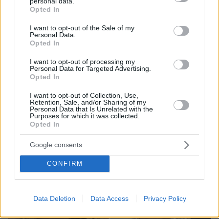
personal data.
grant or deny consent to Google and its third-party tags to
Opted In
use your data for below specified purposes in below Google
consent section.
08.08.2026, 18:08
I want to opt-out of the Sale of my
Personal Data.
Μυστήριο 3.500 ετών στη Σαντορίνη: Ο 15χρονος
Opted In
που δεν πρόλαβε να ξεφύγει από το τσουνάμι
μπορεί ν' αλλάξει τη χρονολογία της μεγάλης
I want to opt-out of processing my
έκρηξης
Personal Data for Targeted Advertising.
Opted In
I want to opt-out of Collection, Use,
Retention, Sale, and/or Sharing of my
Personal Data that Is Unrelated with the
Purposes for which it was collected.
Opted In
Google consents
CONFIRM
Data Deletion
Data Access
Privacy Policy