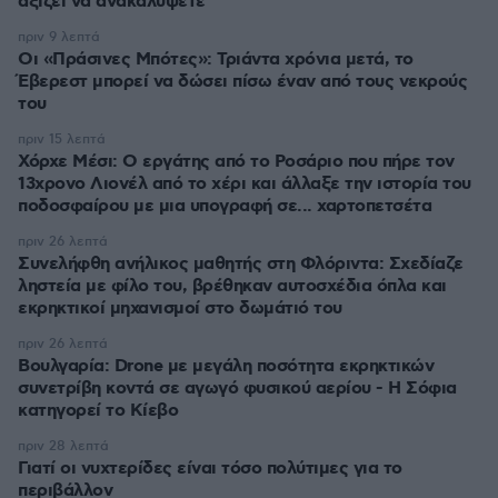
αξίζει να ανακαλύψετε
πριν 9 λεπτά
Οι «Πράσινες Μπότες»: Τριάντα χρόνια μετά, το
Έβερεστ μπορεί να δώσει πίσω έναν από τους νεκρούς
του
πριν 15 λεπτά
Χόρχε Μέσι: Ο εργάτης από το Ροσάριο που πήρε τον
13χρονο Λιονέλ από το χέρι και άλλαξε την ιστορία του
ποδοσφαίρου με μια υπογραφή σε... χαρτοπετσέτα
πριν 26 λεπτά
Συνελήφθη ανήλικος μαθητής στη Φλόριντα: Σχεδίαζε
ληστεία με φίλο του, βρέθηκαν αυτοσχέδια όπλα και
εκρηκτικοί μηχανισμοί στο δωμάτιό του
πριν 26 λεπτά
Βουλγαρία: Drone με μεγάλη ποσότητα εκρηκτικών
συνετρίβη κοντά σε αγωγό φυσικού αερίου - Η Σόφια
κατηγορεί το Κίεβο
πριν 28 λεπτά
Γιατί οι νυχτερίδες είναι τόσο πολύτιμες για το
περιβάλλον