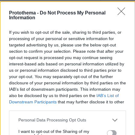
beach bar, βούτηξε ο μπάρμαν για να τον σώσει
Protothema -
Do Not Process My Personal
Information
If you wish to opt-out of the sale, sharing to third parties, or
processing of your personal or sensitive information for
targeted advertising by us, please use the below opt-out
section to confirm your selection. Please note that after your
opt-out request is processed you may continue seeing
interest-based ads based on personal information utilized by
us or personal information disclosed to third parties prior to
your opt-out. You may separately opt-out of the further
disclosure of your personal information by third parties on the
IAB’s list of downstream participants. This information may
also be disclosed by us to third parties on the
IAB’s List of
Downstream Participants
that may further disclose it to other
third parties.
Please note that this website/app uses one or more Google
Personal Data Processing Opt Outs
services and may gather and store information including but
not limited to your visit or usage behaviour. You may click to
I want to opt-out of the Sharing of my