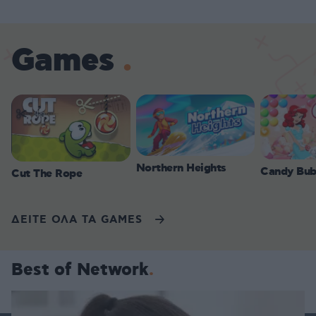
Games
Northern Heights
Candy Bub
Cut The Rope
ΔΕΙΤΕ ΟΛΑ ΤΑ GAMES
Best of Network