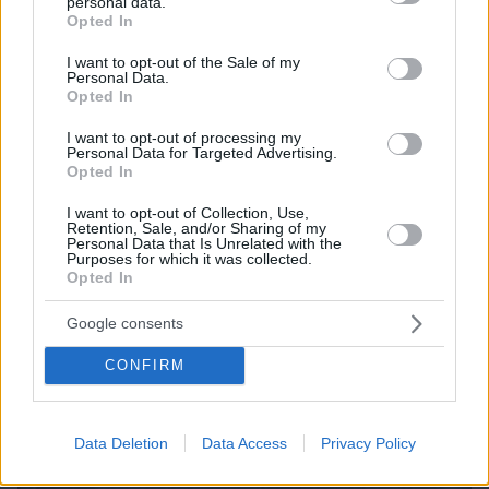
personal data.
grant or deny consent to Google and its third-party tags to
Opted In
use your data for below specified purposes in below Google
consent section.
I want to opt-out of the Sale of my
Personal Data.
Opted In
I want to opt-out of processing my
Personal Data for Targeted Advertising.
Opted In
I want to opt-out of Collection, Use,
Retention, Sale, and/or Sharing of my
07.08.2026, 08:32
Personal Data that Is Unrelated with the
Τα φρούτα που επιλέγουν 4 ενδοκρινολόγοι για
Purposes for which it was collected.
Opted In
καλύτερο έλεγχο του σακχάρου – Το ένα μειώνει
το λίπος στην κοιλιά
Google consents
CONFIRM
Data Deletion
Data Access
Privacy Policy