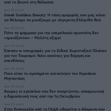
από το βουνό στη θάλασσα
πριν 19 λεπτά
Greek Goddess Beauty: Η τάση ομορφιάς που μας κάνει
να θέλουμε να μοιάζουμε με σύγχρονη Ελληνίδα θεά
πριν 22 λεπτά
Πότε τα φάρμακα για την υπερπλασία προστάτη δεν
«χρειάζονται» – Μελέτη εξηγεί
πριν 23 λεπτά
Έπεσαν οι υπογραφές για το Ειδικό Χωροταξικό Πλαίσιο
για τον Τουρισμό: Νέοι κανόνες για δόμηση και
επενδύσεις
πριν 24 λεπτά
Ποιο είναι το αγαπημένο αυτοκίνητο του Κυριάκου
Μητσοτάκη
πριν 25 λεπτά
Άκυρες οι εγκύκλιοι που δεν αναρτώνται, υποχρεωτική
η δημοσίευσή τους από την 1η Οκτωβρίου
πριν 25 λεπτά
Στην Εισαγγελία από τη ΓΑΔΑ οδηγείται η 46χρονη που