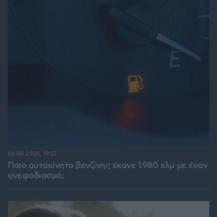
06.08.2026, 19:12
Ποιο αυτοκίνητο βενζίνης έκανε 1.980 χλμ με έναν
ανεφοδιασμό;