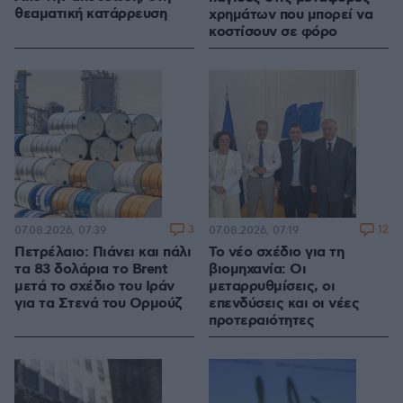
θεαματική κατάρρευση
χρημάτων που μπορεί να
κοστίσουν σε φόρο
3
12
07.08.2026, 07:39
07.08.2026, 07:19
Πετρέλαιο: Πιάνει και πάλι
Το νέο σχέδιο για τη
τα 83 δολάρια το Brent
βιομηχανία: Οι
μετά το σχέδιο του Ιράν
μεταρρυθμίσεις, οι
για τα Στενά του Ορμούζ
επενδύσεις και οι νέες
προτεραιότητες