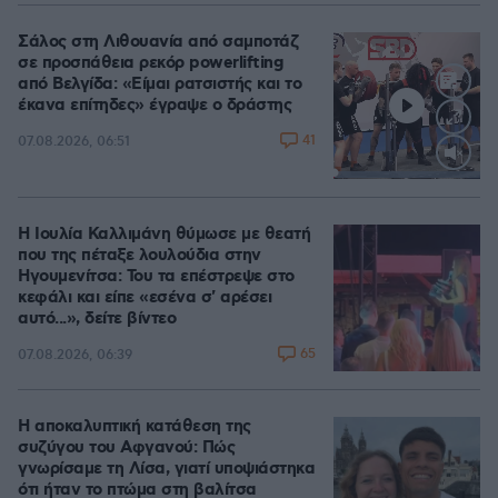
Σάλος στη Λιθουανία από σαμποτάζ
σε προσπάθεια ρεκόρ powerlifting
από Βελγίδα: «Είμαι ρατσιστής και το
έκανα επίτηδες» έγραψε ο δράστης
41
07.08.2026, 06:51
Loaded
:
100.00%
Η Ιουλία Καλλιμάνη θύμωσε με θεατή
που της πέταξε λουλούδια στην
Ηγουμενίτσα: Του τα επέστρεψε στο
κεφάλι και είπε «εσένα σ' αρέσει
αυτό...», δείτε βίντεο
65
07.08.2026, 06:39
Η αποκαλυπτική κατάθεση της
συζύγου του Αφγανού: Πώς
γνωρίσαμε τη Λίσα, γιατί υποψιάστηκα
ότι ήταν το πτώμα στη βαλίτσα