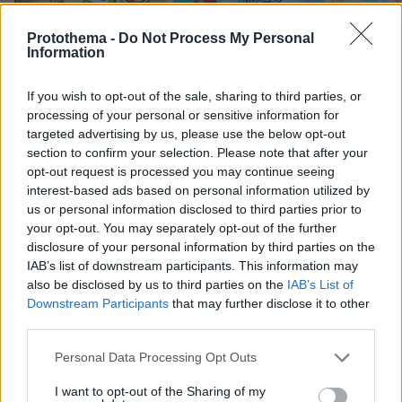
Protothema -
Do Not Process My Personal
Northern Heights
Candy Bub
Information
Cut The Rope
If you wish to opt-out of the sale, sharing to third parties, or
ΔΕΙΤΕ ΟΛΑ ΤΑ GAMES
processing of your personal or sensitive information for
targeted advertising by us, please use the below opt-out
section to confirm your selection. Please note that after your
opt-out request is processed you may continue seeing
Best of Network
interest-based ads based on personal information utilized by
us or personal information disclosed to third parties prior to
your opt-out. You may separately opt-out of the further
disclosure of your personal information by third parties on the
IAB’s list of downstream participants. This information may
also be disclosed by us to third parties on the
IAB’s List of
Downstream Participants
that may further disclose it to other
third parties.
Please note that this website/app uses one or more Google
Personal Data Processing Opt Outs
services and may gather and store information including but
not limited to your visit or usage behaviour. You may click to
I want to opt-out of the Sharing of my