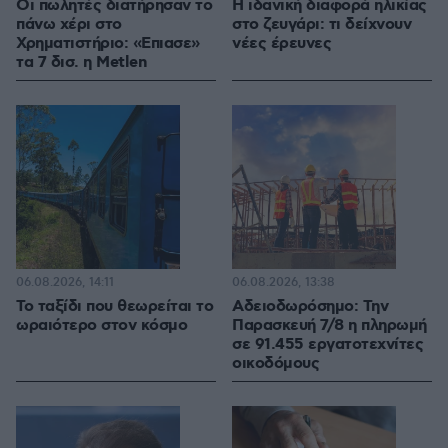
Οι πωλητές διατήρησαν το
Η ιδανική διαφορά ηλικίας
πάνω χέρι στο
στο ζευγάρι: τι δείχνουν
Χρηματιστήριο: «Επιασε»
νέες έρευνες
τα 7 δισ. η Metlen
06.08.2026, 14:11
06.08.2026, 13:38
Το ταξίδι που θεωρείται το
Αδειοδωρόσημο: Την
ωραιότερο στον κόσμο
Παρασκευή 7/8 η πληρωμή
σε 91.455 εργατοτεχνίτες
οικοδόμους