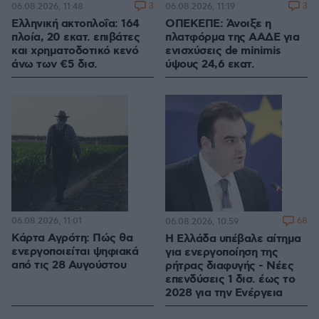
3
3
06.08.2026, 11:48
06.08.2026, 11:19
Ελληνική ακτοπλοΐα: 164
ΟΠΕΚΕΠΕ: Άνοιξε η
πλοία, 20 εκατ. επιβάτες
πλατφόρμα της ΑΑΔΕ για
και χρηματοδοτικό κενό
ενισχύσεις de minimis
άνω των €5 δισ.
ύψους 24,6 εκατ.
06.08.2026, 11:01
68
06.08.2026, 10:59
Κάρτα Αγρότη: Πώς θα
Η Ελλάδα υπέβαλε αίτημα
ενεργοποιείται ψηφιακά
για ενεργοποίηση της
από τις 28 Αυγούστου
ρήτρας διαφυγής - Νέες
επενδύσεις 1 δισ. έως το
2028 για την Ενέργεια