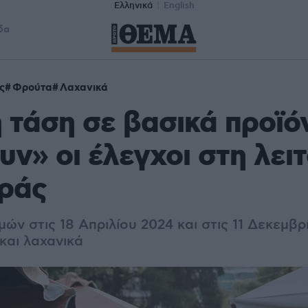
Ελληνικά
English
δα
ς
Φρούτα
Λαχανικά
 τάση σε βασικά προϊό
υν» οι έλεγχοι στη λει
οράς
μών στις 18 Απριλίου 2024 και στις 11 Δεκεμβ
και λαχανικά