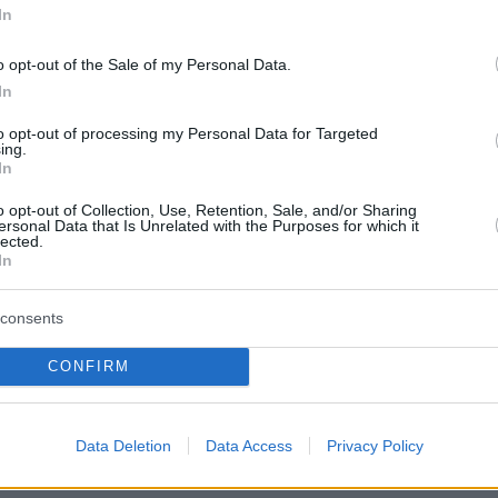
In
ρα, στα 80 λεπτά από 1,5 ευρώ/κιλό, και τις
0 λεπτά φθηνότερα, στα 80 λεπτά από 1,4 ευρ
o opt-out of the Sale of my Personal Data.
In
to opt-out of processing my Personal Data for Targeted
ά το κιλό φθηνότερα διατίθενται οι
ντομάτες
,
ing.
In
πό 1,3 ευρώ τον Δεκέμβριο, και κατά 20 λεπτά
α
λεμόνια
(60 λεπτά από 80 λεπτά) και το
o opt-out of Collection, Use, Retention, Sale, and/or Sharing
ersonal Data that Is Unrelated with the Purposes for which it
επτά από 1,1 ευρώ/κιλό).
lected.
In
consents
ών καταγράφονται ακόμη στα
καρότα
(60 από 
CONFIRM
ρούλια (30 από 45 λεπτά), τα παντζάρια (70 α
α
πορτοκάλια
(55 από 60 λεπτά), τα
φρέσκα
Data Deletion
Data Access
Privacy Policy
(1,3 από 1,4 ευρώ/κιλό) και τα
σκόρδα
(30 από