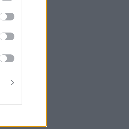
ώ/
70
πό