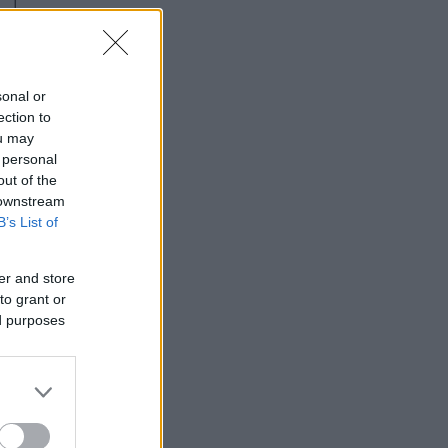
sonal or
ection to
ou may
 personal
out of the
 downstream
B’s List of
er and store
to grant or
ed purposes