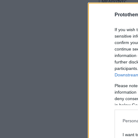
Protothe
If you wish 
sensitive in
confirm you
continue se
information 
further disc
participants
Downstream 
Please note
information 
deny consent
in below Go
Η μεγαλύτερη
Persona
πωλούνται τώ
I want t
από 2 ευρώ τ