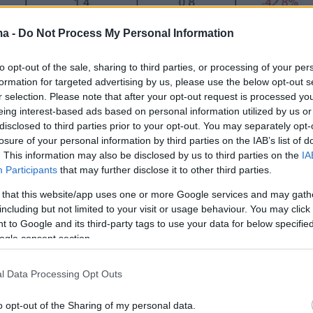
ma -
Do Not Process My Personal Information
to opt-out of the sale, sharing to third parties, or processing of your per
formation for targeted advertising by us, please use the below opt-out s
r selection. Please note that after your opt-out request is processed y
eing interest-based ads based on personal information utilized by us or
disclosed to third parties prior to your opt-out. You may separately opt-
losure of your personal information by third parties on the IAB’s list of
. This information may also be disclosed by us to third parties on the
IA
Participants
that may further disclose it to other third parties.
 that this website/app uses one or more Google services and may gath
including but not limited to your visit or usage behaviour. You may click 
 to Google and its third-party tags to use your data for below specifi
ogle consent section.
 μείωση εντοπίζεται στα
μπρόκολα
που
l Data Processing Opt Outs
ρα 80 λεπτά φθηνότερα, στο 1,2 ευρώ το κιλό
o opt-out of the Sharing of my personal data.
ον περασμένο Δεκέμβριο, τα κουνουπίδια 70