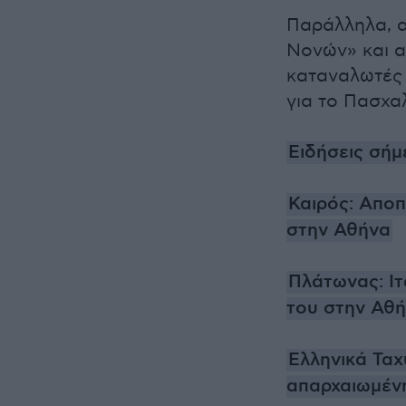
Παράλληλα, α
Νονών» και α
καταναλωτές 
για το Πασχαλ
Ειδήσεις σήμ
Καιρός: Αποπ
στην Αθήνα
Πλάτωνας: Ιτ
του στην Αθ
Ελληνικά Ταχ
απαρχαιωμένη